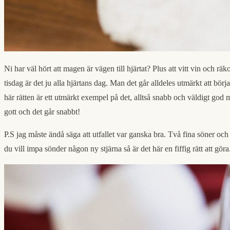
Ni har väl hört att magen är vägen till hjärtat? Plus att vitt vin och 
tisdag är det ju alla hjärtans dag. Man det går alldeles utmärkt att b
här rätten är ett utmärkt exempel på det, alltså snabb och väldigt god
gott och det går snabbt!
P.S jag måste ändå säga att utfallet var ganska bra. Två fina söner och t
du vill impa sönder någon ny stjärna så är det här en fiffig rätt att göra