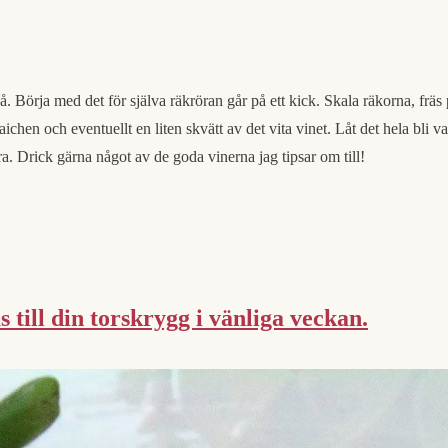
å. Börja med det för själva räkröran går på ett kick. Skala räkorna, fräs pa
ichen och eventuellt en liten skvätt av det vita vinet. Låt det hela bli v
ra. Drick gärna något av de goda vinerna jag tipsar om till!
 till din torskrygg i vänliga veckan.