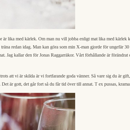
räkor är lika med kärlek. Om man nu vill jobba enligt mat lika med kärle
örja träna redan idag. Man kan göra som min X-man gjorde för ungefär 30 
 mat. Jag kallar den för Jonas Raggarräkor. Vårt förhållande är förändrat
rots att vi är skilda är vi fortfarande goda vänner. Så vare sig du är gif
. Det är gott, det går fort så du får tid över till annat. T ex pussas, krama