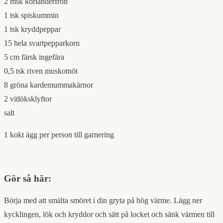
2 msk korianderfrön
1 tsk spiskummin
1 tsk kryddpeppar
15 hela svartpepparkorn
5 cm färsk ingefära
0,5 tsk riven muskotnöt
8 gröna kardemummakärnor
2 vitlöksklyftor
salt
1 kokt ägg per person till garnering
Gör så här:
Börja med att smälta smöret i din gryta på hög värme. Lägg ner
kycklingen, lök och kryddor och sätt på locket och sänk värmen till