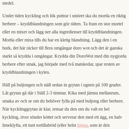
medel.
Under tiden kyckling och lök puttrar i smöret ska du mortla en riktig
berbere – kryddblandningen som gör rätten. Ta fram en stor mortel
eller en mixer och lägg ner alla ingredienser till kryddblandningen.
Mortla eller mixa tills du har en kletig blandning. Lägg den i en
burk, det här räcker till flera omgångar doro wot och det är ganska
starkt så krydda i omgångar. Krydda din DoroWot med din nygjorda
berbere efter smak, jag började med två matskedar, spar resten av
kryddblandningen i kylen.
Häll på buljongen och ställ sedan in grytan i ugnen på 100 grader.
Låt grytan gå där i Ställ 2-3 timmar. Kika med jämna mellanrum,
smaka av och se om du behöver fylla på med buljong eller berbere.
När kycklinggrytan är klar, rensar du den om du valt en hel
kyckling, river sönder köttet och serverar den med ett ägg, en halv
limeklyfta, ett tunt tortillabröd (eller helst
Injera
, som är den