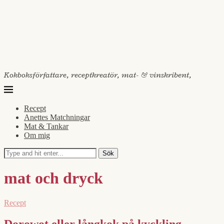
Kokboksförfattare, receptkreatör, mat- & vinskribent,
Recept
Anettes Matchningar
Mat & Tankar
Om mig
Sök
mat och dryck
Recept
Dorowot eller långkok på kyckling