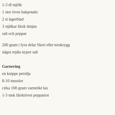
1-3 dl mjölk
1 stor riven bakpotatis
2 st lagerblad
3 stjälkar färsk timjan
salt och peppar
200 gram i fyra delar Skrei eller torskrygg
några rejäla nypor salt
Garnering
en knippe persilja
8-10 musslor
cirka 100 gram varmrökt lax
1-3 msk färskriven pepparrot