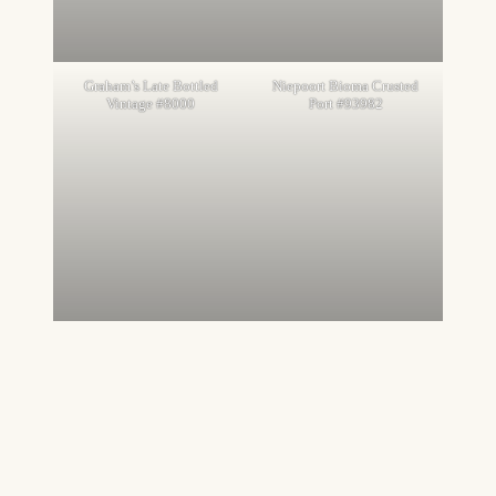
Graham’s Late Bottled
Niepoort Bioma Crusted
Vintage #8000
Port #93982