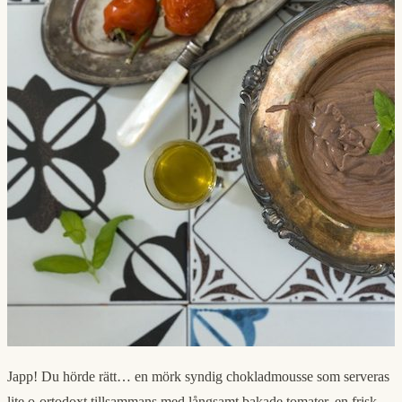
Japp! Du hörde rätt… en mörk syndig chokladmousse som serveras
lite o-ortodoxt tillsammans med långsamt bakade tomater, en frisk