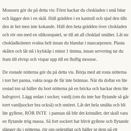
Moussen gör du på detta vis: Först hackar du chokladen i små bitar
och lägger den i en skål. Häll grädden i en kastrull och sjud den tills
den är het men inte kokande. Häll den heta grädden över chokladen
och rör om med en silikonspatel, se till att all choklad smälter. Låt nu
chokladkrämen svalna helt innan du blandar i mascarponen. Plasta
skålen och låt stå i kylskåp i minst 1 timma, innan servering tar du
fram till elvisp och vispar upp till en fluffig mousse.
De rostade nötterna gör du på detta vis. Börja med att rosta nötterna
i torr het panna, vakta noga de får inte brännas. När du doftar en lite
rostad ton så häller du bort nötterna på en bricka och hackar dem lite
halvgrovt. Lägg sedan i socker, vanilj (om du inte har flytande så går
torrt vaniljsocker bra också) och smöret. Låt det hela smälta och bli
lite gyllene, RÖR INTE i pannan då blir det kristaller, det skall vara
en flytande trög massa. Så fort sockret har blivit gyllene och flytande
slänger du i nötterna, rör om ordentligt och häller ut dem på ett