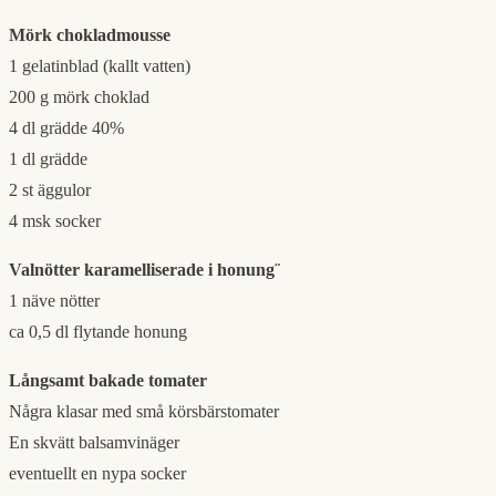
Mörk chokladmousse
1 gelatinblad (kallt vatten)
200 g mörk choklad
4 dl grädde 40%
1 dl grädde
2 st äggulor
4 msk socker
Valnötter karamelliserade i honung¨
1 näve nötter
ca 0,5 dl flytande honung
Långsamt bakade tomater
Några klasar med små körsbärstomater
En skvätt balsamvinäger
eventuellt en nypa socker