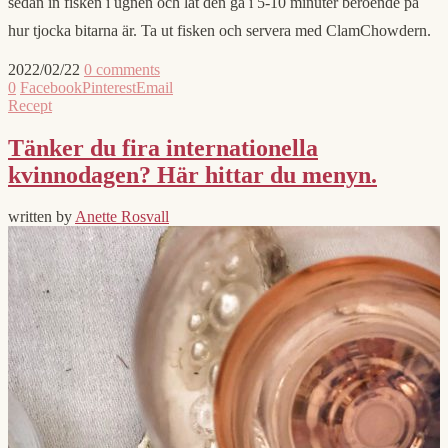
sedan in fisken i ugnen och låt den gå i 5-10 minuter beroende på
hur tjocka bitarna är. Ta ut fisken och servera med ClamChowdern.
2022/02/22
0 comments
0
Facebook
Pinterest
Email
Recept
Tänker du fira internationella
kvinnodagen? Här hittar du menyn.
written by
Anette Rosvall