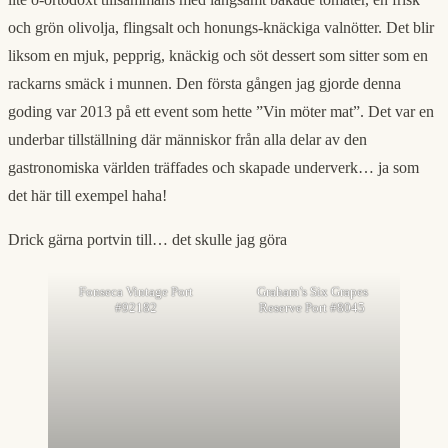
och grön olivolja, flingsalt och honungs-knäckiga valnötter. Det blir
liksom en mjuk, pepprig, knäckig och söt dessert som sitter som en
rackarns smäck i munnen. Den första gången jag gjorde denna
goding var 2013 på ett event som hette ”Vin möter mat”. Det var en
underbar tillställning där människor från alla delar av den
gastronomiska världen träffades och skapade underverk… ja som
det här till exempel haha!
Drick gärna portvin till… det skulle jag göra
Fonseca Vintage Port
Graham’s Six Grapes
#92182
Reserve Port #8045