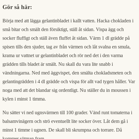
Gör så här:
Börja med att lägga gelantinbladet i kallt vatten. Hacka chokladen i
små bitar och smält den försiktigt, ställ åt sidan. Vispa ägg och
socker fluffigt och ställ även fluffet åt sidan. Värm 1 dl grädde på
spisen tills den sjuder, tag av från värmen och låt svalna en smula,
krama ur vattnet ur gelantinbladet och rör ned det i den varma
grädden tills bladet är smält. Nu skall du vara lite snabb i
vändningarna. Ned med äggvispet, den smälta chokladsmeten och
gelantingrädden i 4 dl grädde och vispa för allt vad tygen håller. Var
noga med att det blandar sig ordentligt. Nu ställer du in moussen i
kylen i minst 1 timma.
Nu sätter vi ned ugnsvärmen till 100 grader. Vänd runt tomaterna i
balsamvinägern och strö eventuellt lite socker över. Låt dem gå i
minst 1 timme i ugnen. De skall bli skrumpna och torrare. Då
kommer sötman fram.