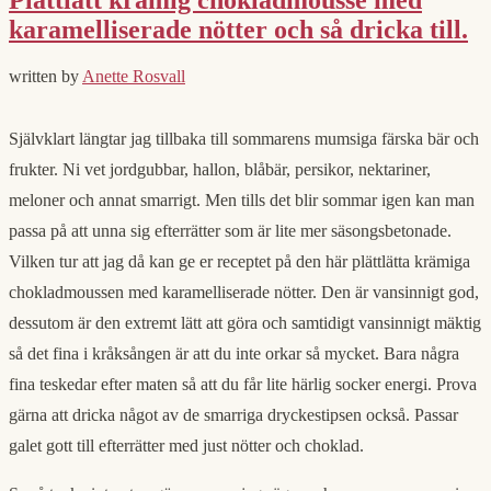
karamelliserade nötter och så dricka till.
written by
Anette Rosvall
Självklart längtar jag tillbaka till sommarens mumsiga färska bär och
frukter. Ni vet jordgubbar, hallon, blåbär, persikor, nektariner,
meloner och annat smarrigt. Men tills det blir sommar igen kan man
passa på att unna sig efterrätter som är lite mer säsongsbetonade.
Vilken tur att jag då kan ge er receptet på den här plättlätta krämiga
chokladmoussen med karamelliserade nötter. Den är vansinnigt god,
dessutom är den extremt lätt att göra och samtidigt vansinnigt mäktig
så det fina i kråksången är att du inte orkar så mycket. Bara några
fina teskedar efter maten så att du får lite härlig socker energi. Prova
gärna att dricka något av de smarriga dryckestipsen också. Passar
galet gott till efterrätter med just nötter och choklad.