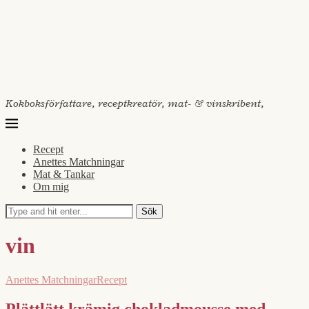
Kokboksförfattare, receptkreatör, mat- & vinskribent,
Recept
Anettes Matchningar
Mat & Tankar
Om mig
Sök
vin
Anettes Matchningar
Recept
Plättlätt krämig chokladmousse med