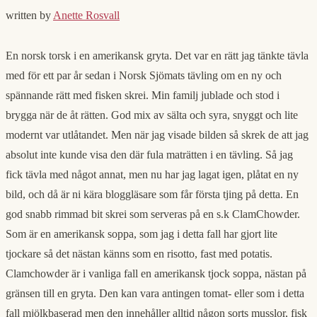
written by
Anette Rosvall
En norsk torsk i en amerikansk gryta. Det var en rätt jag tänkte tävla
med för ett par år sedan i Norsk Sjömats tävling om en ny och
spännande rätt med fisken skrei. Min familj jublade och stod i
brygga när de åt rätten. God mix av sälta och syra, snyggt och lite
modernt var utlåtandet. Men när jag visade bilden så skrek de att jag
absolut inte kunde visa den där fula maträtten i en tävling. Så jag
fick tävla med något annat, men nu har jag lagat igen, plåtat en ny
bild, och då är ni kära bloggläsare som får första tjing på detta. En
god snabb rimmad bit skrei som serveras på en s.k ClamChowder.
Som är en amerikansk soppa, som jag i detta fall har gjort lite
tjockare så det nästan känns som en risotto, fast med potatis.
Clamchowder är i vanliga fall en amerikansk tjock soppa, nästan på
gränsen till en gryta. Den kan vara antingen tomat- eller som i detta
fall mjölkbaserad men den innehåller alltid någon sorts musslor, fisk