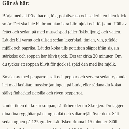
Gör så här:
Börja med att fräsa bacon, lök, potatis-rasp och selleri i en liten klick
smör. Det ska inte bli brunt utan bara blir mjukt och följsamt. Häll av
fettet och sedan på med musselspad (eller fiskbuljong) och vatten.
Låt det bli varmt och tillsätt sedan lagerblad, timjan, vin, grädde,
mjölk och paprika. Låt det koka tills potatisen släppt ifrån sig sin
stärkelse och soppan har blivit tjock. Det tar cirka 20 minuter. Om
du tycker att soppan blivit för tjock så späd den med lite mjölk.
Smaka av med pepparrot, salt och peppar och servera sedan rykande
het med laxbitar, musslor (antingen på burk, eller sådana du kokat
själv) finhackad persilja och riven pepparrot.
Under tiden du kokar soppan, så förbereder du Skreijen. Du lägger
dina fina ryggbitar på en ugnsplåt och saltar rejält över dem. Sätt
sedan ugnen på 125 grader. Låt fisken rimma i 15 minuter. Ställ