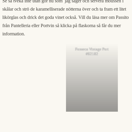
Se så tveka inte utan gör nu som jag säger och servera moussen i
skålar och strö de karamelliserade nötterna över och ta fram ett litet
likörglas och drick det goda vinet också. Vill du läsa mer om Passito
från Pantelleria eller Portvin så klicka på flaskorna så får du mer
information.
Fonseca Vintage Port
#92182