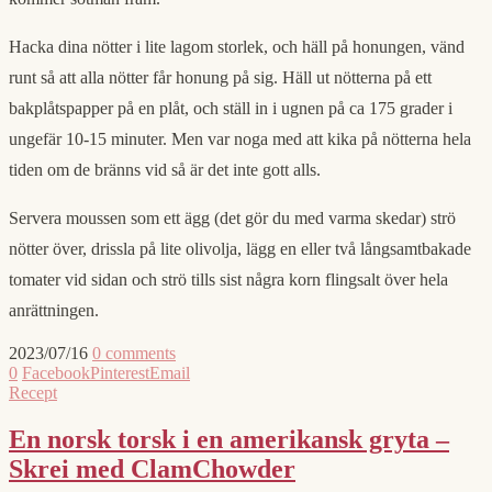
Hacka dina nötter i lite lagom storlek, och häll på honungen, vänd
runt så att alla nötter får honung på sig. Häll ut nötterna på ett
bakplåtspapper på en plåt, och ställ in i ugnen på ca 175 grader i
ungefär 10-15 minuter. Men var noga med att kika på nötterna hela
tiden om de bränns vid så är det inte gott alls.
Servera moussen som ett ägg (det gör du med varma skedar) strö
nötter över, drissla på lite olivolja, lägg en eller två långsamtbakade
tomater vid sidan och strö tills sist några korn flingsalt över hela
anrättningen.
2023/07/16
0 comments
0
Facebook
Pinterest
Email
Recept
En norsk torsk i en amerikansk gryta –
Skrei med ClamChowder