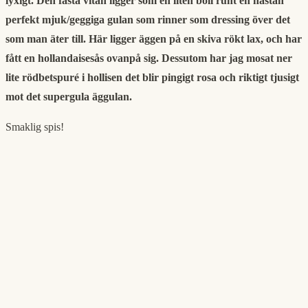
lyxigt. Den fasta vitan ligger som en liten boll runt en nästan
perfekt mjuk/geggiga gulan som rinner som dressing över det
som man äter till. Här ligger äggen på en skiva rökt lax, och har
fått en hollandaisesås ovanpå sig. Dessutom har jag mosat ner
lite rödbetspuré i hollisen det blir pingigt rosa och riktigt tjusigt
mot det supergula äggulan.
Smaklig spis!