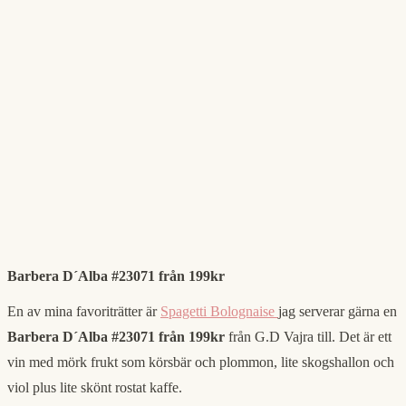
Barbera D´Alba #23071 från 199kr
En av mina favoriträtter är
Spagetti Bolognaise
jag serverar gärna en
Barbera D´Alba #23071 från 199kr
från G.D Vajra till. Det är ett
vin med mörk frukt som körsbär och plommon, lite skogshallon och
viol plus lite skönt rostat kaffe.