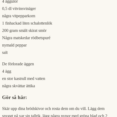
4 äggulor
0,5 dl vitvinsvinäger
några vitpepparkorn
1 finhackad liten schalottenlök
200 gram smält skirat smör
Några matskedar rödbetspuré
nymald peppar
salt
De förlorade äggen
4 ägg
en stor kastrull med vatten
några skvättar ättika
Gör så här:
Skär upp dina brödskivor och rosta dem om du vill. Lägg dem
snyggt på var sin tallrik, lägg några nypor med gröna blad och 2