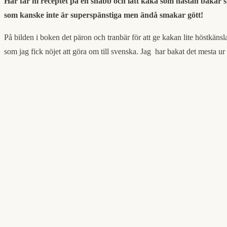
Här får ni receptet på en snabb och lätt kaka som nästan bakar sig
som kanske inte är superspänstiga men ändå smakar gött!
På bilden i boken det päron och tranbär för att ge kakan lite höstk
som jag fick nöjet att göra om till svenska. Jag har bakat det mesta ur d