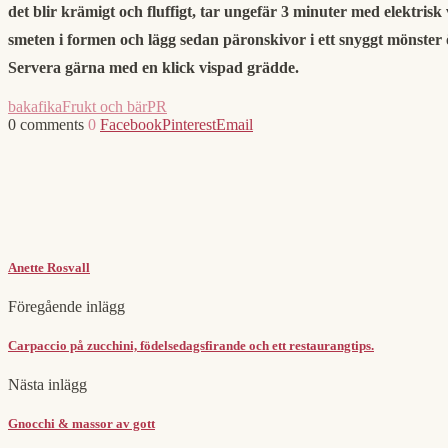
det blir krämigt och fluffigt, tar ungefär 3 minuter med elektrisk 
smeten i formen och lägg sedan päronskivor i ett snyggt mönster ö
Servera gärna med en klick vispad grädde.
baka
fika
Frukt och bär
PR
0 comments
0
Facebook
Pinterest
Email
Anette Rosvall
Föregående inlägg
Carpaccio på zucchini, födelsedagsfirande och ett restaurangtips.
Nästa inlägg
Gnocchi & massor av gott