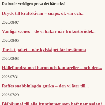
Du borde verkligen prova det här också!
Dryck till kräftskivan – snaps, öl, vin och...
2026/08/07
Vanliga scones – de vi bakar när frukostbrödet...
2026/08/05
Torsk i paket – när kylskåpet får bestämma
2026/08/03
Hälleflundra med bacon och kantareller – och den...
2026/07/31
Raffes snabbinlagda gurka – den vi äter till...
2026/07/29
Blåbärspaj till alla fruntimmer som haft namnsdag i..