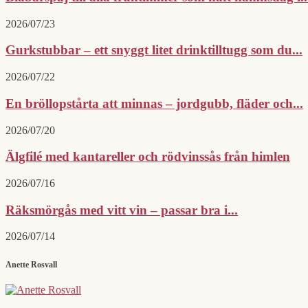
2026/07/23
Gurkstubbar – ett snyggt litet drinktilltugg som du...
2026/07/22
En bröllopstårta att minnas – jordgubb, fläder och...
2026/07/20
Älgfilé med kantareller och rödvinssås från himlen
2026/07/16
Räksmörgås med vitt vin – passar bra i...
2026/07/14
Anette Rosvall