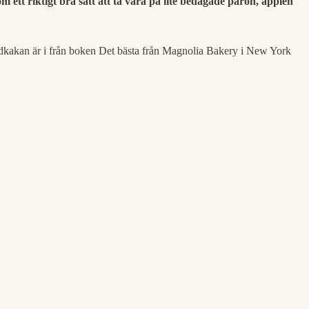
 ett riktigt bra sätt att ta vara på lite bedagade päron, äpplen
undkakan är i från boken Det bästa från Magnolia Bakery i New York