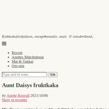
Kokboksförfattare, receptkreatör, mat- & vinskribent,
Recept
Anettes Matchningar
Mat & Tankar
Om mig
Sök
Aunt Daisys fruktkaka
by
Anette Rosvall
2021/10/06
Skriv ut receptet