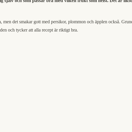
 själv och som passar bra med vilken frukt som helst. Det är liksom
änsla, men det smakar gott med persikor, plommon och äpplen också. Gr
en och tycker att alla recept är riktigt bra.