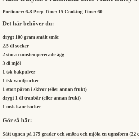
Portioner:
6-8
Prep Time:
15
Cooking Time:
60
Det här behöver du:
drygt 100 gram smält smör
2.5 dl socker
2 stora rumstempererade ägg
3 dl mjöl
1 tsk bakpulver
1 tsk vaniljsocker
1 stort päron i skivor (eller annan frukt)
drygt 1 dl tranbär (eller annan frukt)
1 msk kanelsocker
Gör så här:
Sätt ugnen på 175 grader och smöra och mjöla en ugnsform (22 cm i 