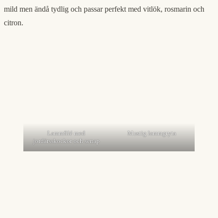
mild men ändå tydlig och passar perfekt med vitlök, rosmarin och
citron.
Lammfilé med
Mustig lammgryta
jordärsskockor och senap