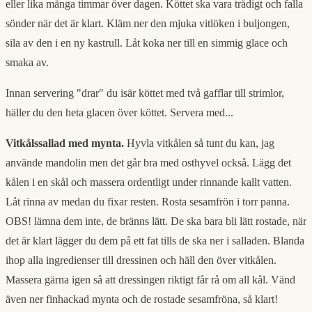
eller lika många timmar över dagen. Köttet ska vara trådigt och falla
sönder när det är klart. Kläm ner den mjuka vitlöken i buljongen,
sila av den i en ny kastrull. Låt koka ner till en simmig glace och
smaka av.
Innan servering "drar" du isär köttet med två gafflar till strimlor,
häller du den heta glacen över köttet. Servera med...
Vitkålssallad med mynta.
Hyvla vitkålen så tunt du kan, jag
använde mandolin men det går bra med osthyvel också. Lägg det
kålen i en skål och massera ordentligt under rinnande kallt vatten.
Låt rinna av medan du fixar resten. Rosta sesamfrön i torr panna.
OBS! lämna dem inte, de bränns lätt. De ska bara bli lätt rostade, när
det är klart lägger du dem på ett fat tills de ska ner i salladen. Blanda
ihop alla ingredienser till dressinen och häll den över vitkålen.
Massera gärna igen så att dressingen riktigt får rå om all kål. Vänd
även ner finhackad mynta och de rostade sesamfröna, så klart!