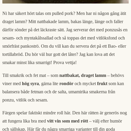
Ni har säkert hört talas om pulled pork? Men har ni någon gång ätit
draget lamm? Mitt nattbakade lamm, bakas länge, länge och faller
därför sönder på det läckraste sätt. Jag serverar det med ponzusås en
sesam- och myntakålssallad och så toppas det med vitlöksfond och
smörfräst pankoströ. Om du vill kan du servera det på ett Bao- eller
tortillabröd. Du hör väl hur gott det låter? Jag kan lova att det
smakar minst lika smarrigt! Prova vettja!
Till smakrik och fet mat – som
nattbakat, draget lamm
– behövs
viner med
hög syra
, gärna lite
rondör
och mycket
frukt
som kan
balansera både fetman och de salta, umamirika smakerna från
ponzu, vitlök och sesam.
Färgen spelar faktiskt mindre roll här. Den här rätten är generös nog
att fungera lika bra med
vitt vin som med rött
– välj efter humör
och sällskap. Här får du några smarriga varianter till din goda