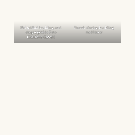
Hel grillad kyckling med
Fransk söndagskyckling
dragongrädde Foto
med linser
Charlotte Gawell