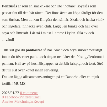
Ponzusås
är som en smakrikare och lite "hottare" soyasås som
passar fint till den här rätten. Det finns även att köpa färdigt för den
som önskar. Men du kan lätt göra den så här: Skala och hacka vitlök
och ingefära, finhacka även chili. Lägg i en bunke och häll över
soya och limesaft. Låt stå i minst 1 timme i kylen. Sila av och
använd!
Tills sist gör du
pankoströ
så här. Smält och bryn smöret försiktigt
innan du föser ner panko och timjan och låter det fräsa gyllenbrunt i
pannan. Häll av på hushållspapper så det blir krispigt och torrt. Strö
det till sist över köttet innan servering.
Du kan lägga alltsammans antingen på ett Baobröd eller en mjuk
tortilla! MUMS!
2026/01/22
0 comments
0
Facebook
Pinterest
Email
Anettes Matchningar
Recept