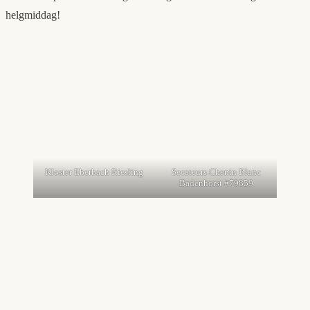
helgmiddag!
Kloster Eberbach Riesling
Secateurs Chenin Blanc
Badenhorst #79859