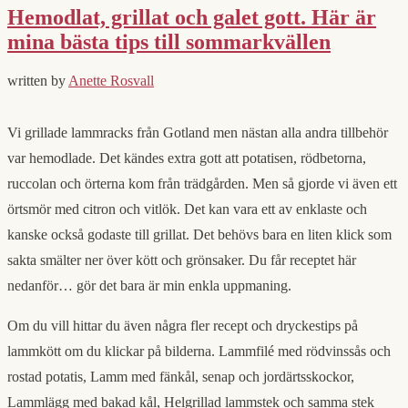
Hemodlat, grillat och galet gott. Här är
mina bästa tips till sommarkvällen
written by
Anette Rosvall
Vi grillade lammracks från Gotland men nästan alla andra tillbehör
var hemodlade. Det kändes extra gott att potatisen, rödbetorna,
ruccolan och örterna kom från trädgården. Men så gjorde vi även ett
örtsmör med citron och vitlök. Det kan vara ett av enklaste och
kanske också godaste till grillat. Det behövs bara en liten klick som
sakta smälter ner över kött och grönsaker. Du får receptet här
nedanför… gör det bara är min enkla uppmaning.
Om du vill hittar du även några fler recept och dryckestips på
lammkött om du klickar på bilderna. Lammfilé med rödvinssås och
rostad potatis, Lamm med fänkål, senap och jordärtsskockor,
Lammlägg med bakad kål, Helgrillad lammstek och samma stek