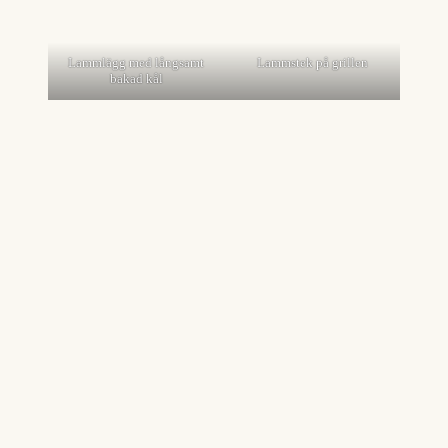
Lammlägg med långsamt
Lammstek på grillen
bakad kål