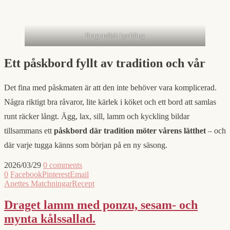
Burgundisk kyckling
Ett påskbord fyllt av tradition och vår
Det fina med påskmaten är att den inte behöver vara komplicerad.
Några riktigt bra råvaror, lite kärlek i köket och ett bord att samlas
runt räcker långt. Ägg, lax, sill, lamm och kyckling bildar
tillsammans ett
påskbord där tradition möter vårens lätthet
– och
där varje tugga känns som början på en ny säsong.
2026/03/29
0 comments
0
Facebook
Pinterest
Email
Anettes Matchningar
Recept
Draget lamm med ponzu, sesam- och
mynta kålssallad.