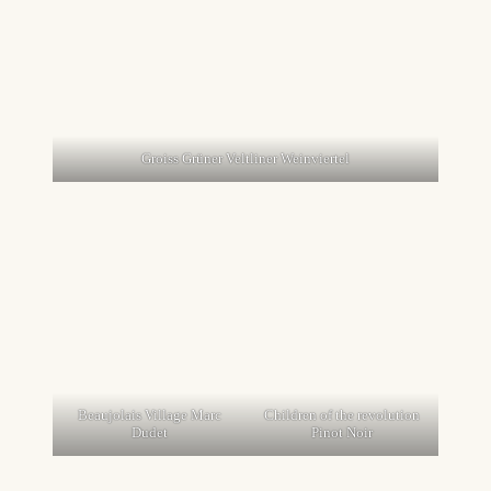
Groiss Grüner Veltliner Weinviertel
Beaujolais Village Marc
Children of the revolution
Dudet
Pinot Noir