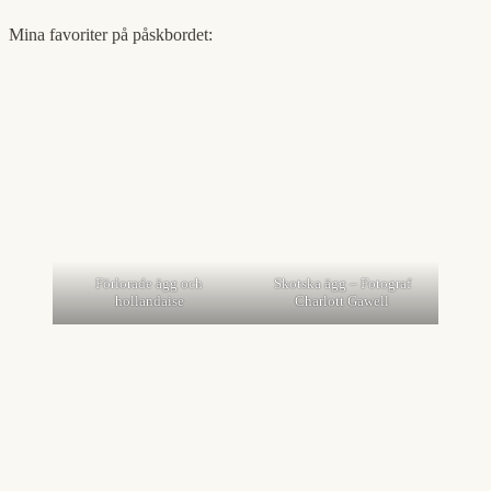
Mina favoriter på påskbordet:
Förlorade ägg och
Skotska ägg – Fotograf
hollandaise
Charlott Gawell