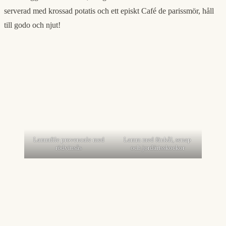
serverad med krossad potatis och ett episkt Café de parissmör, håll
till godo och njut!
Lammfile provencale med
Lamm med fänkål, senap
rödvinsås
och jordärtsskockor