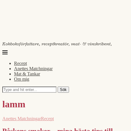
Kokboksförfattare, receptkreatör, mat- & vinskribent,
Recept
Anettes Matchningar
Mat & Tankar
Om mig
Sök
lamm
Anettes Matchningar
Recept
Påskens smaker – mina bästa tips till