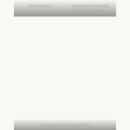
Görans laxtårta
Laxsallad med blomkål,
fänkål och äppelvinägrett
Ljuvlig laxrilette med syrad lök