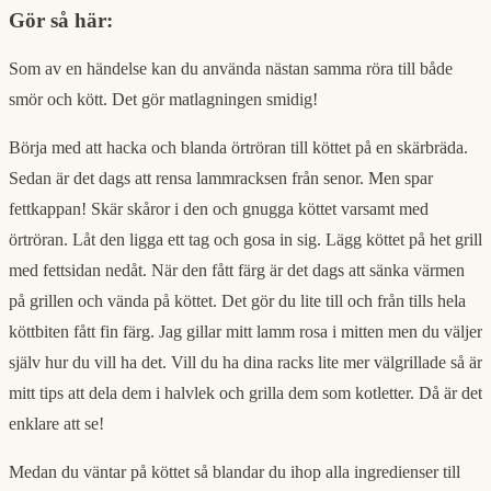
Gör så här:
Som av en händelse kan du använda nästan samma röra till både
smör och kött. Det gör matlagningen smidig!
Börja med att hacka och blanda örtröran till köttet på en skärbräda.
Sedan är det dags att rensa lammracksen från senor. Men spar
fettkappan! Skär skåror i den och gnugga köttet varsamt med
örtröran. Låt den ligga ett tag och gosa in sig. Lägg köttet på het grill
med fettsidan nedåt. När den fått färg är det dags att sänka värmen
på grillen och vända på köttet. Det gör du lite till och från tills hela
köttbiten fått fin färg. Jag gillar mitt lamm rosa i mitten men du väljer
själv hur du vill ha det. Vill du ha dina racks lite mer välgrillade så är
mitt tips att dela dem i halvlek och grilla dem som kotletter. Då är det
enklare att se!
Medan du väntar på köttet så blandar du ihop alla ingredienser till