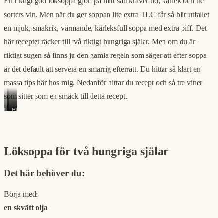
En riktigt god löksoppa gjort på mitt sätt kräver tid, kärlek och tre
sorters vin. Men när du ger soppan lite extra TLC får så blir utfallet
en mjuk, smakrik, värmande, kärleksfull soppa med extra piff. Det
här receptet räcker till två riktigt hungriga själar. Men om du är
riktigt sugen så finns ju den gamla regeln som säger att efter soppa
är det default att servera en smarrig efterrätt. Du hittar så klart en
massa tips här hos mig. Nedanför hittar du recept och så tre viner
som sitter som en smäck till detta recept.
Leacock’s
Chinon
Fino
Malmsey
Les
Inocente
#76291
Petites
#8202
Roches
Charles
Joguet
Löksoppa för två hungriga själar
#95593
Det här behöver du:
Börja med:
en skvätt olja