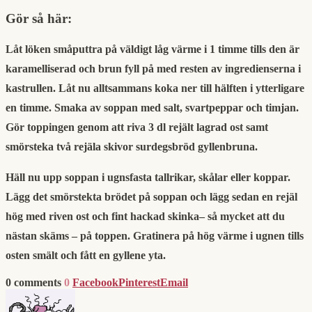
Gör så här:
Låt löken småputtra på väldigt låg värme i 1 timme tills den är
karamelliserad och brun fyll på med resten av ingredienserna i
kastrullen. Låt nu alltsammans koka ner till hälften i ytterligare
en timme. Smaka av soppan med salt, svartpeppar och timjan.
Gör toppingen genom att riva 3 dl rejält lagrad ost samt
smörsteka två rejäla skivor surdegsbröd gyllenbruna.
Häll nu upp soppan i ugnsfasta tallrikar, skålar eller koppar.
Lägg det smörstekta brödet på soppan och lägg sedan en rejäl
hög med riven ost och fint hackad skinka– så mycket att du
nästan skäms – på toppen. Gratinera på hög värme i ugnen tills
osten smält och fått en gyllene yta.
0 comments
0
Facebook
Pinterest
Email