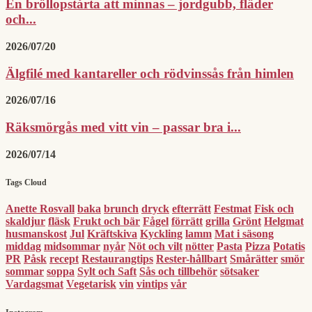
En bröllopstårta att minnas – jordgubb, fläder
och...
2026/07/20
Älgfilé med kantareller och rödvinssås från himlen
2026/07/16
Räksmörgås med vitt vin – passar bra i...
2026/07/14
Tags Cloud
Anette Rosvall
baka
brunch
dryck
efterrätt
Festmat
Fisk och
skaldjur
fläsk
Frukt och bär
Fågel
förrätt
grilla
Grönt
Helgmat
husmanskost
Jul
Kräftskiva
Kyckling
lamm
Mat i säsong
middag
midsommar
nyår
Nöt och vilt
nötter
Pasta
Pizza
Potatis
PR
Påsk
recept
Restaurangtips
Rester-hållbart
Smårätter
smör
sommar
soppa
Sylt och Saft
Sås och tillbehör
sötsaker
Vardagsmat
Vegetarisk
vin
vintips
vår