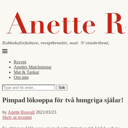
Kokboksförfattare, receptkreatör, mat- & vinskribent,
Recept
Anettes Matchningar
Mat & Tankar
Om mig
Sök
Pimpad löksoppa för två hungriga själar!
by
Anette Rosvall
2021/03/23
Skriv ut receptet