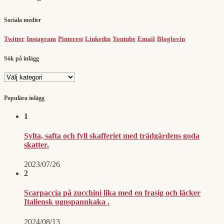
Sociala medier
Twitter
Instagram
Pinterest
Linkedin
Youtube
Email
Bloglovin
Sök på inlägg
Sök
på
inlägg
Populära inlägg
1
Sylta, safta och fyll skafferiet med trädgårdens goda
skatter.
2023/07/26
2
Scarpaccia på zucchini lika med en frasig och läcker
Italiensk ugnspannkaka .
2024/08/13