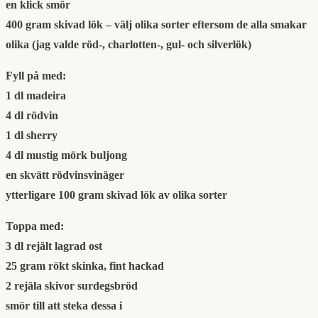
en klick smör
400 gram skivad lök – välj olika sorter eftersom de alla smakar
olika (jag valde röd-, charlotten-, gul- och silverlök)
Fyll på med:
1 dl madeira
4 dl rödvin
1 dl sherry
4 dl mustig mörk buljong
en skvätt rödvinsvinäger
ytterligare 100 gram skivad lök av olika sorter
Toppa med:
3 dl rejält lagrad ost
25 gram rökt skinka, fint hackad
2 rejäla skivor surdegsbröd
smör till att steka dessa i