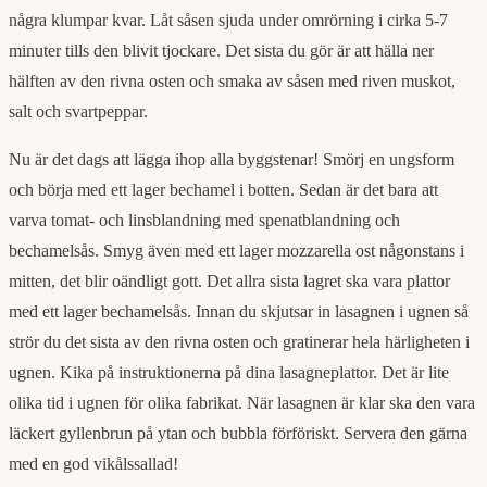
några klumpar kvar. Låt såsen sjuda under omrörning i cirka 5-7
minuter tills den blivit tjockare. Det sista du gör är att hälla ner
hälften av den rivna osten och smaka av såsen med riven muskot,
salt och svartpeppar.
Nu är det dags att lägga ihop alla byggstenar! Smörj en ungsform
och börja med ett lager bechamel i botten. Sedan är det bara att
varva tomat- och linsblandning med spenatblandning och
bechamelsås. Smyg även med ett lager mozzarella ost någonstans i
mitten, det blir oändligt gott. Det allra sista lagret ska vara plattor
med ett lager bechamelsås. Innan du skjutsar in lasagnen i ugnen så
strör du det sista av den rivna osten och gratinerar hela härligheten i
ugnen. Kika på instruktionerna på dina lasagneplattor. Det är lite
olika tid i ugnen för olika fabrikat. När lasagnen är klar ska den vara
läckert gyllenbrun på ytan och bubbla förföriskt. Servera den gärna
med en god vikålssallad!