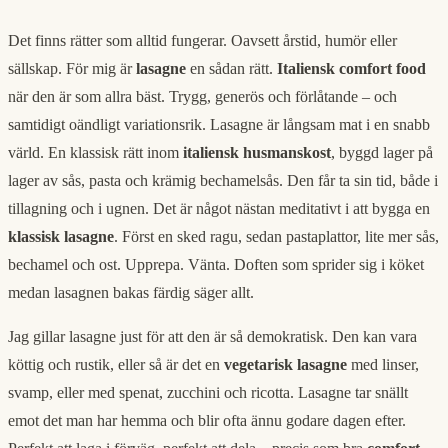
Det finns rätter som alltid fungerar. Oavsett årstid, humör eller
sällskap. För mig är
lasagne
en sådan rätt.
Italiensk comfort food
när den är som allra bäst. Trygg, generös och förlåtande – och
samtidigt oändligt variationsrik. Lasagne är långsam mat i en snabb
värld. En klassisk rätt inom
italiensk husmanskost
, byggd lager på
lager av sås, pasta och krämig bechamelsås. Den får ta sin tid, både i
tillagning och i ugnen. Det är något nästan meditativt i att bygga en
klassisk lasagne
. Först en sked ragu, sedan pastaplattor, lite mer sås,
bechamel och ost. Upprepa. Vänta. Doften som sprider sig i köket
medan lasagnen bakas färdig säger allt.
Jag gillar lasagne just för att den är så demokratisk. Den kan vara
köttig och rustik, eller så är det en
vegetarisk lasagne
med linser,
svamp, eller med spenat, zucchini och ricotta. Lasagne tar snällt
emot det man har hemma och blir ofta ännu godare dagen efter.