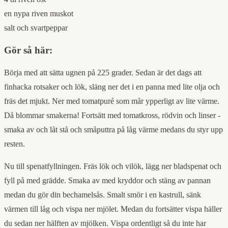
en nypa riven muskot
salt och svartpeppar
Gör så här:
Börja med att sätta ugnen på 225 grader. Sedan är det dags att
finhacka rotsaker och lök, släng ner det i en panna med lite olja och
fräs det mjukt. Ner med tomatpuré som mår ypperligt av lite värme.
Då blommar smakerna! Fortsätt med tomatkross, rödvin och linser -
smaka av och låt stå och småputtra på låg värme medans du styr upp
resten.
Nu till spenatfyllningen. Fräs lök och vilök, lägg ner bladspenat och
fyll på med grädde. Smaka av med kryddor och stäng av pannan
medan du gör din bechamelsås. Smalt smör i en kastrull, sänk
värmen till låg och vispa ner mjölet. Medan du fortsätter vispa häller
du sedan ner hälften av mjölken. Vispa ordentligt så du inte har