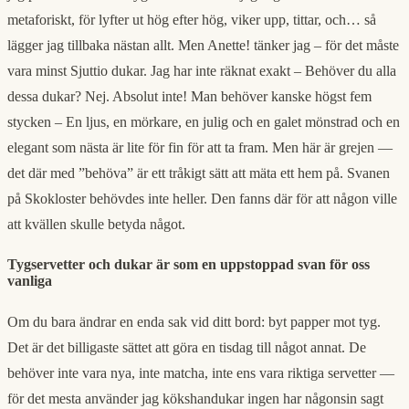
metaforiskt, för lyfter ut hög efter hög, viker upp, tittar, och… så
lägger jag tillbaka nästan allt. Men Anette! tänker jag – för det måste
vara minst Sjuttio dukar. Jag har inte räknat exakt – Behöver du alla
dessa dukar? Nej. Absolut inte! Man behöver kanske högst fem
stycken – En ljus, en mörkare, en julig och en galet mönstrad och en
elegant som nästa är lite för fin för att ta fram. Men här är grejen —
det där med ”behöva” är ett tråkigt sätt att mäta ett hem på. Svanen
på Skokloster behövdes inte heller. Den fanns där för att någon ville
att kvällen skulle betyda något.
Tygservetter och dukar är som en uppstoppad svan för oss
vanliga
Om du bara ändrar en enda sak vid ditt bord: byt papper mot tyg.
Det är det billigaste sättet att göra en tisdag till något annat. De
behöver inte vara nya, inte matcha, inte ens vara riktiga servetter —
för det mesta använder jag kökshandukar ingen har någonsin sagt