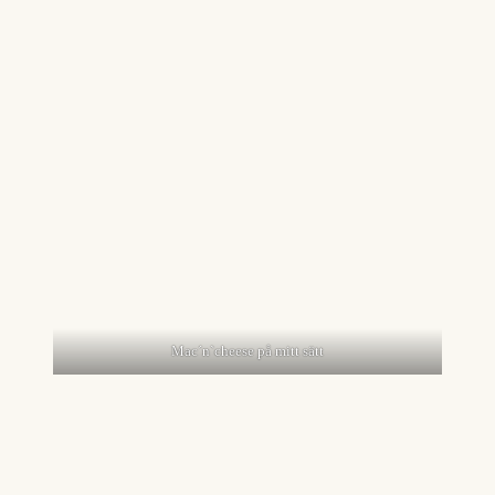
Mac´n`cheese på mitt sätt