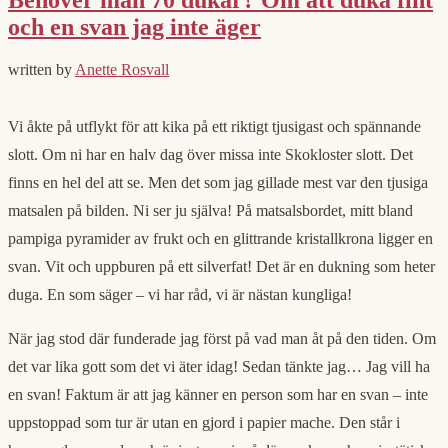
och en svan jag inte äger
written by
Anette Rosvall
Vi åkte på utflykt för att kika på ett riktigt tjusigast och spännande
slott. Om ni har en halv dag över missa inte Skokloster slott. Det
finns en hel del att se. Men det som jag gillade mest var den tjusiga
matsalen på bilden. Ni ser ju själva! På matsalsbordet, mitt bland
pampiga pyramider av frukt och en glittrande kristallkrona ligger en
svan. Vit och uppburen på ett silverfat! Det är en dukning som heter
duga. En som säger – vi har råd, vi är nästan kungliga!
När jag stod där funderade jag först på vad man åt på den tiden. Om
det var lika gott som det vi äter idag! Sedan tänkte jag… Jag vill ha
en svan! Faktum är att jag känner en person som har en svan – inte
uppstoppad som tur är utan en gjord i papier mache. Den står i