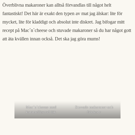
Överblivna makaroner kan alltså förvandlas till något helt
fantastiskt! Det här är exakt den typen av mat jag älskar: lite för
mycket, lite för kladdigt och absolut inte diskret. Jag bifogar mitt
recept på Mac´n`cheese och stuvade makaroner så du har något gott
att äta kvällen innan också. Det ska jag göra mums!
Mac´n`cheese med
Stuvade makaroner och
karamelliserad lök
falukorv