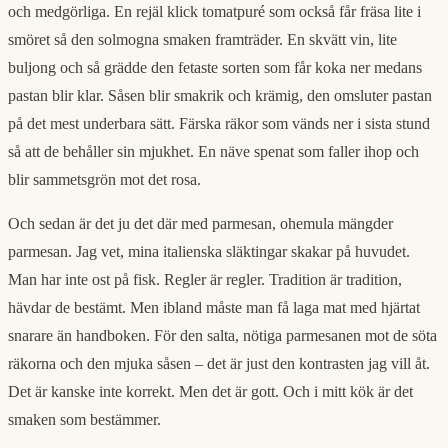
och medgörliga. En rejäl klick tomatpuré som också får fräsa lite i
smöret så den solmogna smaken framträder. En skvätt vin, lite
buljong och så grädde den fetaste sorten som får koka ner medans
pastan blir klar. Såsen blir smakrik och krämig, den omsluter pastan
på det mest underbara sätt. Färska räkor som vänds ner i sista stund
så att de behåller sin mjukhet. En näve spenat som faller ihop och
blir sammetsgrön mot det rosa.
Och sedan är det ju det där med parmesan, ohemula mängder
parmesan. Jag vet, mina italienska släktingar skakar på huvudet.
Man har inte ost på fisk. Regler är regler. Tradition är tradition,
hävdar de bestämt. Men ibland måste man få laga mat med hjärtat
snarare än handboken. För den salta, nötiga parmesanen mot de söta
räkorna och den mjuka såsen – det är just den kontrasten jag vill åt.
Det är kanske inte korrekt. Men det är gott. Och i mitt kök är det
smaken som bestämmer.