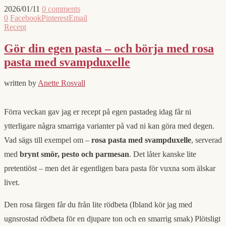
2026/01/11
0 comments
0
Facebook
Pinterest
Email
Recept
Gör din egen pasta – och börja med rosa
pasta med svampduxelle
written by
Anette Rosvall
Förra veckan gav jag er recept på egen pastadeg idag får ni
ytterligare några smarriga varianter på vad ni kan göra med degen.
Vad sägs till exempel om –
rosa pasta med svampduxelle
, serverad
med
brynt smör, pesto och parmesan
. Det låter kanske lite
pretentiöst – men det är egentligen bara pasta för vuxna som älskar
livet.
Den rosa färgen får du från lite rödbeta (Ibland kör jag med
ugnsrostad rödbeta för en djupare ton och en smarrig smak) Plötsligt