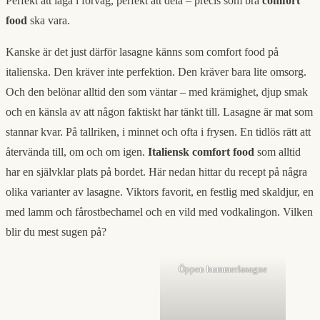
Perfekt att laga i förväg, perfekt att dela – precis som bra
comfort
food
ska vara.
Kanske är det just därför lasagne känns som comfort food på
italienska. Den kräver inte perfektion. Den kräver bara lite omsorg.
Och den belönar alltid den som väntar – med krämighet, djup smak
och en känsla av att någon faktiskt har tänkt till. Lasagne är mat som
stannar kvar. På tallriken, i minnet och ofta i frysen. En tidlös rätt att
återvända till, om och om igen.
Italiensk comfort food
som alltid
har en självklar plats på bordet. Här nedan hittar du recept på några
olika varianter av lasagne. Viktors favorit, en festlig med skaldjur, en
med lamm och fårostbechamel och en vild med vodkalingon. Vilken
blir du mest sugen på?
Öppen hummerlasagne