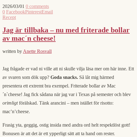
2026/03/01
0 comments
0
Facebook
Pinterest
Email
Recept
Jag är tillbaka – nu med friterade bollar
av mac´n cheese!
written by
Anette Rosvall
Jag frågade er vad ni ville att ni skulle vilja läsa mer om här inne. Ett
av svaren som dök upp?
Goda snacks.
Så låt mig härmed
presentera ett extremt bra exempel. Friterade bollar av Mac
´n`cheese! Jag fick sådana när jag var i Texas på semester och blev
orimligt
förälskad. Tänk arancini – men istället för risotto:
mac’n’cheese.
Frasig yta, geggig, ostig insida med andra ord helt respektlöst gott!
Bonusen är att det är ett ypperligt sätt att ta hand om rester.