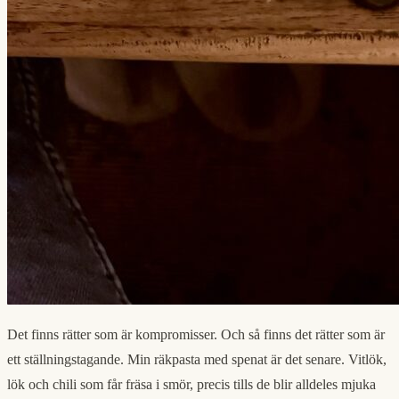
Det finns rätter som är kompromisser. Och så finns det rätter som är
ett ställningstagande. Min räkpasta med spenat är det senare. Vitlök,
lök och chili som får fräsa i smör, precis tills de blir alldeles mjuka