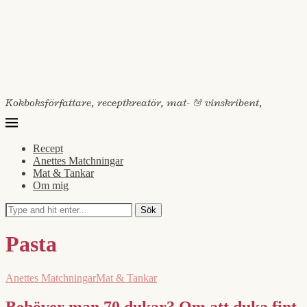
Kokboksförfattare, receptkreatör, mat- & vinskribent,
Recept
Anettes Matchningar
Mat & Tankar
Om mig
Sök
Pasta
Anettes Matchningar
Mat & Tankar
Behöver man 70 dukar? Om att duka fint