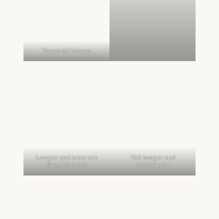
Vegetarisk lasagne
Lasagne med lamm och
Vild lasagne med
fårostbechamel
vodkalingon