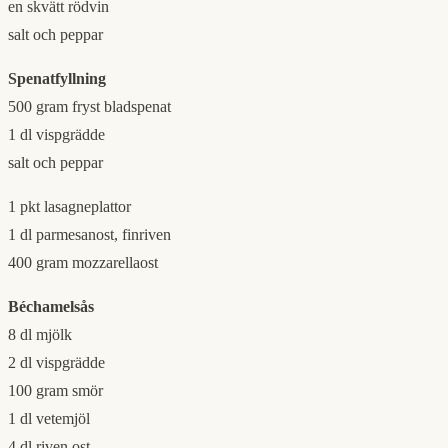
en skvätt rödvin
salt och peppar
Spenatfyllning
500 gram fryst bladspenat
1 dl vispgrädde
salt och peppar
1 pkt lasagneplattor
1 dl parmesanost, finriven
400 gram mozzarellaost
Béchamelsås
8 dl mjölk
2 dl vispgrädde
100 gram smör
1 dl vetemjöl
4 dl riven ost