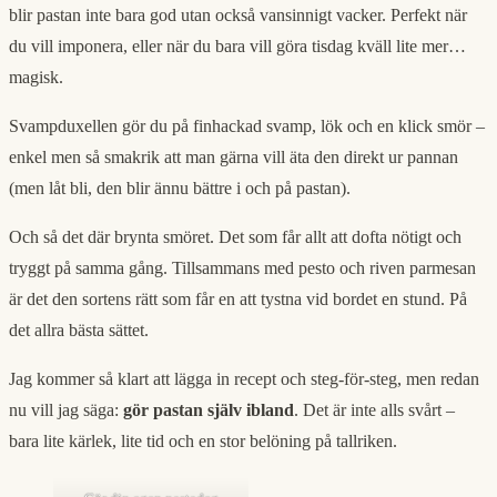
blir pastan inte bara god utan också vansinnigt vacker. Perfekt när
du vill imponera, eller när du bara vill göra tisdag kväll lite mer…
magisk.
Svampduxellen gör du på finhackad svamp, lök och en klick smör –
enkel men så smakrik att man gärna vill äta den direkt ur pannan
(men låt bli, den blir ännu bättre i och på pastan).
Och så det där brynta smöret. Det som får allt att dofta nötigt och
tryggt på samma gång. Tillsammans med pesto och riven parmesan
är det den sortens rätt som får en att tystna vid bordet en stund. På
det allra bästa sättet.
Jag kommer så klart att lägga in recept och steg-för-steg, men redan
nu vill jag säga:
gör pastan själv ibland
. Det är inte alls svårt –
bara lite kärlek, lite tid och en stor belöning på tallriken.