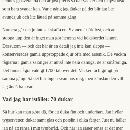
hennes glasveranda och är just precis så där vacker och majestätisk
som bara svanar kan. Varje gång jag tänker på det blir jag lite
avundsjuk och lite lättad på samma gång.
Numera går det ju inte att skaffa en. Svanen är fridlyst, och att
stoppa upp den är inget man gör hemma vid köksbordet längre.
Dessutom — och det här är en detalj jag inte kan släppa —
konserverades gamla uppstoppade djur ofta med arsenik. De vackra
fåglarna i gamla salonger är alltså inte bara damiga, de är småfarliga.
Det finns något väldigt 1700-tal över det. Vackert och giftigt på
samma gång. Så det blir Ingen svan hos mig, men känslan den vill
jag ändå ha kvar.
Vad jag har istället: 70 dukar
Så hur kan man göra då, för att duka fint och underbart. Jag hyllar
tygservetter, dukar samt glas och porslin i olika färger. Just nu håller
jag på att rensa i mitt tygförråd. Och när jag säger rensa är det mer