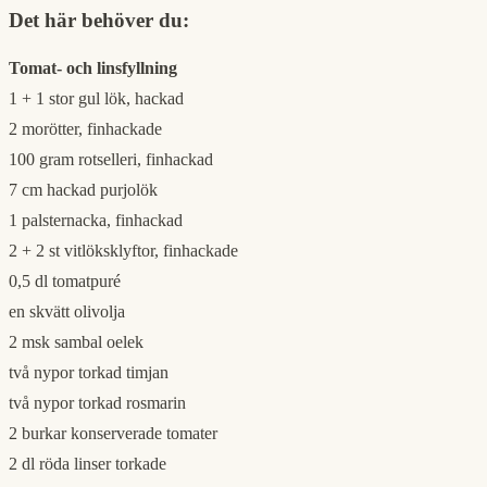
Det här behöver du:
Tomat- och linsfyllning
1 + 1 stor gul lök, hackad
2 morötter, finhackade
100 gram rotselleri, finhackad
7 cm hackad purjolök
1 palsternacka, finhackad
2 + 2 st vitlöksklyftor, finhackade
0,5 dl tomatpuré
en skvätt olivolja
2 msk sambal oelek
två nypor torkad timjan
två nypor torkad rosmarin
2 burkar konserverade tomater
2 dl röda linser torkade