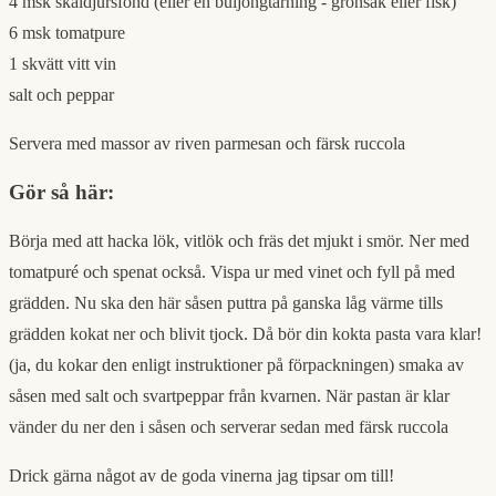
4 msk skaldjursfond (eller en buljongtärning - grönsak eller fisk)
6 msk tomatpure
1 skvätt vitt vin
salt och peppar
Servera med massor av riven parmesan och färsk ruccola
Gör så här:
Börja med att hacka lök, vitlök och fräs det mjukt i smör. Ner med
tomatpuré och spenat också. Vispa ur med vinet och fyll på med
grädden. Nu ska den här såsen puttra på ganska låg värme tills
grädden kokat ner och blivit tjock. Då bör din kokta pasta vara klar!
(ja, du kokar den enligt instruktioner på förpackningen) smaka av
såsen med salt och svartpeppar från kvarnen. När pastan är klar
vänder du ner den i såsen och serverar sedan med färsk ruccola
Drick gärna något av de goda vinerna jag tipsar om till!