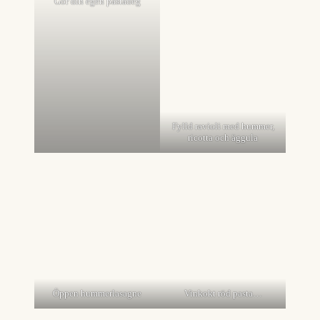
Gör din egen pastadeg
Fylld ravioli med hummer,
ricotta och äggula
Öppen hummerlasagne
Vinkokt röd pasta…