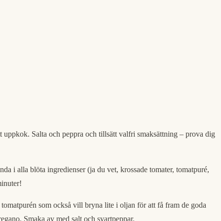
̊ ett uppkok. Salta och peppra och tillsätt valfri smaksättning – prova dig
Blanda i alla blöta ingredienser (ja du vet, krossade tomater, tomatpuré,
minuter!
 i tomatpurén som också vill bryna lite i oljan för att få fram de goda
tt oregano. Smaka av med salt och svartpeppar.