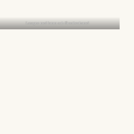
Lasagne med lamm och fårostbechamel