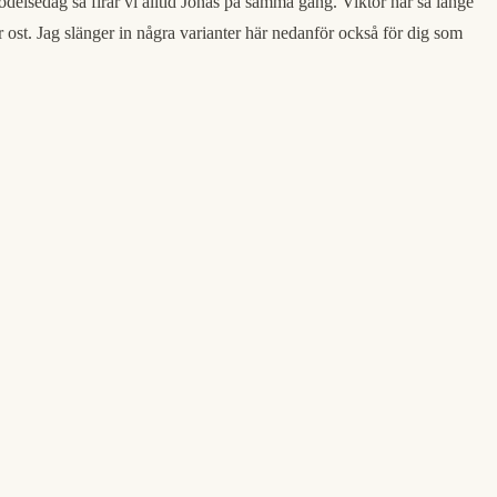
ödelsedag så firar vi alltid Jonas på samma gång. Viktor har så länge
 ost. Jag slänger in några varianter här nedanför också för dig som