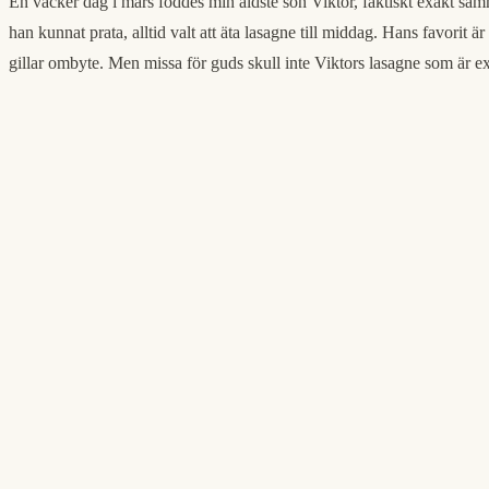
En vacker dag i mars föddes min äldste son Viktor, faktiskt exakt samm
han kunnat prata, alltid valt att äta lasagne till middag. Hans favori
gillar ombyte. Men missa för guds skull inte Viktors lasagne som är e