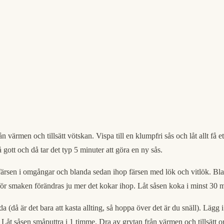
ån värmen och tillsätt vötskan. Vispa till en klumpfri sås och låt allt fa
 gott och då tar det typ 5 minuter att göra en ny sås.
 köttfärsen i omgångar och blanda sedan ihop färsen med lök och vitlök. 
ör smaken förändras ju mer det kokar ihop. Låt såsen koka i minst 30 
da (då är det bara att kasta allting, så hoppa över det är du snäll). Lägg
 Låt såsen småputtra i 1 timme. Dra av grytan från värmen och tillsä