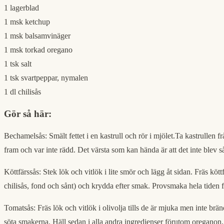
1 lagerblad
1 msk ketchup
1 msk balsamvinäger
1 msk torkad oregano
1 tsk salt
1 tsk svartpeppar, nymalen
1 dl chilisås
Gör så här:
Bechamelsås: Smält fettet i en kastrull och rör i mjölet.Ta kastrullen fr
fram och var inte rädd. Det värsta som kan hända är att det inte blev så
Köttfärssås: Stek lök och vitlök i lite smör och lägg åt sidan. Fräs
chilisås, fond och sånt) och krydda efter smak. Provsmaka hela tiden f
Tomatsås: Fräs lök och vitlök i olivolja tills de är mjuka men inte brän
söta smakerna. Häll sedan i alla andra ingredienser förutom oreganon.