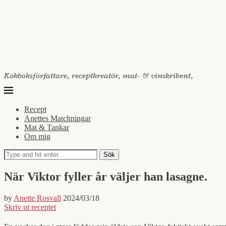
Kokboksförfattare, receptkreatör, mat- & vinskribent,
Recept
Anettes Matchningar
Mat & Tankar
Om mig
Sök
När Viktor fyller år väljer han lasagne.
by
Anette Rosvall
2024/03/18
Skriv ut receptet