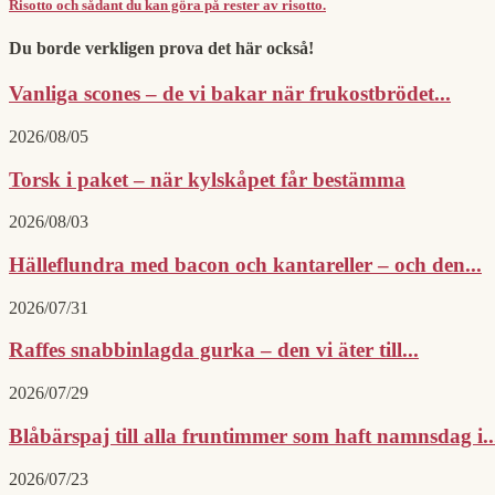
Risotto och sådant du kan göra på rester av risotto.
Du borde verkligen prova det här också!
Vanliga scones – de vi bakar när frukostbrödet...
2026/08/05
Torsk i paket – när kylskåpet får bestämma
2026/08/03
Hälleflundra med bacon och kantareller – och den...
2026/07/31
Raffes snabbinlagda gurka – den vi äter till...
2026/07/29
Blåbärspaj till alla fruntimmer som haft namnsdag i..
2026/07/23