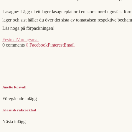
Lasagne: Lägg ut ett lager lasagneplattor i en stor smord ugnsfast form. H
lager och sist häller du över det sista av tomatsåsen respektive becham
Läs noga på förpackningen!
Festmat
Vardagsmat
0 comments
0
Facebook
Pinterest
Email
Anette Rosvall
Föregående inlägg
Klassisk räkcocktail
Nästa inlägg