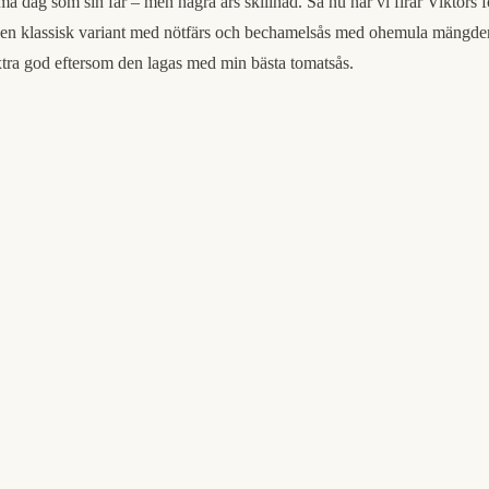
a dag som sin far – men några års skillnad. Så nu när vi firar Viktors f
t är en klassisk variant med nötfärs och bechamelsås med ohemula mängder
xtra god eftersom den lagas med min bästa tomatsås.