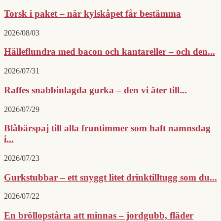
Torsk i paket – när kylskåpet får bestämma
2026/08/03
Hälleflundra med bacon och kantareller – och den...
2026/07/31
Raffes snabbinlagda gurka – den vi äter till...
2026/07/29
Blåbärspaj till alla fruntimmer som haft namnsdag
i...
2026/07/23
Gurkstubbar – ett snyggt litet drinktilltugg som du...
2026/07/22
En bröllopstårta att minnas – jordgubb, fläder