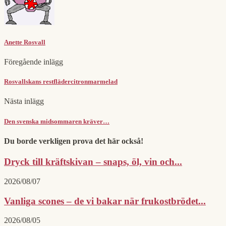
Anette Rosvall
Föregående inlägg
Rosvallskans restflädercitronmarmelad
Nästa inlägg
Den svenska midsommaren kräver…
Du borde verkligen prova det här också!
Dryck till kräftskivan – snaps, öl, vin och...
2026/08/07
Vanliga scones – de vi bakar när frukostbrödet...
2026/08/05