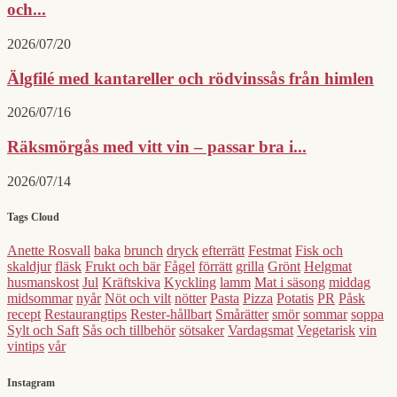
och...
2026/07/20
Älgfilé med kantareller och rödvinssås från himlen
2026/07/16
Räksmörgås med vitt vin – passar bra i...
2026/07/14
Tags Cloud
Anette Rosvall
baka
brunch
dryck
efterrätt
Festmat
Fisk och
skaldjur
fläsk
Frukt och bär
Fågel
förrätt
grilla
Grönt
Helgmat
husmanskost
Jul
Kräftskiva
Kyckling
lamm
Mat i säsong
middag
midsommar
nyår
Nöt och vilt
nötter
Pasta
Pizza
Potatis
PR
Påsk
recept
Restaurangtips
Rester-hållbart
Smårätter
smör
sommar
soppa
Sylt och Saft
Sås och tillbehör
sötsaker
Vardagsmat
Vegetarisk
vin
vintips
vår
Instagram