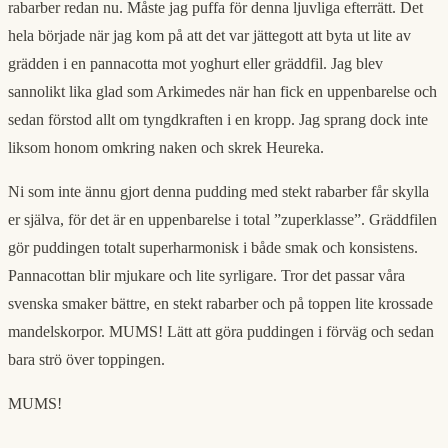
rabarber redan nu. Måste jag puffa för denna ljuvliga efterrätt. Det
hela började när jag kom på att det var jättegott att byta ut lite av
grädden i en pannacotta mot yoghurt eller gräddfil. Jag blev
sannolikt lika glad som Arkimedes när han fick en uppenbarelse och
sedan förstod allt om tyngdkraften i en kropp. Jag sprang dock inte
liksom honom omkring naken och skrek Heureka.
Ni som inte ännu gjort denna pudding med stekt rabarber får skylla
er själva, för det är en uppenbarelse i total ”zuperklasse”. Gräddfilen
gör puddingen totalt superharmonisk i både smak och konsistens.
Pannacottan blir mjukare och lite syrligare. Tror det passar våra
svenska smaker bättre, en stekt rabarber och på toppen lite krossade
mandelskorpor. MUMS! Lätt att göra puddingen i förväg och sedan
bara strö över toppingen.
MUMS!