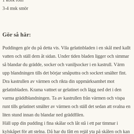
3-4 msk smör
Gör så här:
Puddingen gör du på detta vis. Vila gelatinbladen i en skål med kallt
vatten och ställ dem åt sidan. Under tiden bladen ligger och simmar
så blandar du grädde, socker och vaniljsocker i en kastrull. Värm
upp blandningen tills det börjar småputtra och sockret smälter fint.
Dra kastrullen av värmen och rikta din uppmärksamhet mot
gelatinbladen. Krama vattnet ur gelatinet och lägg ned det i den
varma gräddblandningen. Ta av kastrullen från värmen och vispa
runt tills gelatinet smälter av värmen och ställ det sedan att svalna en
liten stund innan du blandar ned gräddfilen.
Häll upp din pudding i fina skålar och låt stå i ett par timmar i
kylskåpet för att stelna. Då har du fått en rejäl yta på skålen och kan