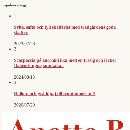
inlägg
Populära inlägg
1
Sylta, safta och fyll skafferiet med trädgårdens goda
skatter.
2023/07/26
2
Scarpaccia på zucchini lika med en frasig och läcker
Italiensk ugnspannkaka .
2024/08/13
3
Hallon- och gräddpaj till fruntimmer nr 3
2020/07/20