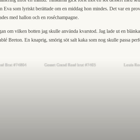
nnan Eva som lyriskt berättade om en middag hon mindes. Det var en p
erades med hallon och en roséchampagne.
gan om vilken botten jag skulle använda kvarstod. Jag lade ut en blänk
Sablé Breton. En knaprig, smörig söt salt kaka som nog skulle passa perfe
osé Brut #74804
Gosset Grand Rosé brut #7405
Louis Ro