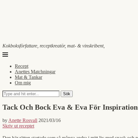
Kokboksförfattare, receptkreatör, mat- & vinskribent,
Recept
Anettes Matchningar
Mat & Tankar
Om mig
Sök
Tack Och Bock Eva & Eva För Inspiration
by
Anette Rosvall
2021/03/16
Skriv ut receptet
Den här rätten startade som så många andra i mitt liv med snack och p