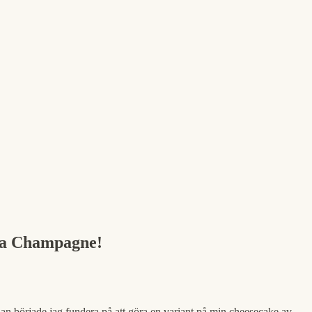
osa Champagne!
dan började jag fundera på att göra en variant på min cheesecake av