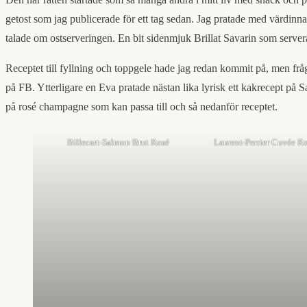
getost som jag publicerade för ett tag sedan. Jag pratade med värdi
talade om ostserveringen. En bit sidenmjuk Brillat Savarin som serv
Receptet till fyllning och toppgele hade jag redan kommit på, men frå
på FB. Ytterligare en Eva pratade nästan lika lyrisk ett kakrecept på 
på rosé champagne som kan passa till och så nedanför receptet.
Billecart-Salmon Brut Rosé
Laurent-Perrier Cuvée R