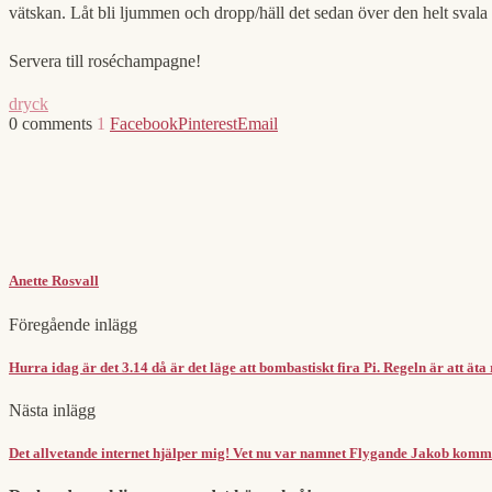
vätskan. Låt bli ljummen och dropp/häll det sedan över den helt svala
Servera till roséchampagne!
dryck
0 comments
1
Facebook
Pinterest
Email
Anette Rosvall
Föregående inlägg
Hurra idag är det 3.14 då är det läge att bombastiskt fira Pi. Regeln är att ät
Nästa inlägg
Det allvetande internet hjälper mig! Vet nu var namnet Flygande Jakob komme