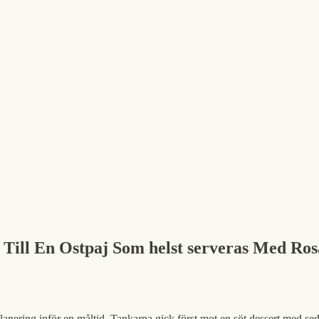
 Till En Ostpaj Som helst serveras Med R
lanering inför en måltid. Tankarna gick först mot en söt dessert med se