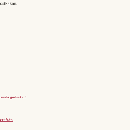
 ostkakan.
a runda godsaker!
r ifrån.