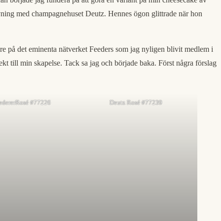
rovning med champagnehuset Deutz. Hennes ögon glittrade när hon
are på det eminenta nätverket Feeders som jag nyligen blivit medlem i
kt till min skapelse. Tack sa jag och började baka. Först några förslag
edererRosé #77226
Deutz Rosé #77239