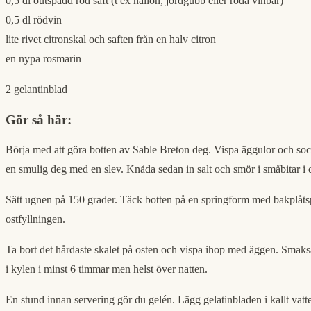
0,5 dl outspädd röd saft (t ex hallon, jordgubb eller röda vinbär)
0,5 dl rödvin
lite rivet citronskal och saften från en halv citron
en nypa rosmarin
2 gelantinblad
Gör så här:
Börja med att göra botten av Sable Breton deg. Vispa äggulor och socker
en smulig deg med en slev. Knåda sedan in salt och smör i småbitar i 
Sätt ugnen på 150 grader. Täck botten på en springform med bakplåts
ostfyllningen.
Ta bort det hårdaste skalet på osten och vispa ihop med äggen. Smaksä
i kylen i minst 6 timmar men helst över natten.
En stund innan servering gör du gelén. Lägg gelatinbladen i kallt vat