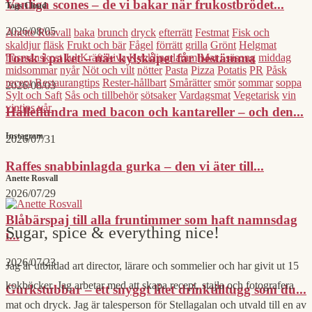
Vanliga scones – de vi bakar när frukostbrödet...
Tags Cloud
2026/08/05
Anette Rosvall
baka
brunch
dryck
efterrätt
Festmat
Fisk och
skaldjur
fläsk
Frukt och bär
Fågel
förrätt
grilla
Grönt
Helgmat
Torsk i paket – när kylskåpet får bestämma
husmanskost
Jul
Kräftskiva
Kyckling
lamm
Mat i säsong
middag
midsommar
nyår
Nöt och vilt
nötter
Pasta
Pizza
Potatis
PR
Påsk
recept
Restaurangtips
Rester-hållbart
Smårätter
smör
sommar
soppa
2026/08/03
Sylt och Saft
Sås och tillbehör
sötsaker
Vardagsmat
Vegetarisk
vin
vintips
vår
Hälleflundra med bacon och kantareller – och den...
Instagram
2026/07/31
Raffes snabbinlagda gurka – den vi äter till...
Anette Rosvall
2026/07/29
Blåbärspaj till alla fruntimmer som haft namnsdag
Sugar, spice & everything nice!
i...
2026/07/23
Jag är utbildad art director, lärare och sommelier och har givit ut 15
kokböcker. Jag arbetar med att skapa recept, stajla och fotografera
Gurkstubbar – ett snyggt litet drinktilltugg som du...
mat och dryck. Jag är talesperson för Stellagalan och utvald till en av