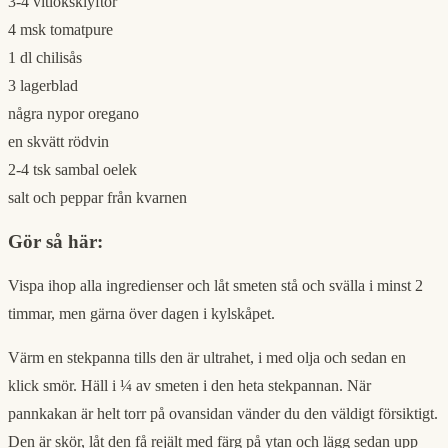
3-4 vitlöksklyftor
4 msk tomatpure
1 dl chilisås
3 lagerblad
några nypor oregano
en skvätt rödvin
2-4 tsk sambal oelek
salt och peppar från kvarnen
Gör så här:
Vispa ihop alla ingredienser och låt smeten stå och svälla i minst 2
timmar, men gärna över dagen i kylskåpet.
Värm en stekpanna tills den är ultrahet, i med olja och sedan en
klick smör. Häll i ¼ av smeten i den heta stekpannan. När
pannkakan är helt torr på ovansidan vänder du den väldigt försiktigt.
Den är skör, låt den få rejält med färg på ytan och lägg sedan upp