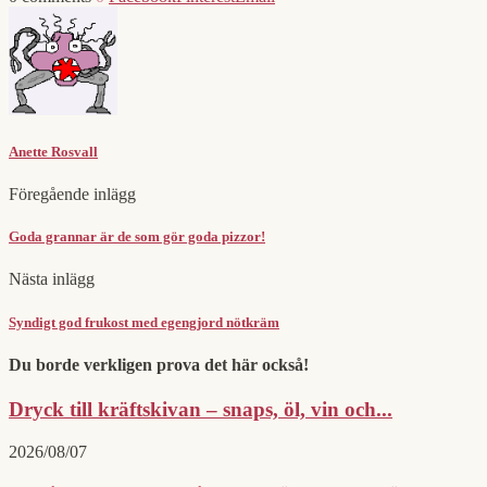
Anette Rosvall
Föregående inlägg
Goda grannar är de som gör goda pizzor!
Nästa inlägg
Syndigt god frukost med egengjord nötkräm
Du borde verkligen prova det här också!
Dryck till kräftskivan – snaps, öl, vin och...
2026/08/07