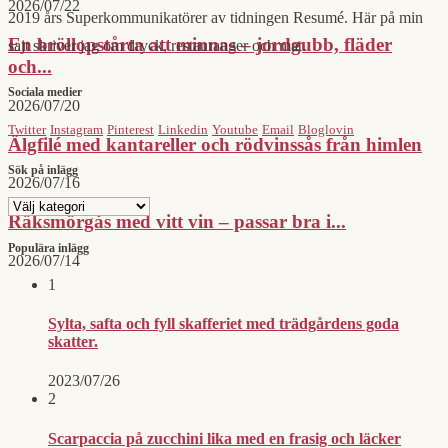
2026/07/22
2019 års Superkommunikatörer av tidningen Resumé. Här på min
En bröllopstårta att minnas – jordgubb, fläder
sajt skriver jag om dryck, restauranger och mat.
och...
Sociala medier
2026/07/20
Twitter
Instagram
Pinterest
Linkedin
Youtube
Email
Bloglovin
Älgfilé med kantareller och rödvinssås från himlen
Sök på inlägg
2026/07/16
Sök
Räksmörgås med vitt vin – passar bra i...
på
inlägg
Populära inlägg
2026/07/14
1
Sylta, safta och fyll skafferiet med trädgårdens goda
skatter.
2023/07/26
2
Scarpaccia på zucchini lika med en frasig och läcker