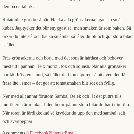
den på en tallrik.
Ratatouille gör du så här: Hacka alla grönsakerna i ganska små
kuber. Jag tycker det blir snyggast så, men smaken är som baken. Så
orkar du inte stå och hacka småbitar så låter du bli och gör stora bitar
istället.
Fräs grönsakerna och börja med det som är hårdast och behöver
mest tid i pannan. Te x morot , lök och squash. När alla grönsaker
har fått fräsa en stund, så häller du i tomatpurén så att även den får
fräsa lite i smör – det gör att tomatsmaken blir söt och fyllig.
Ner med allt annat förutom Sambal Oelek och låt det puttra tills
morötterna är mjuka. Tiden beror på hur stora bitar du har i din röra.
När röran är färdigkokad så kryddar du upp den med sambal, salt
och svartpeppar
0 comments
0
Facebook
Pinterest
Email