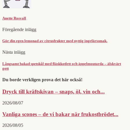
Anette Rosvall
Föregående inlägg
Gör din egen lemonad av citrusfrukter med nyttig ingefärssmak.
Nästa inlägg
Långsamt bakad spetskål med fläskkotlett och äppelmoutarda – älskvärt
gott
Du borde verkligen prova det här också!
Dryck till kräftskivan – snaps, öl, vin och...
2026/08/07
Vanliga scones – de vi bakar när frukostbrödet...
2026/08/05