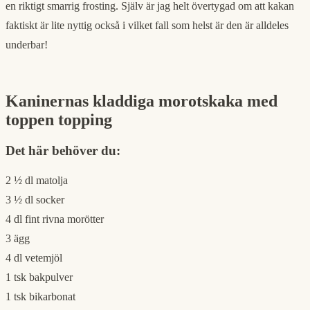
en riktigt smarrig frosting. Själv är jag helt övertygad om att kakan
faktiskt är lite nyttig också i vilket fall som helst är den är alldeles
underbar!
Kaninernas kladdiga morotskaka med
toppen topping
Det här behöver du:
2 ½ dl matolja
3 ½ dl socker
4 dl fint rivna morötter
3 ägg
4 dl vetemjöl
1 tsk bakpulver
1 tsk bikarbonat