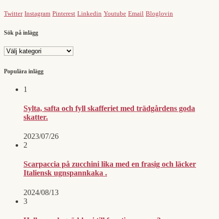
Twitter
Instagram
Pinterest
Linkedin
Youtube
Email
Bloglovin
Sök på inlägg
Sök
på
inlägg
Populära inlägg
1
Sylta, safta och fyll skafferiet med trädgårdens goda
skatter.
2023/07/26
2
Scarpaccia på zucchini lika med en frasig och läcker
Italiensk ugnspannkaka .
2024/08/13
3