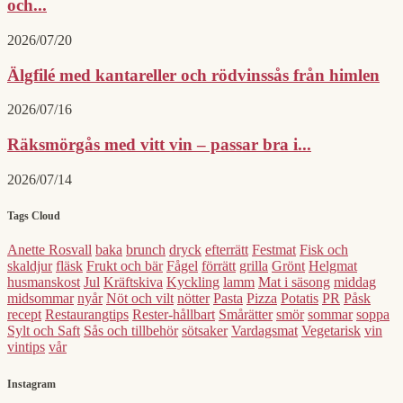
och...
2026/07/20
Älgfilé med kantareller och rödvinssås från himlen
2026/07/16
Räksmörgås med vitt vin – passar bra i...
2026/07/14
Tags Cloud
Anette Rosvall
baka
brunch
dryck
efterrätt
Festmat
Fisk och
skaldjur
fläsk
Frukt och bär
Fågel
förrätt
grilla
Grönt
Helgmat
husmanskost
Jul
Kräftskiva
Kyckling
lamm
Mat i säsong
middag
midsommar
nyår
Nöt och vilt
nötter
Pasta
Pizza
Potatis
PR
Påsk
recept
Restaurangtips
Rester-hållbart
Smårätter
smör
sommar
soppa
Sylt och Saft
Sås och tillbehör
sötsaker
Vardagsmat
Vegetarisk
vin
vintips
vår
Instagram