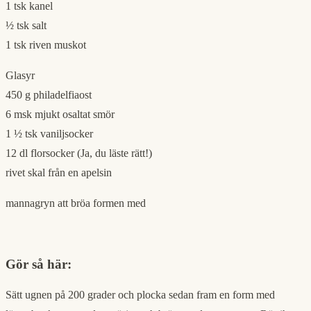
1 tsk kanel
½ tsk salt
1 tsk riven muskot
Glasyr
450 g philadelfiaost
6 msk mjukt osaltat smör
1 ½ tsk vaniljsocker
12 dl florsocker (Ja, du läste rätt!)
rivet skal från en apelsin
mannagryn att bröa formen med
Gör så här:
Sätt ugnen på 200 grader och plocka sedan fram en form med