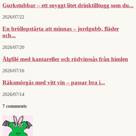
Gurkstubbar – ett snyggt litet drinktilltugg som du...
2026/07/22
En bröllopstårta att minnas – jordgubb, fläder
och...
2026/07/20
Älgfilé med kantareller och rödvinssås från himlen
2026/07/16
Räksmörgås med vitt vin – passar bra i...
2026/07/14
7 comments