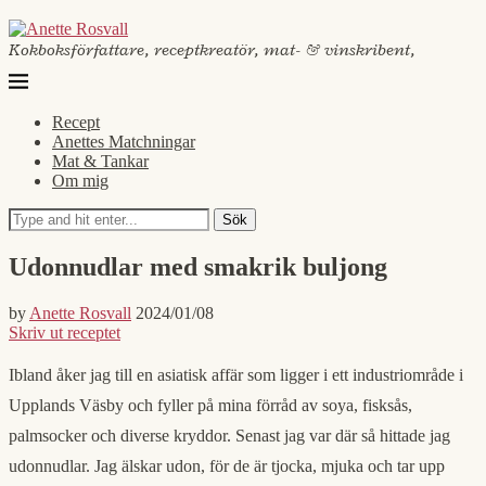
Kokboksförfattare, receptkreatör, mat- & vinskribent,
Recept
Anettes Matchningar
Mat & Tankar
Om mig
Sök
Udonnudlar med smakrik buljong
by
Anette Rosvall
2024/01/08
Skriv ut receptet
Ibland åker jag till en asiatisk affär som ligger i ett industriområde i
Upplands Väsby och fyller på mina förråd av soya, fisksås,
palmsocker och diverse kryddor. Senast jag var där så hittade jag
udonnudlar. Jag älskar udon, för de är tjocka, mjuka och tar upp