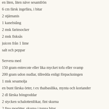
en liten, liten näve sesamfrön
6 cm färsk ingefära, i bitar
2 stjärnanis
1 kanelstång
2 msk farinsocker
2 msk fisksås
juicen från 1 lime
salt och peppar
Servera med
150 gram entrecote eller lika mycket tofu eller svamp
200 gram udon nudlar, tillredda enligt förpackningen
1 msk sesamolja
en bunt färska örter, t ex thaibasilika, mynta och koriander
2 dl färska böngroddar
2 stycken schalottenlökar, fint skurna
2 fina morötter, skurna i tunna bitar