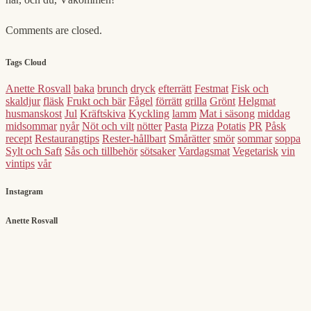
Comments are closed.
Tags Cloud
Anette Rosvall
baka
brunch
dryck
efterrätt
Festmat
Fisk och
skaldjur
fläsk
Frukt och bär
Fågel
förrätt
grilla
Grönt
Helgmat
husmanskost
Jul
Kräftskiva
Kyckling
lamm
Mat i säsong
middag
midsommar
nyår
Nöt och vilt
nötter
Pasta
Pizza
Potatis
PR
Påsk
recept
Restaurangtips
Rester-hållbart
Smårätter
smör
sommar
soppa
Sylt och Saft
Sås och tillbehör
sötsaker
Vardagsmat
Vegetarisk
vin
vintips
vår
Instagram
Anette Rosvall