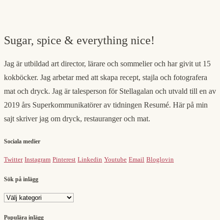
Sugar, spice & everything nice!
Jag är utbildad art director, lärare och sommelier och har givit ut 15
kokböcker. Jag arbetar med att skapa recept, stajla och fotografera
mat och dryck. Jag är talesperson för Stellagalan och utvald till en av
2019 års Superkommunikatörer av tidningen Resumé. Här på min
sajt skriver jag om dryck, restauranger och mat.
Sociala medier
Twitter
Instagram
Pinterest
Linkedin
Youtube
Email
Bloglovin
Sök på inlägg
Sök
på
inlägg
Populära inlägg