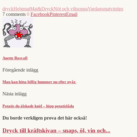
dryck
Helgmat
Mat&Dryck
Nöt och vilt
soppa
Vardagsmat
vintips
7 comments
0
Facebook
Pinterest
Email
Anette Rosvall
Föregående inlägg
Man kan hitta billig hummer nu efter nyår.
Nästa inlägg
Potatis du älskade knöl – hipp potatislåda
Du borde verkligen prova det här också!
Dryck till kräftskivan – snaps, öl, vin och...