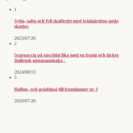
1
Sylta, safta och fyll skafferiet med trädgårdens goda
skatter.
2023/07/26
2
Scarpaccia på zucchini lika med en frasig och läcker
Italiensk ugnspannkaka .
2024/08/13
3
Hallon- och gräddpaj till fruntimmer nr 3
2020/07/20