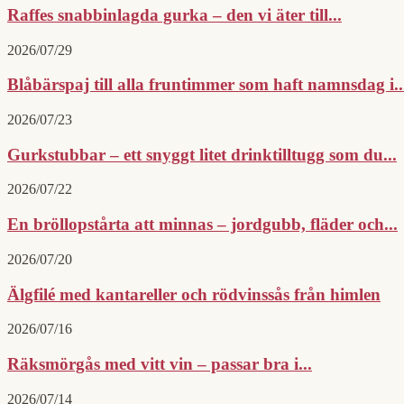
Raffes snabbinlagda gurka – den vi äter till...
2026/07/29
Blåbärspaj till alla fruntimmer som haft namnsdag i..
2026/07/23
Gurkstubbar – ett snyggt litet drinktilltugg som du...
2026/07/22
En bröllopstårta att minnas – jordgubb, fläder och...
2026/07/20
Älgfilé med kantareller och rödvinssås från himlen
2026/07/16
Räksmörgås med vitt vin – passar bra i...
2026/07/14