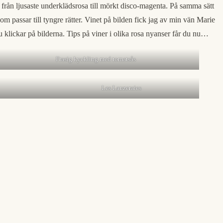
lt från ljusaste underklädsrosa till mörkt disco-magenta. På samma sätt
som passar till tyngre rätter. Vinet på bilden fick jag av min vän Marie
du klickar på bilderna. Tips på viner i olika rosa nyanser får du nu…
Frasig kyckling med tomatsås
Les Lauzeraies