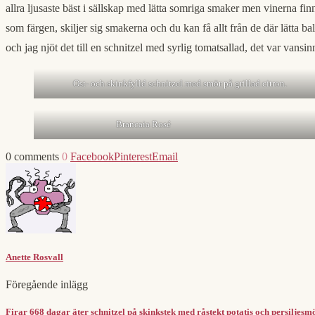
allra ljusaste bäst i sällskap med lätta somriga smaker men vinerna fin
som färgen, skiljer sig smakerna och du kan få allt från de där lätta ba
och jag njöt det till en schnitzel med syrlig tomatsallad, det var vansi
Ost- och skinkfylld schnitzel med smör på grillad citron.
Brancaia Rosé
0 comments
0
Facebook
Pinterest
Email
Anette Rosvall
Föregående inlägg
Firar 668 dagar äter schnitzel på skinkstek med råstekt potatis och persiljesm