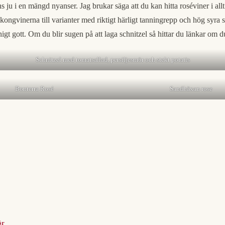
ns ju i en mängd nyanser. Jag brukar säga att du kan hitta roséviner i al
lkongvinerna till varianter med riktigt härligt tanningrepp och hög syra 
nnigt gott. Om du blir sugen på att laga schnitzel så hittar du länkar om 
Schnitzel med tomatsallad, persiljesmör och stekt potatis
Bonterra Rosé
Sandhäxan rose
ör