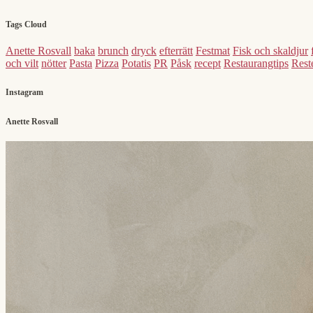
Tags Cloud
Anette Rosvall
baka
brunch
dryck
efterrätt
Festmat
Fisk och skaldjur
och vilt
nötter
Pasta
Pizza
Potatis
PR
Påsk
recept
Restaurangtips
Reste
Instagram
Anette Rosvall