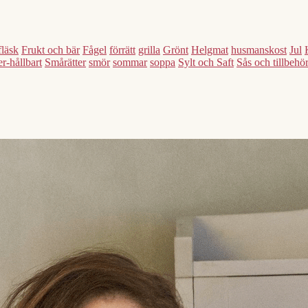
fläsk
Frukt och bär
Fågel
förrätt
grilla
Grönt
Helgmat
husmanskost
Jul
r-hållbart
Smårätter
smör
sommar
soppa
Sylt och Saft
Sås och tillbehö