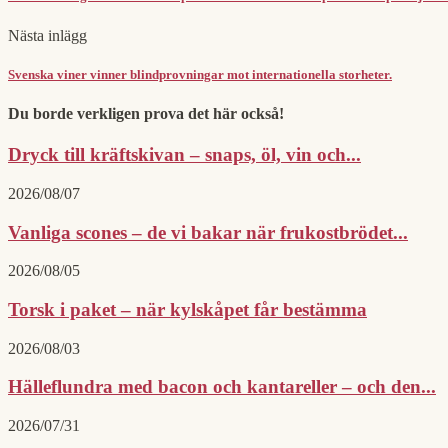
Nästa inlägg
Svenska viner vinner blindprovningar mot internationella storheter.
Du borde verkligen prova det här också!
Dryck till kräftskivan – snaps, öl, vin och...
2026/08/07
Vanliga scones – de vi bakar när frukostbrödet...
2026/08/05
Torsk i paket – när kylskåpet får bestämma
2026/08/03
Hälleflundra med bacon och kantareller – och den...
2026/07/31