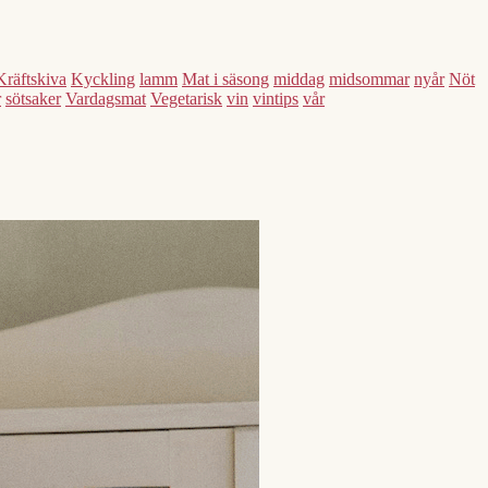
Kräftskiva
Kyckling
lamm
Mat i säsong
middag
midsommar
nyår
Nöt
r
sötsaker
Vardagsmat
Vegetarisk
vin
vintips
vår