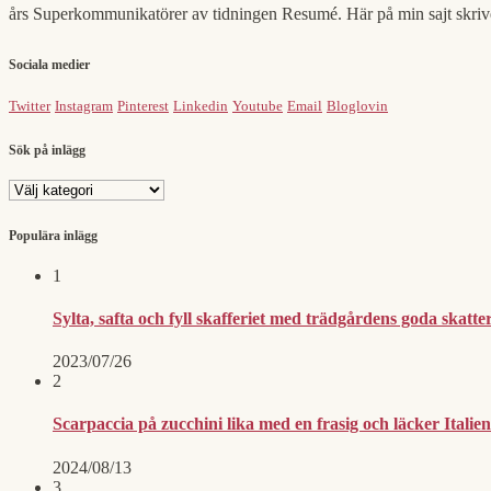
års Superkommunikatörer av tidningen Resumé. Här på min sajt skriv
Sociala medier
Twitter
Instagram
Pinterest
Linkedin
Youtube
Email
Bloglovin
Sök på inlägg
Sök
på
inlägg
Populära inlägg
1
Sylta, safta och fyll skafferiet med trädgårdens goda skatter
2023/07/26
2
Scarpaccia på zucchini lika med en frasig och läcker Itali
2024/08/13
3