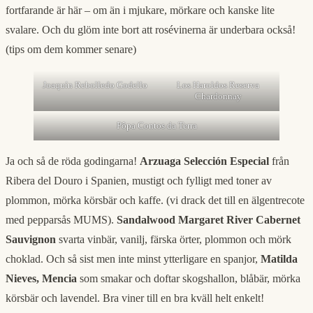
fortfarande är här – om än i mjukare, mörkare och kanske lite
svalare. Och du glöm inte bort att rosévinerna är underbara också!
(tips om dem kommer senare)
Joaquín Rebolledo Godello
Los Haroldos Reserva
Chardonnay
Pôpa Contos da Terra
Ja och så de röda godingarna!
Arzuaga Selección Especial
från
Ribera del Douro i Spanien, mustigt och fylligt med toner av
plommon, mörka körsbär och kaffe. (vi drack det till en älgentrecote
med pepparsås MUMS).
Sandalwood Margaret River Cabernet
Sauvignon
svarta vinbär, vanilj, färska örter, plommon och mörk
choklad. Och så sist men inte minst ytterligare en spanjor,
Matilda
Nieves, Mencia
som smakar och doftar skogshallon, blåbär, mörka
körsbär och lavendel. Bra viner till en bra kväll helt enkelt!