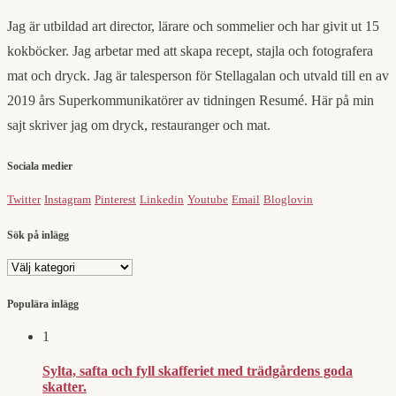
Jag är utbildad art director, lärare och sommelier och har givit ut 15
kokböcker. Jag arbetar med att skapa recept, stajla och fotografera
mat och dryck. Jag är talesperson för Stellagalan och utvald till en av
2019 års Superkommunikatörer av tidningen Resumé. Här på min
sajt skriver jag om dryck, restauranger och mat.
Sociala medier
Twitter
Instagram
Pinterest
Linkedin
Youtube
Email
Bloglovin
Sök på inlägg
Sök
på
inlägg
Populära inlägg
1
Sylta, safta och fyll skafferiet med trädgårdens goda
skatter.