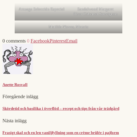
Arzuaga Selección Especial
Sandalwood Margaret
River Cabernet Sauvignon
Matilda Nieves, Mencia
0 comments
0
Facebook
Pinterest
Email
Anette Rosvall
Föregående inlägg
Skördetid och basilika i överflöd – recept och tips från vår trädgård
Nästa inlägg
Frasigt skal och en len vaniljfyllning som en crème brûlée i pajform