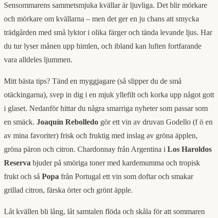
Sensommarens sammetsmjuka kvällar är ljuvliga. Det blir mörkare
och mörkare om kvällarna – men det ger en ju chans att smycka
trädgården med små lyktor i olika färger och tända levande ljus. Har
du tur lyser månen upp himlen, och ibland kan luften fortfarande
vara alldeles ljummen.
Mitt bästa tips? Tänd en myggjagare (så slipper du de små
otäckingarna), svep in dig i en mjuk yllefilt och korka upp något gott
i glaset. Nedanför hittar du några smarriga nyheter som passar som
en smäck.
Joaquín Rebolledo
gör ett vin av druvan Godello (f ö en
av mina favoriter) frisk och fruktig med inslag av gröna äpplen,
gröna päron och citron. Chardonnay från Argentina i
Los Haroldos
Reserva
bjuder på smöriga toner med kardemumma och tropisk
frukt och så
Popa
från Portugal ett vin som doftar och smakar
grillad citron, färska örter och grönt äpple.
Låt kvällen bli lång, låt samtalen flöda och skåla för att sommaren