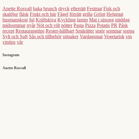
Anette Rosvall
baka
brunch
dryck
efterrätt
Festmat
Fisk och
skaldjur
fläsk
Frukt och bär
Fågel
förrätt
grilla
Grönt
Helgmat
husmanskost
Jul
Kräftskiva
Kyckling
lamm
Mat i säsong
middag
midsommar
nyår
Nöt och vilt
nötter
Pasta
Pizza
Potatis
PR
Påsk
recept
Restaurangtips
Rester-hållbart
Smårätter
smör
sommar
soppa
Sylt och Saft
Sås och tillbehör
sötsaker
Vardagsmat
Vegetarisk
vin
vintips
vår
Instagram
Anette Rosvall