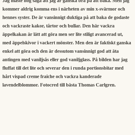
Jag måste nog säga att jag är ganska bra på att baka. Men jag
kommer aldrig komma ens i närheten av min x-svärmor och
hennes syster. De är vansinnigt duktiga på att baka de godaste
och vackraste kakor, tårtor och bullar. Den här vackra
äppelkakan är lätt att göra men ser lite stiligt avancerad ut,
med äppelskivor i vackert mönster. Men den är faktiskt ganska
enkel att göra och den är dessutom vansinnigt god att äta
antingen med vaniljsås eller god vaniljglass. På bilden har jag
fluffat till det lite och severar den i runda portionsbitar med
hårt vispad creme fraiche och vackra kanderade
lavendelblommor. Fotocred till bästa Thomas Carlgren.