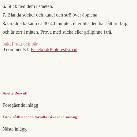
6.
Stick ned dem i smeten.
7.
Blanda socker och kanel och strö över äpplena.
8.
Grädda kakan i ca 30-40 minuter, eller tills den har fått fin färg
och är torr i mitten. Prova med sticka eller grillpinne i trä.
baka
Frukt och bär
0 comments
0
Facebook
Pinterest
Email
Anette Rosvall
Föregående inlägg
Tänk hållbart och förädla råvaror i säsong
Nästa inlägg