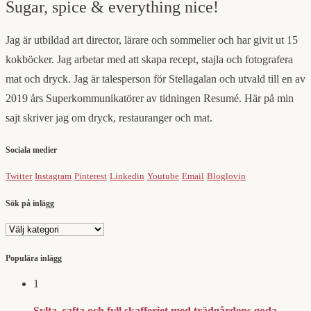
Sugar, spice & everything nice!
Jag är utbildad art director, lärare och sommelier och har givit ut 15
kokböcker. Jag arbetar med att skapa recept, stajla och fotografera
mat och dryck. Jag är talesperson för Stellagalan och utvald till en av
2019 års Superkommunikatörer av tidningen Resumé. Här på min
sajt skriver jag om dryck, restauranger och mat.
Sociala medier
Twitter
Instagram
Pinterest
Linkedin
Youtube
Email
Bloglovin
Sök på inlägg
Sök
på
inlägg
Populära inlägg
1
Sylta, safta och fyll skafferiet med trädgårdens goda