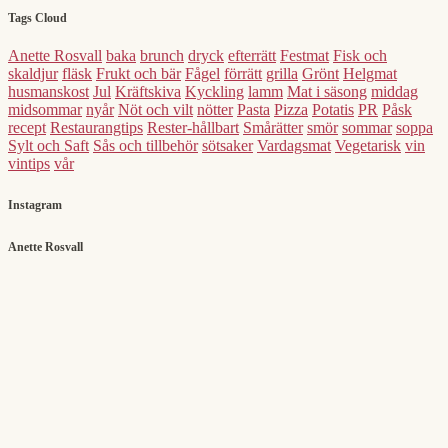
Tags Cloud
Anette Rosvall
baka
brunch
dryck
efterrätt
Festmat
Fisk och
skaldjur
fläsk
Frukt och bär
Fågel
förrätt
grilla
Grönt
Helgmat
husmanskost
Jul
Kräftskiva
Kyckling
lamm
Mat i säsong
middag
midsommar
nyår
Nöt och vilt
nötter
Pasta
Pizza
Potatis
PR
Påsk
recept
Restaurangtips
Rester-hållbart
Smårätter
smör
sommar
soppa
Sylt och Saft
Sås och tillbehör
sötsaker
Vardagsmat
Vegetarisk
vin
vintips
vår
Instagram
Anette Rosvall