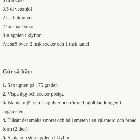
3 dl socker
3.5 dl vetemjöl
2 tsk bakpulver
2 hg smält smör
3 st äpplen i klyftor
Att strö över: 2 msk socker och 1 msk kanel
Gör så här:
1.
Sätt ugnen på 175 grader.
2.
Vispa ägg och socker pösigt.
3.
Blanda mjöl och jästpulver och rör ned mjölblandningen i
äggsmeten.
4.
Tillsätt det smälta smöret och häll smeten i en välsmord och bröad
form (2 liter).
5.
Skala och skär äpplena i klyftor.