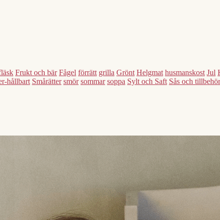
fläsk
Frukt och bär
Fågel
förrätt
grilla
Grönt
Helgmat
husmanskost
Jul
r-hållbart
Smårätter
smör
sommar
soppa
Sylt och Saft
Sås och tillbehö