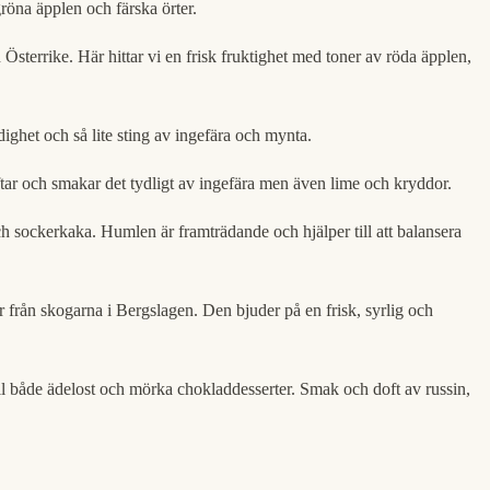
öna äpplen och färska örter.
terrike. Här hittar vi en frisk fruktighet med toner av röda äpplen,
ghet och så lite sting av ingefära och mynta.
tar och smakar det tydligt av ingefära men även lime och kryddor.
ch sockerkaka. Humlen är framträdande och hjälper till att balansera
från skogarna i Bergslagen. Den bjuder på en frisk, syrlig och
ll både ädelost och mörka chokladdesserter. Smak och doft av russin,