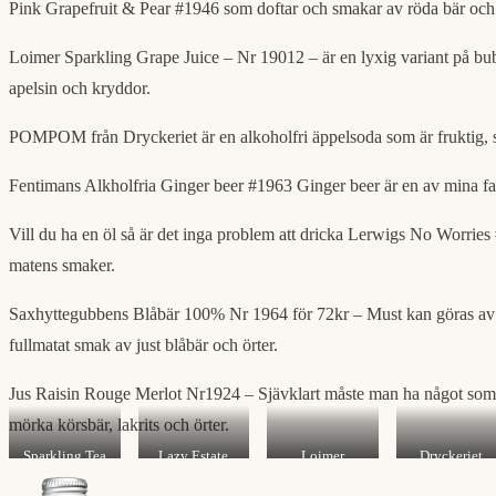
Pink Grapefruit & Pear #1946 som doftar och smakar av röda bär och 
Loimer Sparkling Grape Juice – Nr 19012 – är en lyxig variant på bubb
apelsin och kryddor.
POMPOM från Dryckeriet är en alkoholfri äppelsoda som är fruktig, sjä
Fentimans Alkholfria Ginger beer #1963 Ginger beer är en av mina fav
Vill du ha en öl så är det inga problem att dricka Lerwigs No Worries
matens smaker.
Saxhyttegubbens Blåbär 100% Nr 1964 för 72kr – Must kan göras av näs
fullmatat smak av just blåbär och örter.
Jus Raisin Rouge Merlot Nr1924 – Sjävklart måste man ha något som ma
mörka körsbär, lakrits och örter.
Sparkling Tea
Lazy Estate
Loimer
Dryckeriet
Blå #1921
Sparkling Tea
Sparkling
POMPOM
#1988
Grape #19012
#11951