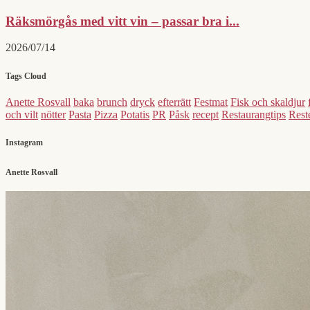
Räksmörgås med vitt vin – passar bra i...
2026/07/14
Tags Cloud
Anette Rosvall
baka
brunch
dryck
efterrätt
Festmat
Fisk och skaldjur
och vilt
nötter
Pasta
Pizza
Potatis
PR
Påsk
recept
Restaurangtips
Reste
Instagram
Anette Rosvall