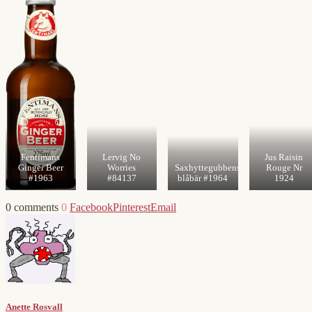
Fentimans
Lervig No
Jus Raisin
Ginger Beer
Worries
Saxhyttegubbens
Rouge Nr
#1963
#84137
blåbär #1964
1924
0 comments
0
Facebook
Pinterest
Email
Anette Rosvall