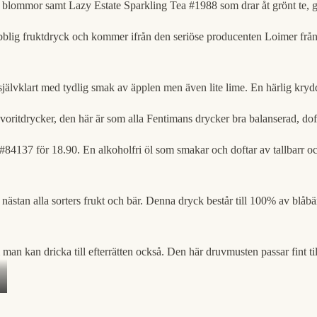
blommor samt Lazy Estate Sparkling Tea #1988 som drar åt grönt te, gr
lig fruktdryck och kommer ifrån den seriöse producenten Loimer från Ös
lvklart med tydlig smak av äpplen men även lite lime. En härlig kryddi
oritdrycker, den här är som alla Fentimans drycker bra balanserad, dof
 #84137 för 18.90. En alkoholfri öl som smakar och doftar av tallbarr o
tan alla sorters frukt och bär. Denna dryck består till 100% av blåbär 
n kan dricka till efterrätten också. Den här druvmusten passar fint ti