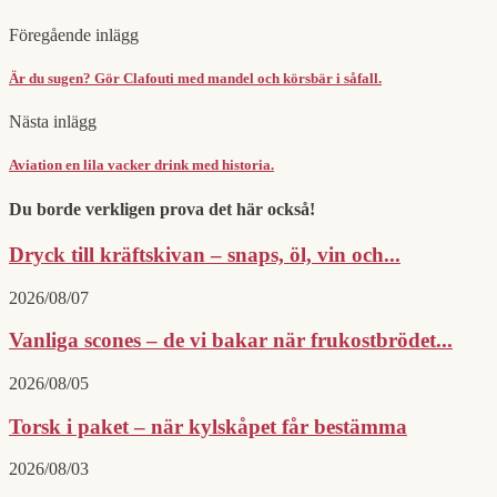
Föregående inlägg
Är du sugen? Gör Clafouti med mandel och körsbär i såfall.
Nästa inlägg
Aviation en lila vacker drink med historia.
Du borde verkligen prova det här också!
Dryck till kräftskivan – snaps, öl, vin och...
2026/08/07
Vanliga scones – de vi bakar när frukostbrödet...
2026/08/05
Torsk i paket – när kylskåpet får bestämma
2026/08/03