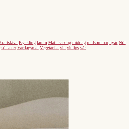
Kräftskiva
Kyckling
lamm
Mat i säsong
middag
midsommar
nyår
Nöt
r
sötsaker
Vardagsmat
Vegetarisk
vin
vintips
vår