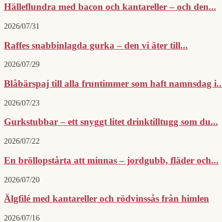
Hälleflundra med bacon och kantareller – och den...
2026/07/31
Raffes snabbinlagda gurka – den vi äter till...
2026/07/29
Blåbärspaj till alla fruntimmer som haft namnsdag i..
2026/07/23
Gurkstubbar – ett snyggt litet drinktilltugg som du...
2026/07/22
En bröllopstårta att minnas – jordgubb, fläder och...
2026/07/20
Älgfilé med kantareller och rödvinssås från himlen
2026/07/16