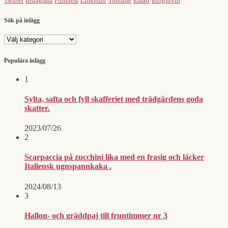
Twitter
Instagram
Pinterest
Linkedin
Youtube
Email
Bloglovin
Sök på inlägg
Sök
på
inlägg
Populära inlägg
1
Sylta, safta och fyll skafferiet med trädgårdens goda
skatter.
2023/07/26
2
Scarpaccia på zucchini lika med en frasig och läcker
Italiensk ugnspannkaka .
2024/08/13
3
Hallon- och gräddpaj till fruntimmer nr 3