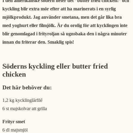
I den amerikanske södern heter det ”butter fried chicken!”
och
kyckling blir extra mör efter att ha marinerats i en syrlig
mjölkprodukt. Jag använder smetana, men det går lika bra
med yoghurt eller filmjölk. Är du orolig för att kycklingen inte
blir genomlagad i frityroljan så ugnsbaka den i några minuter
innan du friterar den. Smaklig spis!
Söderns kyckling eller butter fried
chicken
Det här behöver du:
1,2
kg
kycklinglårfilé
6
st
majskolvar
att grilla
Frityr smet
6
dl
majsmjöl