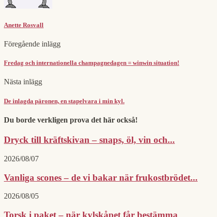
Anette Rosvall
Föregående inlägg
Fredag och internationella champagnedagen = winwin situation!
Nästa inlägg
De inlagda päronen, en stapelvara i min kyl.
Du borde verkligen prova det här också!
Dryck till kräftskivan – snaps, öl, vin och...
2026/08/07
Vanliga scones – de vi bakar när frukostbrödet...
2026/08/05
Torsk i paket – när kylskåpet får bestämma