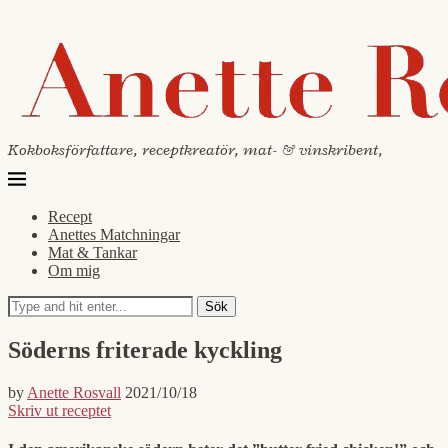
Kokboksförfattare, receptkreatör, mat- & vinskribent,
Recept
Anettes Matchningar
Mat & Tankar
Om mig
Sök
Söderns friterade kyckling
by
Anette Rosvall
2021/10/18
Skriv ut receptet