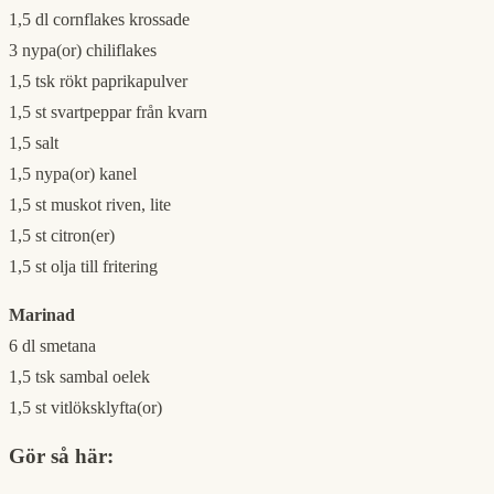
1,5
dl
cornflakes
krossade
3
nypa(or)
chiliflakes
1,5
tsk
rökt paprikapulver
1,5
st
svartpeppar
från kvarn
1,5
salt
1,5
nypa(or)
kanel
1,5
st
muskot
riven, lite
1,5
st
citron(er)
1,5
st
olja
till fritering
Marinad
6
dl
smetana
1,5
tsk
sambal oelek
1,5
st
vitlöksklyfta(or)
Gör så här: