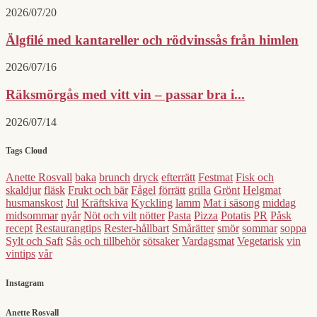
2026/07/20
Älgfilé med kantareller och rödvinssås från himlen
2026/07/16
Räksmörgås med vitt vin – passar bra i...
2026/07/14
Tags Cloud
Anette Rosvall
baka
brunch
dryck
efterrätt
Festmat
Fisk och
skaldjur
fläsk
Frukt och bär
Fågel
förrätt
grilla
Grönt
Helgmat
husmanskost
Jul
Kräftskiva
Kyckling
lamm
Mat i säsong
middag
midsommar
nyår
Nöt och vilt
nötter
Pasta
Pizza
Potatis
PR
Påsk
recept
Restaurangtips
Rester-hållbart
Smårätter
smör
sommar
soppa
Sylt och Saft
Sås och tillbehör
sötsaker
Vardagsmat
Vegetarisk
vin
vintips
vår
Instagram
Anette Rosvall