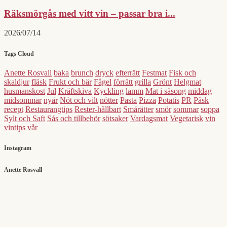
Räksmörgås med vitt vin – passar bra i...
2026/07/14
Tags Cloud
Anette Rosvall
baka
brunch
dryck
efterrätt
Festmat
Fisk och
skaldjur
fläsk
Frukt och bär
Fågel
förrätt
grilla
Grönt
Helgmat
husmanskost
Jul
Kräftskiva
Kyckling
lamm
Mat i säsong
middag
midsommar
nyår
Nöt och vilt
nötter
Pasta
Pizza
Potatis
PR
Påsk
recept
Restaurangtips
Rester-hållbart
Smårätter
smör
sommar
soppa
Sylt och Saft
Sås och tillbehör
sötsaker
Vardagsmat
Vegetarisk
vin
vintips
vår
Instagram
Anette Rosvall