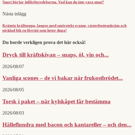
Snart börjar julförberedelserna. Vad kan du inte vara utan?
Nästa inlägg
Krämig kräftsoppa, langos med smörstekt svamp, västerbottenskräm och
picklad lök en förrätt som heter duga!
Du borde verkligen prova det här också!
Dryck till kräftskivan – snaps, öl, vin och...
2026/08/07
Vanliga scones – de vi bakar när frukostbrödet...
2026/08/05
Torsk i paket – när kylskåpet får bestämma
2026/08/03
Hälleflundra med bacon och kantareller – och den...