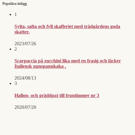
inlägg
Populära inlägg
1
Sylta, safta och fyll skafferiet med trädgårdens goda
skatter.
2023/07/26
2
Scarpaccia på zucchini lika med en frasig och läcker
Italiensk ugnspannkaka .
2024/08/13
3
Hallon- och gräddpaj till fruntimmer nr 3
2020/07/20