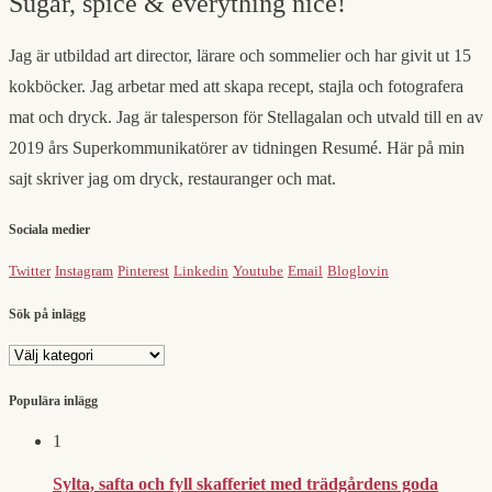
Sugar, spice & everything nice!
Jag är utbildad art director, lärare och sommelier och har givit ut 15
kokböcker. Jag arbetar med att skapa recept, stajla och fotografera
mat och dryck. Jag är talesperson för Stellagalan och utvald till en av
2019 års Superkommunikatörer av tidningen Resumé. Här på min
sajt skriver jag om dryck, restauranger och mat.
Sociala medier
Twitter
Instagram
Pinterest
Linkedin
Youtube
Email
Bloglovin
Sök på inlägg
Sök
på
inlägg
Populära inlägg
1
Sylta, safta och fyll skafferiet med trädgårdens goda