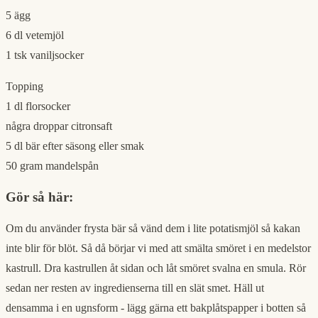
5 ägg
6 dl vetemjöl
1 tsk vaniljsocker
Topping
1 dl florsocker
några droppar citronsaft
5 dl bär efter säsong eller smak
50 gram mandelspån
Gör så här:
Om du använder frysta bär så vänd dem i lite potatismjöl så kakan
inte blir för blöt. Så då börjar vi med att smälta smöret i en medelstor
kastrull. Dra kastrullen åt sidan och låt smöret svalna en smula. Rör
sedan ner resten av ingredienserna till en slät smet. Häll ut
densamma i en ugnsform - lägg gärna ett bakplåtspapper i botten så