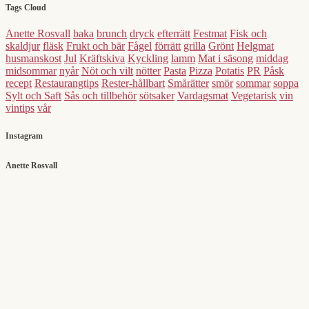
Tags Cloud
Anette Rosvall
baka
brunch
dryck
efterrätt
Festmat
Fisk och
skaldjur
fläsk
Frukt och bär
Fågel
förrätt
grilla
Grönt
Helgmat
husmanskost
Jul
Kräftskiva
Kyckling
lamm
Mat i säsong
middag
midsommar
nyår
Nöt och vilt
nötter
Pasta
Pizza
Potatis
PR
Påsk
recept
Restaurangtips
Rester-hållbart
Smårätter
smör
sommar
soppa
Sylt och Saft
Sås och tillbehör
sötsaker
Vardagsmat
Vegetarisk
vin
vintips
vår
Instagram
Anette Rosvall