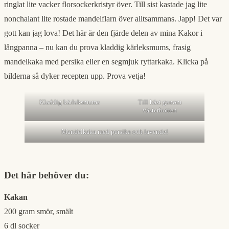
ringlat lite vacker florsockerkristyr över. Till sist kastade jag lite
nonchalant lite rostade mandelflarn över alltsammans. Japp! Det var
gott kan jag lova! Det här är den fjärde delen av mina Kakor i
långpanna – nu kan du prova kladdig kärleksmums, frasig
mandelkaka med persika eller en segmjuk ryttarkaka. Klicka på
bilderna så dyker recepten upp. Prova vetja!
Kladdig kärleksmums
Till häst genom
västerbotten
Mandelkaka med persika och lavendel
Det här behöver du:
Kakan
200 gram smör, smält
6 dl socker