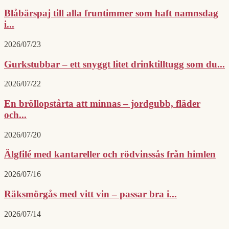
Blåbärspaj till alla fruntimmer som haft namnsdag
i...
2026/07/23
Gurkstubbar – ett snyggt litet drinktilltugg som du...
2026/07/22
En bröllopstårta att minnas – jordgubb, fläder
och...
2026/07/20
Älgfilé med kantareller och rödvinssås från himlen
2026/07/16
Räksmörgås med vitt vin – passar bra i...
2026/07/14