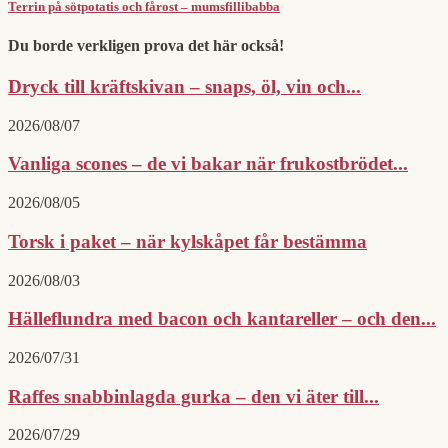
Terrin på sötpotatis och fårost – mumsfillibabba
Du borde verkligen prova det här också!
Dryck till kräftskivan – snaps, öl, vin och...
2026/08/07
Vanliga scones – de vi bakar när frukostbrödet...
2026/08/05
Torsk i paket – när kylskåpet får bestämma
2026/08/03
Hälleflundra med bacon och kantareller – och den...
2026/07/31
Raffes snabbinlagda gurka – den vi äter till...
2026/07/29