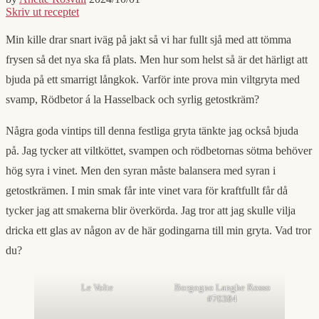
Skriv ut receptet
Min kille drar snart iväg på jakt så vi har fullt sjå med att tömma
frysen så det nya ska få plats. Men hur som helst så är det härligt att
bjuda på ett smarrigt långkok. Varför inte prova min viltgryta med
svamp, Rödbetor á la Hasselback och syrlig getostkräm?
Några goda vintips till denna festliga gryta tänkte jag också bjuda
på. Jag tycker att viltköttet, svampen och rödbetornas sötma behöver
hög syra i vinet. Men den syran måste balansera med syran i
getostkrämen. I min smak får inte vinet vara för kraftfullt får då
tycker jag att smakerna blir överkörda. Jag tror att jag skulle vilja
dricka ett glas av någon av de här godingarna till min gryta. Vad tror
du?
Le Volte
Borgogno Langhe Rosso
#70384