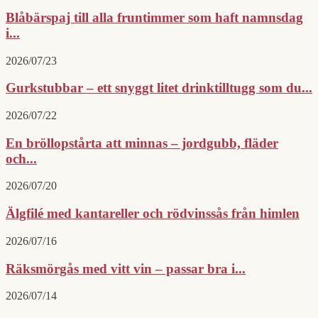
Blåbärspaj till alla fruntimmer som haft namnsdag
i...
2026/07/23
Gurkstubbar – ett snyggt litet drinktilltugg som du...
2026/07/22
En bröllopstårta att minnas – jordgubb, fläder
och...
2026/07/20
Älgfilé med kantareller och rödvinssås från himlen
2026/07/16
Räksmörgås med vitt vin – passar bra i...
2026/07/14