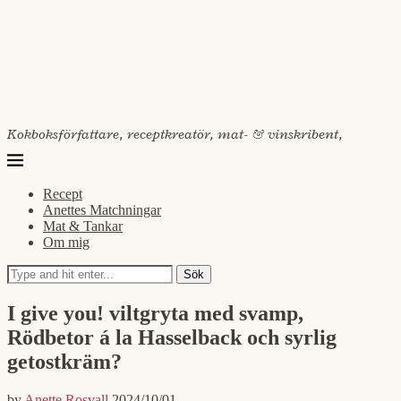
Kokboksförfattare, receptkreatör, mat- & vinskribent,
Recept
Anettes Matchningar
Mat & Tankar
Om mig
Sök
I give you! viltgryta med svamp,
Rödbetor á la Hasselback och syrlig
getostkräm?
by
Anette Rosvall
2024/10/01