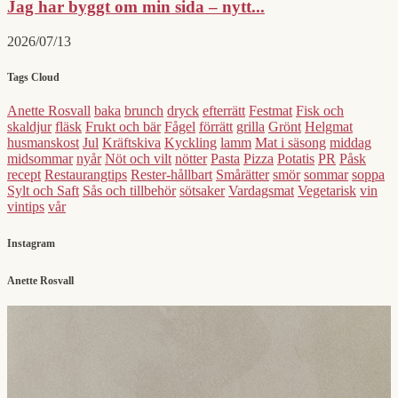
Jag har byggt om min sida – nytt...
2026/07/13
Tags Cloud
Anette Rosvall
baka
brunch
dryck
efterrätt
Festmat
Fisk och
skaldjur
fläsk
Frukt och bär
Fågel
förrätt
grilla
Grönt
Helgmat
husmanskost
Jul
Kräftskiva
Kyckling
lamm
Mat i säsong
middag
midsommar
nyår
Nöt och vilt
nötter
Pasta
Pizza
Potatis
PR
Påsk
recept
Restaurangtips
Rester-hållbart
Smårätter
smör
sommar
soppa
Sylt och Saft
Sås och tillbehör
sötsaker
Vardagsmat
Vegetarisk
vin
vintips
vår
Instagram
Anette Rosvall