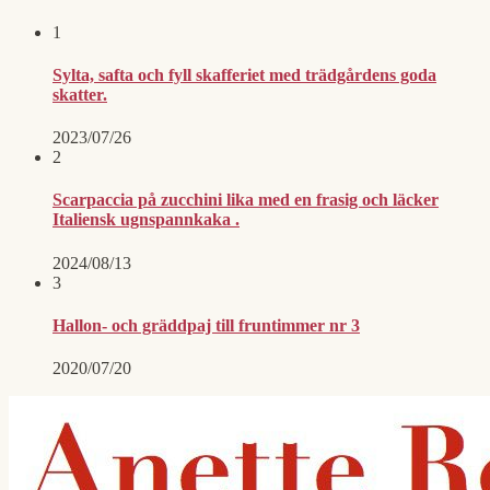
1
Sylta, safta och fyll skafferiet med trädgårdens goda
skatter.
2023/07/26
2
Scarpaccia på zucchini lika med en frasig och läcker
Italiensk ugnspannkaka .
2024/08/13
3
Hallon- och gräddpaj till fruntimmer nr 3
2020/07/20