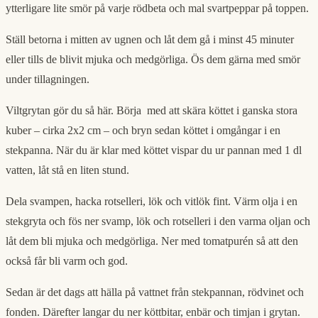
ytterligare lite smör på varje rödbeta och mal svartpeppar på toppen.
Ställ betorna i mitten av ugnen och låt dem gå i minst 45 minuter
eller tills de blivit mjuka och medgörliga. Ös dem gärna med smör
under tillagningen.
Viltgrytan gör du så här. Börja med att skära köttet i ganska stora
kuber – cirka 2x2 cm – och bryn sedan köttet i omgångar i en
stekpanna. När du är klar med köttet vispar du ur pannan med 1 dl
vatten, låt stå en liten stund.
Dela svampen, hacka rotselleri, lök och vitlök fint. Värm olja i en
stekgryta och fös ner svamp, lök och rotselleri i den varma oljan och
låt dem bli mjuka och medgörliga. Ner med tomatpurén så att den
också får bli varm och god.
Sedan är det dags att hälla på vattnet från stekpannan, rödvinet och
fonden. Därefter langar du ner köttbitar, enbär och timjan i grytan.