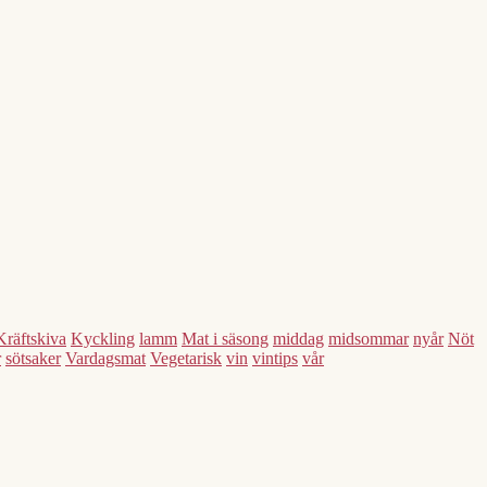
Kräftskiva
Kyckling
lamm
Mat i säsong
middag
midsommar
nyår
Nöt
r
sötsaker
Vardagsmat
Vegetarisk
vin
vintips
vår