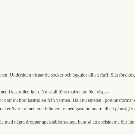
. Undertiden vispar du socker och äggulor till ett fluff. Sila försiktigt
ämen i kastrullen igen. Nu skall först maizenamjölet vispas
r drar du bort kastrullen från värmen. Häll nu smeten i portionsformar el
åsocker över krämen och bränner av med gasolbrännare till ett glansigt lo
a med några droppar apelsinblomssirap, bara så att apelsinerna blir lite 