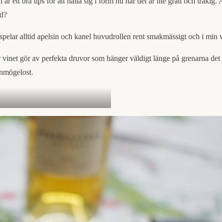
r ett bra tips för att hålla sig i form nu när det är lite grått och tråkig.
ad?
elar alltid apelsin och kanel huvudrollen rent smakmässigt och i min v
här vinet gör av perfekta druvor som hänger väldigt länge på grenarna de
önmögelost.