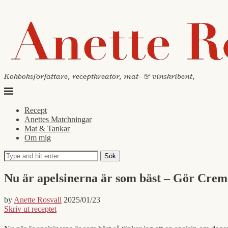
Kokboksförfattare, receptkreatör, mat- & vinskribent,
Recept
Anettes Matchningar
Mat & Tankar
Om mig
Sök
Nu är apelsinerna är som bäst – Gör Crem
by
Anette Rosvall
2025/01/23
Skriv ut receptet