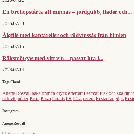
2026/07/22
En bröllopstårta att minnas – jordgubb, fläder och...
2026/07/20
Älgfilé med kantareller och rödvinssås från himlen
2026/07/16
Räksmörgås med vitt vin – passar bra i...
2026/07/14
Tags Cloud
Anette Rosvall
baka
brunch
dryck
efterrätt
Festmat
Fisk och skaldjur
och vilt
nötter
Pasta
Pizza
Potatis
PR
Påsk
recept
Restaurangtips
Reste
Instagram
Anette Rosvall