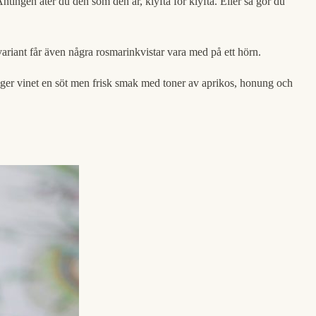
 Antingen äter du den som den är, klyfta för klyfta. Eller så gör du
ariant får även några rosmarinkvistar vara med på ett hörn.
t ger vinet en söt men frisk smak med toner av aprikos, honung och