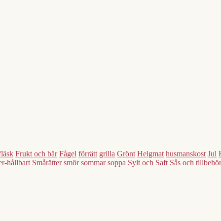
fläsk
Frukt och bär
Fågel
förrätt
grilla
Grönt
Helgmat
husmanskost
Jul
r-hållbart
Smårätter
smör
sommar
soppa
Sylt och Saft
Sås och tillbehö