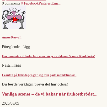
0 comments
0
Facebook
Pinterest
Email
Anette Rosvall
Föregående inlägg
Om man inte vill fuska kan man börja med denna Semmelkladdkaka!
Nästa inlägg
I väntan på fettisdagen gör jag min goda mandelmassa!
Du borde verkligen prova det här också!
Vanliga scones – de vi bakar när frukostbrödet...
2026/08/05