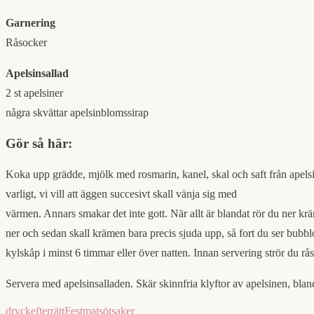
Garnering
Råsocker
Apelsinsallad
2 st apelsiner
några skvättar apelsinblomssirap
Gör så här:
Koka upp grädde, mjölk med rosmarin, kanel, skal och saft från apelsinen
varligt, vi vill att äggen succesivt skall vänja sig med
värmen. Annars smakar det inte gott. När allt är blandat rör du ner kr
ner och sedan skall krämen bara precis sjuda upp, så fort du ser bubblo
kylskåp i minst 6 timmar eller över natten. Innan servering strör du r
Servera med apelsinsalladen. Skär skinnfria klyftor av apelsinen, bland
dryck
efterrätt
Festmat
sötsaker