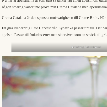
Nu när är apelsinerna är som bäst så tänker jag att en apelsin om dagen ä
någon smarrig varför inte prova min Crema Catalana med apelsinsall
Crema Catalana är den spanska motsvarigheten till Creme Brule. Här sp
Ett glas Nederbrug Late Harvest från Sydafrika passar fint till. Det 
apelsin. Passar till fruktdesserter men sitter även som en smäck till gr
Nederbrug Late Harvest