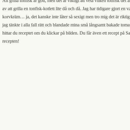
Att grilla tonfisk är gott, men det är viktigt att veta vilken tonfisk de
av att grilla en tonfisk-kotlett lite då och då. Jag har tidigare gjort 
korvkräm… ja, det kanske inte låter så sexigt men tro mig det är riktig
jag tänkte i alla fall rätt och blandade mina små långsamt bakade toma
hittar du receptet om du klickar på bilden. Du får även ett recept på S
recepten!