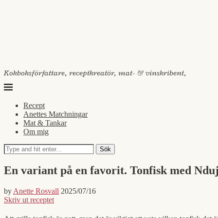
Kokboksförfattare, receptkreatör, mat- & vinskribent,
Recept
Anettes Matchningar
Mat & Tankar
Om mig
Sök
En variant på en favorit. Tonfisk med Nd
by
Anette Rosvall
2025/07/16
Skriv ut receptet