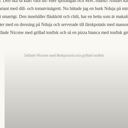
t är. Den ska så klart vara lin- eller spöfångad och MSC-märkt! Annars kan
en variant med dill- och tomatvinägrett. Nu hittade jag en burk Nduja på m
t smarrigt. Den innehåller fläskkött och chili, har en hetta som är maka
ter med en dressing på Nduja och serverade till färskpotatis med massor 
allade Nicoise med grillad tonfisk och så en pizza bianca med tonfisk grön
Sallade Nicoise med färskpotatis och grillad tonfisk