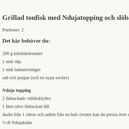
Grillad tonfisk med Ndujatopping och slö
Portioner:
2
Det här behöver du:
200 g körsbärstomater
1 msk olja
1 msk balsamvinäger
salt och peppar (och en nypa socker)
Nduja topping
2 finhackade vitlöksklyftor
1 liten näve finhackad dill
skalet från 1 citron och saften från en halv (resten kan du pressa över 
½ dl Ndujakräm