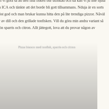
 vi göra så att den fina fisken blir utfiskad och då kan vi ju inte njuta
in ICA och tänkte att det borde bli gott tillsammans. Nduja är en sorts
löst god och man brukar kunna hitta den på lite trendiga pizzor. Nåväl
av dill och den grillade tonfisken. Vill du göra min andra variant så
 sparris och citron. Allt jättegott, lova att du provar någon av
Pizza bianco med tonfisk, sparris och citron