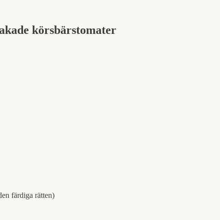
bakade körsbärstomater
den färdiga rätten)