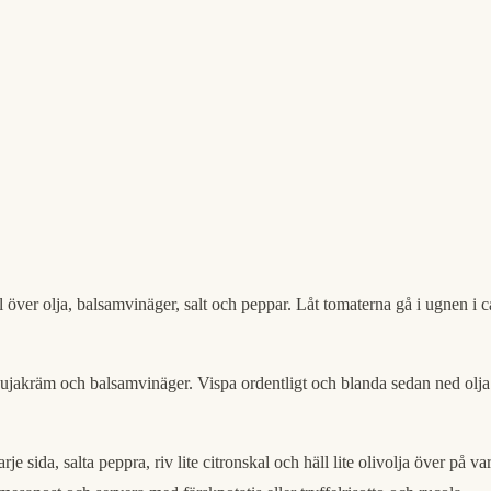
er olja, balsamvinäger, salt och peppar. Låt tomaterna gå i ugnen i ca 20
Ndujakräm och balsamvinäger. Vispa ordentligt och blanda sedan ned ol
arje sida, salta peppra, riv lite citronskal och häll lite olivolja över på 