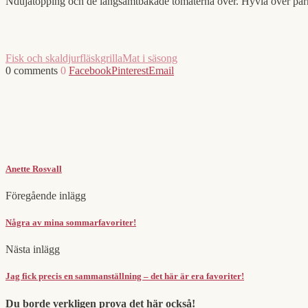
Ndujatopping och de långsamtbakade tomaterna över. Hyvla över parmes
Fisk och skaldjur
fläsk
grilla
Mat i säsong
0 comments
0
Facebook
Pinterest
Email
Anette Rosvall
Föregående inlägg
Några av mina sommarfavoriter!
Nästa inlägg
Jag fick precis en sammanställning – det här är era favoriter!
Du borde verkligen prova det här också!