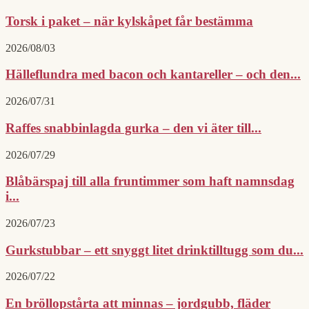
Torsk i paket – när kylskåpet får bestämma
2026/08/03
Hälleflundra med bacon och kantareller – och den...
2026/07/31
Raffes snabbinlagda gurka – den vi äter till...
2026/07/29
Blåbärspaj till alla fruntimmer som haft namnsdag
i...
2026/07/23
Gurkstubbar – ett snyggt litet drinktilltugg som du...
2026/07/22
En bröllopstårta att minnas – jordgubb, fläder