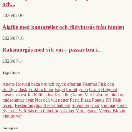
och...
2026/07/20
Älgfilé med kantareller och rödvinssås från himlen
2026/07/16
Räksmörgås med vitt vin – passar bra i...
2026/07/14
Tags Cloud
Anette Rosvall
baka
brunch
dryck
efterrätt
Festmat
Fisk och
skaldjur
fläsk
Frukt och bär
Fågel
förrätt
grilla
Grönt
Helgmat
husmanskost
Jul
Kräftskiva
Kyckling
lamm
Mat i säsong
middag
midsommar
nyår
Nöt och vilt
nötter
Pasta
Pizza
Potatis
PR
Påsk
recept
Restaurangtips
Rester-hållbart
Smårätter
smör
sommar
soppa
Sylt och Saft
Sås och tillbehör
sötsaker
Vardagsmat
Vegetarisk
vin
vintips
vår
Instagram