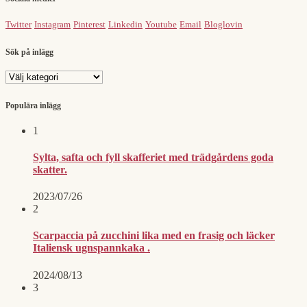
Twitter
Instagram
Pinterest
Linkedin
Youtube
Email
Bloglovin
Sök på inlägg
Sök
på
inlägg
Populära inlägg
1
Sylta, safta och fyll skafferiet med trädgårdens goda
skatter.
2023/07/26
2
Scarpaccia på zucchini lika med en frasig och läcker
Italiensk ugnspannkaka .
2024/08/13
3