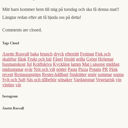
Mitt barn kommer hem till mig på torsdag och ska få denna mat!!
Längtar redan efter att få bjuda oss på detta!
Comments are closed.
Tags Cloud
Anette Rosvall
baka
brunch
dryck
efterrätt
Festmat
Fisk och
skaldjur
fläsk
Frukt och bär
Fågel
förrätt
grilla
Grönt
Helgmat
husmanskost
Jul
Kräftskiva
Kyckling
lamm
Mat i säsong
middag
midsommar
nyår
Nöt och vilt
nötter
Pasta
Pizza
Potatis
PR
Påsk
recept
Restaurangtips
Rester-hållbart
Smårätter
smör
sommar
soppa
Sylt och Saft
Sås och tillbehör
sötsaker
Vardagsmat
Vegetarisk
vin
vintips
vår
Instagram
Anette Rosvall