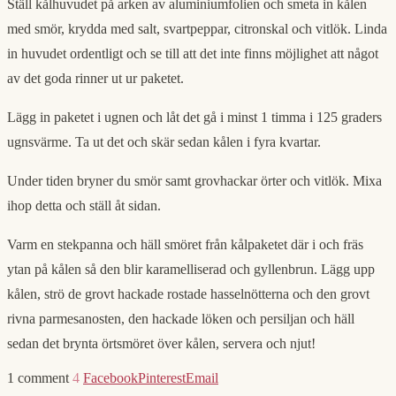
Ställ kålhuvudet på arken av aluminiumfolien och smeta in kålen
med smör, krydda med salt, svartpeppar, citronskal och vitlök. Linda
in huvudet ordentligt och se till att det inte finns möjlighet att något
av det goda rinner ut ur paketet.
Lägg in paketet i ugnen och låt det gå i minst 1 timma i 125 graders
ugnsvärme. Ta ut det och skär sedan kålen i fyra kvartar.
Under tiden bryner du smör samt grovhackar örter och vitlök. Mixa
ihop detta och ställ åt sidan.
Varm en stekpanna och häll smöret från kålpaketet där i och fräs
ytan på kålen så den blir karamelliserad och gyllenbrun. Lägg upp
kålen, strö de grovt hackade rostade hasselnötterna och den grovt
rivna parmesanosten, den hackade löken och persiljan och häll
sedan det brynta örtsmöret över kålen, servera och njut!
1 comment
4
Facebook
Pinterest
Email