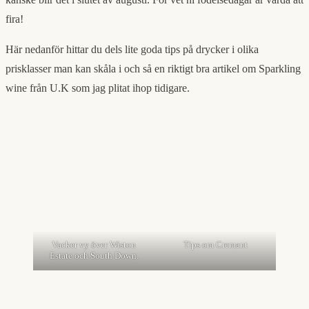
fira!
Här nedanför hittar du dels lite goda tips på drycker i olika
prisklasser man kan skåla i och så en riktigt bra artikel om Sparkling
wine från U.K som jag plitat ihop tidigare.
Vacker vy över Wiston
Tips om Cremant
Estate och South Down.