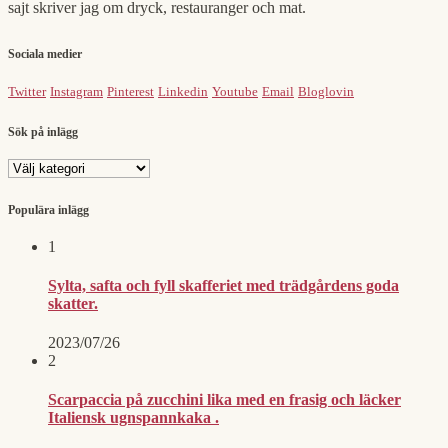
sajt skriver jag om dryck, restauranger och mat.
Sociala medier
Twitter
Instagram
Pinterest
Linkedin
Youtube
Email
Bloglovin
Sök på inlägg
Sök
på
inlägg
Populära inlägg
1
Sylta, safta och fyll skafferiet med trädgårdens goda
skatter.
2023/07/26
2
Scarpaccia på zucchini lika med en frasig och läcker
Italiensk ugnspannkaka .