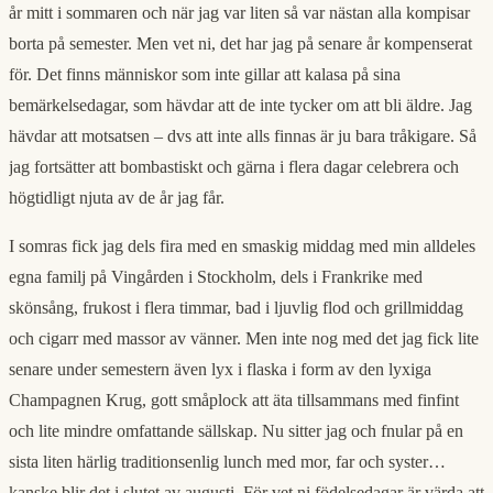
år mitt i sommaren och när jag var liten så var nästan alla kompisar
borta på semester. Men vet ni, det har jag på senare år kompenserat
för. Det finns människor som inte gillar att kalasa på sina
bemärkelsedagar, som hävdar att de inte tycker om att bli äldre. Jag
hävdar att motsatsen – dvs att inte alls finnas är ju bara tråkigare. Så
jag fortsätter att bombastiskt och gärna i flera dagar celebrera och
högtidligt njuta av de år jag får.
I somras fick jag dels fira med en smaskig middag med min alldeles
egna familj på Vingården i Stockholm, dels i Frankrike med
skönsång, frukost i flera timmar, bad i ljuvlig flod och grillmiddag
och cigarr med massor av vänner. Men inte nog med det jag fick lite
senare under semestern även lyx i flaska i form av den lyxiga
Champagnen Krug, gott småplock att äta tillsammans med finfint
och lite mindre omfattande sällskap. Nu sitter jag och fnular på en
sista liten härlig traditionsenlig lunch med mor, far och syster…
kanske blir det i slutet av augusti. För vet ni födelsedagar är värda att