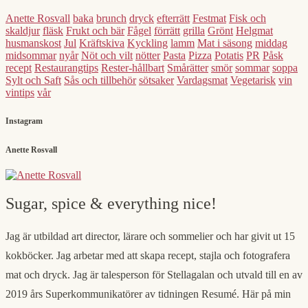
Anette Rosvall
baka
brunch
dryck
efterrätt
Festmat
Fisk och
skaldjur
fläsk
Frukt och bär
Fågel
förrätt
grilla
Grönt
Helgmat
husmanskost
Jul
Kräftskiva
Kyckling
lamm
Mat i säsong
middag
midsommar
nyår
Nöt och vilt
nötter
Pasta
Pizza
Potatis
PR
Påsk
recept
Restaurangtips
Rester-hållbart
Smårätter
smör
sommar
soppa
Sylt och Saft
Sås och tillbehör
sötsaker
Vardagsmat
Vegetarisk
vin
vintips
vår
Instagram
Anette Rosvall
Sugar, spice & everything nice!
Jag är utbildad art director, lärare och sommelier och har givit ut 15
kokböcker. Jag arbetar med att skapa recept, stajla och fotografera
mat och dryck. Jag är talesperson för Stellagalan och utvald till en av
2019 års Superkommunikatörer av tidningen Resumé. Här på min