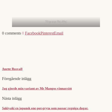
Tips om Pet-Nat
0 comments
0
Facebook
Pinterest
Email
Anette Rosvall
Föregående inlägg
Jag gjorde min variant av Mr Mangos vinnarrätt
Nästa inlägg
Sukiyaki en japansk one-pot-gryta som passar regniga dagar.