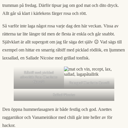
trumman på fredag. Därför tipsar jag om god mat och dito dryck.
Allt går så klart i kärlekens färger rosa och rött.
Så varför inte laga något rosa varje dag den här veckan. Vissa av
rätterna tar lite längre tid men de flesta är enkla och går snabbt.
Självklart är allt supergott om jag får säga det själv 😉 Vad sägs till
exempel om hittar en smarrig råbiff med picklad rödlök, en ljummen
laxsallad, en Sallade Nicoise med grillad tonfisk.
Råbiff med picklad
silverlök Foto Charlotte
Gawell
Fotograf Charlotte Gawell
Sallad Nicoise
Den öppna hummerlasagnen är både festlig och god. Anettes
raggarräkor och Vanameiräkor med chili går inte heller av för
hackor.