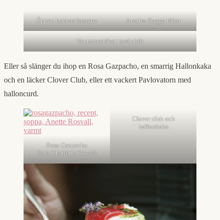
Öppen hummerlasagne
Anettes Raggarräkor
Vannameiräkor med chili
Eller så slänger du ihop en Rosa Gazpacho, en smarrig Hallonkaka
och en läcker Clover Club, eller ett vackert Pavlovatorn med
halloncurd.
Clover club och
hallonkaka
Rosa Gazpacho
Foto Charlotte Gawell