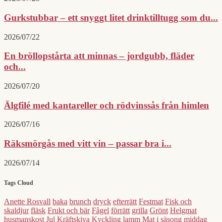
Gurkstubbar – ett snyggt litet drinktilltugg som du...
2026/07/22
En bröllopstårta att minnas – jordgubb, fläder
och...
2026/07/20
Älgfilé med kantareller och rödvinssås från himlen
2026/07/16
Räksmörgås med vitt vin – passar bra i...
2026/07/14
Tags Cloud
Anette Rosvall
baka
brunch
dryck
efterrätt
Festmat
Fisk och
skaldjur
fläsk
Frukt och bär
Fågel
förrätt
grilla
Grönt
Helgmat
husmanskost
Jul
Kräftskiva
Kyckling
lamm
Mat i säsong
middag