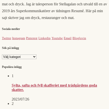
mat och dryck. Jag är talesperson för Stellagalan och utvald till en av
2019 års Superkommunikatörer av tidningen Resumé. Här på min
sajt skriver jag om dryck, restauranger och mat.
Sociala medier
Twitter
Instagram
Pinterest
Linkedin
Youtube
Email
Bloglovin
Sök på inlägg
Sök
på
inlägg
Populära inlägg
1
Sylta, safta och fyll skafferiet med trädgårdens goda
skatter.
2023/07/26
2