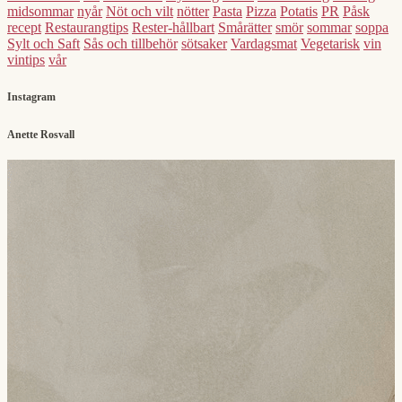
midsommar
nyår
Nöt och vilt
nötter
Pasta
Pizza
Potatis
PR
Påsk
recept
Restaurangtips
Rester-hållbart
Smårätter
smör
sommar
soppa
Sylt och Saft
Sås och tillbehör
sötsaker
Vardagsmat
Vegetarisk
vin
vintips
vår
Instagram
Anette Rosvall