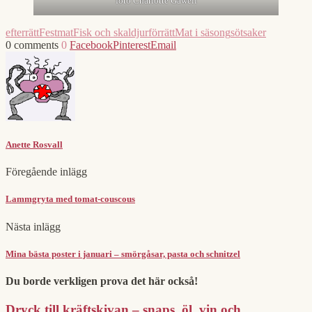
foto Charlotte Gawell
efterrätt
Festmat
Fisk och skaldjur
förrätt
Mat i säsong
sötsaker
0 comments
0
Facebook
Pinterest
Email
Anette Rosvall
Föregående inlägg
Lammgryta med tomat-couscous
Nästa inlägg
Mina bästa poster i januari – smörgåsar, pasta och schnitzel
Du borde verkligen prova det här också!
Dryck till kräftskivan – snaps, öl, vin och...