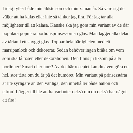
I idag fyller både min äldste son och min x-man år. Så vare sig de
väljer att ha kalas eller inte så tänker jag fira. För jag tar alla
möjligheter till att kalasa. Kanske ska jag göra min variant av de där
populära populära portionsprinsessorna i glas. Man lägger alla delar
av tårtan i ett snyggt glas. Toppar hela härligheten med ett
marsipanlock och dekorerar. Sedan behöver ingen bråka om vem
som ska få rosen eller dekorationen. Den finns ju liksom på alla
portioner! Smart eller hur?! Av det här receptet kan du även göra en
hel, stor tårta om du är på det humöret. Min variant på prinsesstårta
är lite syrligare än den vanliga, den innehåller både hallon och
citron! Lägger till lite andra varianter också om du också har något
att fira!