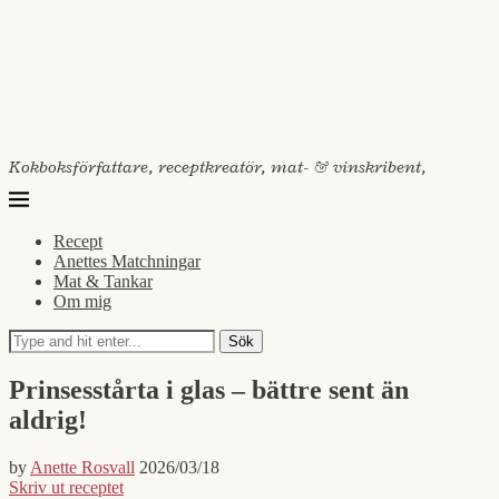
Kokboksförfattare, receptkreatör, mat- & vinskribent,
Recept
Anettes Matchningar
Mat & Tankar
Om mig
Sök
Prinsesstårta i glas – bättre sent än
aldrig!
by
Anette Rosvall
2026/03/18
Skriv ut receptet