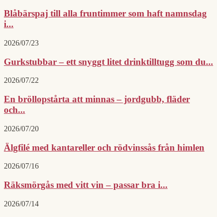
Blåbärspaj till alla fruntimmer som haft namnsdag
i...
2026/07/23
Gurkstubbar – ett snyggt litet drinktilltugg som du...
2026/07/22
En bröllopstårta att minnas – jordgubb, fläder
och...
2026/07/20
Älgfilé med kantareller och rödvinssås från himlen
2026/07/16
Räksmörgås med vitt vin – passar bra i...
2026/07/14