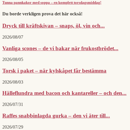
Tunna pannkakor med soppa – en komplett torsdagsmiddag!
Du borde verkligen prova det här också!
Dryck till kräftskivan – snaps, öl, vin och...
2026/08/07
Vanliga scones – de vi bakar när frukostbrödet...
2026/08/05
Torsk i paket – när kylskåpet får bestämma
2026/08/03
Hälleflundra med bacon och kantareller – och den...
2026/07/31
Raffes snabbinlagda gurka – den vi äter till...
2026/07/29