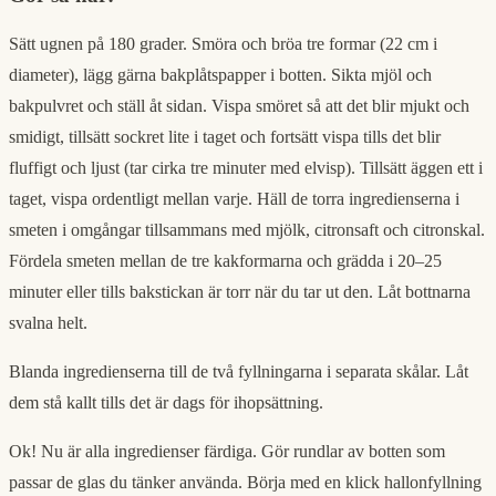
Sätt ugnen på 180 grader. Smöra och bröa tre formar (22 cm i
diameter), lägg gärna bakplåtspapper i botten. Sikta mjöl och
bakpulvret och ställ åt sidan. Vispa smöret så att det blir mjukt och
smidigt, tillsätt sockret lite i taget och fortsätt vispa tills det blir
fluffigt och ljust (tar cirka tre minuter med elvisp). Tillsätt äggen ett i
taget, vispa ordentligt mellan varje. Häll de torra ingredienserna i
smeten i omgångar tillsammans med mjölk, citronsaft och citronskal.
Fördela smeten mellan de tre kakformarna och grädda i 20–25
minuter eller tills bakstickan är torr när du tar ut den. Låt bottnarna
svalna helt.
Blanda ingredienserna till de två fyllningarna i separata skålar. Låt
dem stå kallt tills det är dags för ihopsättning.
Ok! Nu är alla ingredienser färdiga. Gör rundlar av botten som
passar de glas du tänker använda. Börja med en klick hallonfyllning