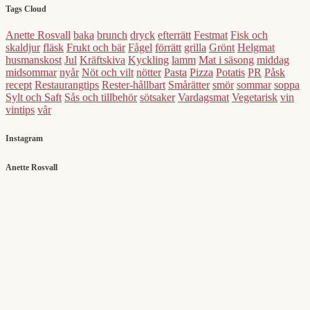
Tags Cloud
Anette Rosvall
baka
brunch
dryck
efterrätt
Festmat
Fisk och
skaldjur
fläsk
Frukt och bär
Fågel
förrätt
grilla
Grönt
Helgmat
husmanskost
Jul
Kräftskiva
Kyckling
lamm
Mat i säsong
middag
midsommar
nyår
Nöt och vilt
nötter
Pasta
Pizza
Potatis
PR
Påsk
recept
Restaurangtips
Rester-hållbart
Smårätter
smör
sommar
soppa
Sylt och Saft
Sås och tillbehör
sötsaker
Vardagsmat
Vegetarisk
vin
vintips
vår
Instagram
Anette Rosvall