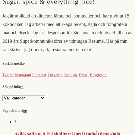
Sugar, spice & everything nice!
Jag är utbildad art director, lärare och sommelier och har givit ut 15
kokböcker. Jag arbetar med att skapa recept, stajla och fotografera
mat och dryck. Jag är talesperson för Stellagalan och utvald till en av
2019 års Superkommunikatörer av tidningen Resumé. Här på min
sajt skriver jag om dryck, restauranger och mat.
Sociala medier
Twitter
Instagram
Pinterest
Linkedin
Youtube
Email
Bloglovin
Sök på inlägg
Sök
på
inlägg
Populära inlägg
1
Sylta, safta och fyll skafferiet med trädgårdens goda