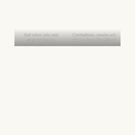
Red velvet cake med
Chokladkaka, umesho och
sötsyrlig frosting
grönt te. Foto: Klas Sjöberg