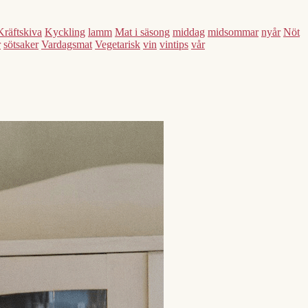
Kräftskiva
Kyckling
lamm
Mat i säsong
middag
midsommar
nyår
Nöt
r
sötsaker
Vardagsmat
Vegetarisk
vin
vintips
vår