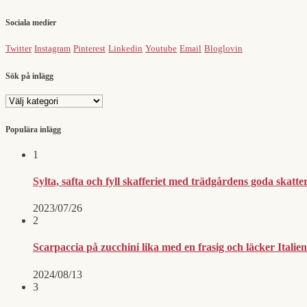
Sociala medier
Twitter
Instagram
Pinterest
Linkedin
Youtube
Email
Bloglovin
Sök på inlägg
Sök
på
inlägg
Populära inlägg
1
Sylta, safta och fyll skafferiet med trädgårdens goda skatter
2023/07/26
2
Scarpaccia på zucchini lika med en frasig och läcker Itali
2024/08/13
3