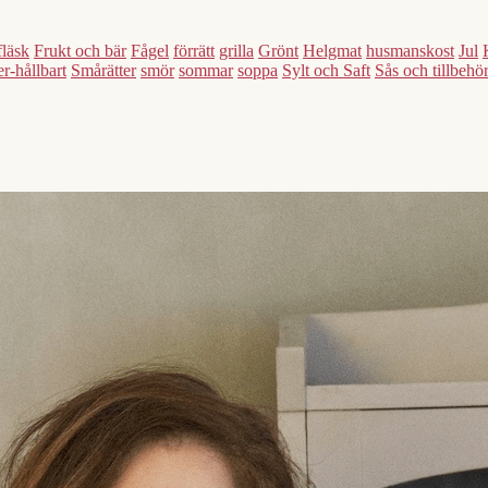
fläsk
Frukt och bär
Fågel
förrätt
grilla
Grönt
Helgmat
husmanskost
Jul
r-hållbart
Smårätter
smör
sommar
soppa
Sylt och Saft
Sås och tillbehö