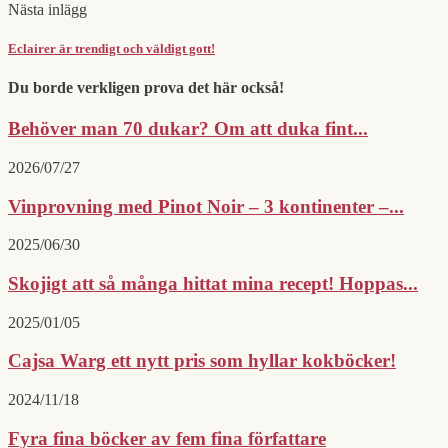
Nästa inlägg
Eclairer är trendigt och väldigt gott!
Du borde verkligen prova det här också!
Behöver man 70 dukar? Om att duka fint...
2026/07/27
Vinprovning med Pinot Noir – 3 kontinenter –...
2025/06/30
Skojigt att så många hittat mina recept! Hoppas...
2025/01/05
Cajsa Warg ett nytt pris som hyllar kokböcker!
2024/11/18
Fyra fina böcker av fem fina författare