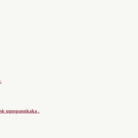
.
ensk ugnspannkaka .