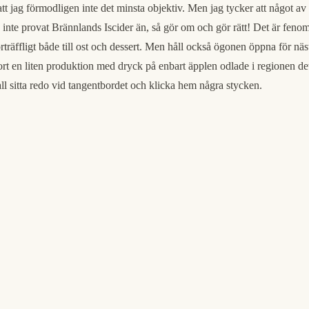
att jag förmodligen inte det minsta objektiv. Men jag tycker att något a
te provat Brännlands Iscider än, så gör om och gör rätt! Det är fenomen
träffligt både till ost och dessert. Men håll också ögonen öppna för nä
rt en liten produktion med dryck på enbart äpplen odlade i regionen det
fall sitta redo vid tangentbordet och klicka hem några stycken.