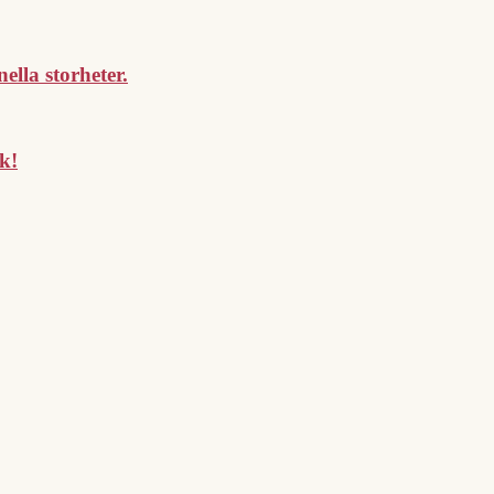
lla storheter.
k!