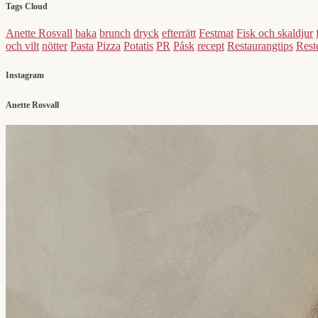
Tags Cloud
Anette Rosvall
baka
brunch
dryck
efterrätt
Festmat
Fisk och skaldjur
och vilt
nötter
Pasta
Pizza
Potatis
PR
Påsk
recept
Restaurangtips
Reste
Instagram
Anette Rosvall