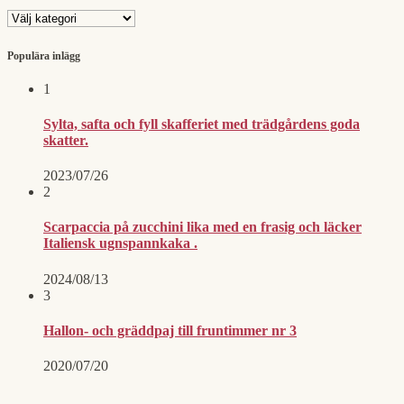
Sök
på
inlägg
Populära inlägg
1
Sylta, safta och fyll skafferiet med trädgårdens goda
skatter.
2023/07/26
2
Scarpaccia på zucchini lika med en frasig och läcker
Italiensk ugnspannkaka .
2024/08/13
3
Hallon- och gräddpaj till fruntimmer nr 3
2020/07/20