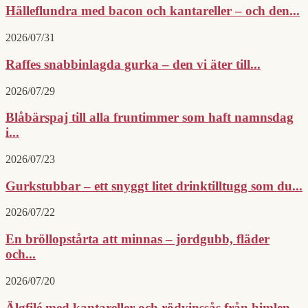
Hälleflundra med bacon och kantareller – och den...
2026/07/31
Raffes snabbinlagda gurka – den vi äter till...
2026/07/29
Blåbärspaj till alla fruntimmer som haft namnsdag
i...
2026/07/23
Gurkstubbar – ett snyggt litet drinktilltugg som du...
2026/07/22
En bröllopstårta att minnas – jordgubb, fläder
och...
2026/07/20
Älgfilé med kantareller och rödvinssås från himlen