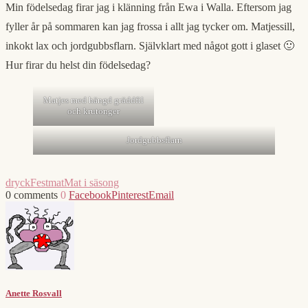
Min födelsedag firar jag i klänning från Ewa i Walla. Eftersom jag
fyller år på sommaren kan jag frossa i allt jag tycker om. Matjessill,
inkokt lax och jordgubbsflarn. Självklart med något gott i glaset 🙂
Hur firar du helst din födelsedag?
Matjes med hängd gräddfil
och krutonger
Jordgubbsflarn
dryck
Festmat
Mat i säsong
0 comments
0
Facebook
Pinterest
Email
Anette Rosvall