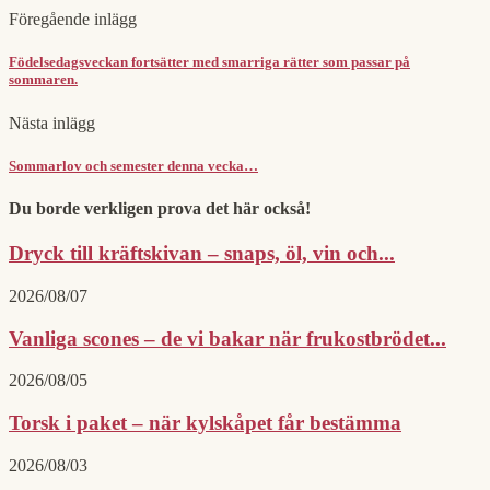
Föregående inlägg
Födelsedagsveckan fortsätter med smarriga rätter som passar på
sommaren.
Nästa inlägg
Sommarlov och semester denna vecka…
Du borde verkligen prova det här också!
Dryck till kräftskivan – snaps, öl, vin och...
2026/08/07
Vanliga scones – de vi bakar när frukostbrödet...
2026/08/05
Torsk i paket – när kylskåpet får bestämma
2026/08/03