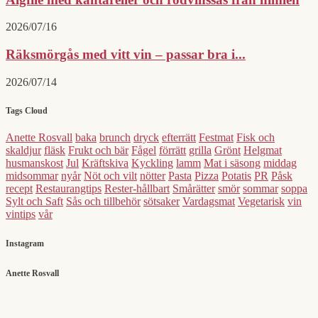
2026/07/16
Räksmörgås med vitt vin – passar bra i...
2026/07/14
Tags Cloud
Anette Rosvall
baka
brunch
dryck
efterrätt
Festmat
Fisk och
skaldjur
fläsk
Frukt och bär
Fågel
förrätt
grilla
Grönt
Helgmat
husmanskost
Jul
Kräftskiva
Kyckling
lamm
Mat i säsong
middag
midsommar
nyår
Nöt och vilt
nötter
Pasta
Pizza
Potatis
PR
Påsk
recept
Restaurangtips
Rester-hållbart
Smårätter
smör
sommar
soppa
Sylt och Saft
Sås och tillbehör
sötsaker
Vardagsmat
Vegetarisk
vin
vintips
vår
Instagram
Anette Rosvall