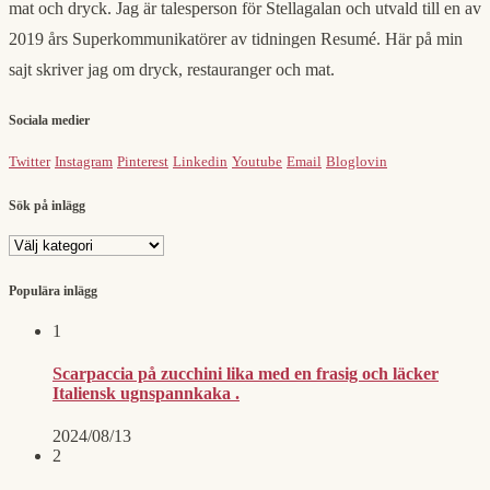
mat och dryck. Jag är talesperson för Stellagalan och utvald till en av
2019 års Superkommunikatörer av tidningen Resumé. Här på min
sajt skriver jag om dryck, restauranger och mat.
Sociala medier
Twitter
Instagram
Pinterest
Linkedin
Youtube
Email
Bloglovin
Sök på inlägg
Sök
på
inlägg
Populära inlägg
1
Scarpaccia på zucchini lika med en frasig och läcker
Italiensk ugnspannkaka .
2024/08/13
2