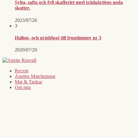
Sylta, safta och fyll skafferiet med trädgårdens goda
skatter.
2023/07/26
3
Hallon- och gräddpaj till fruntimmer nr 3
2020/07/20
Recept
Anettes Matchningar
Mat & Tankar
Om mig