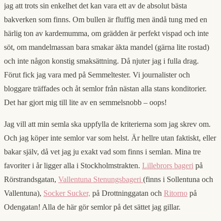
jag att trots sin enkelhet det kan vara ett av de absolut bästa
bakverken som finns. Om bullen är fluffig men ändå tung med en
härlig ton av kardemumma, om grädden är perfekt vispad och inte
söt, om mandelmassan bara smakar äkta mandel (gärna lite rostad)
och inte någon konstig smaksättning. Då njuter jag i fulla drag.
Förut fick jag vara med på Semmeltester. Vi journalister och
bloggare träffades och åt semlor från nästan alla stans konditorier.
Det har gjort mig till lite av en semmelsnobb – oops!
Jag vill att min semla ska uppfylla de kriterierna som jag skrev om.
Och jag köper inte semlor var som helst. Är hellre utan faktiskt, eller
bakar själv, då vet jag ju exakt vad som finns i semlan. Mina tre
favoriter i år ligger alla i Stockholmstrakten.
Lillebrors bageri
på
Rörstrandsgatan,
Vallentuna Stenungsbageri
(finns i Sollentuna och
Vallentuna),
Socker Sucker,
på Drottninggatan och
Ritorno
på
Odengatan! Alla de här gör semlor på det sättet jag gillar.