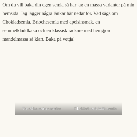
Om du vill baka din egen semla så har jag en massa varianter på min
hemsida. Jag lägger några länkar här nedanför. Vad sägs om
Chokladsemla, Briochesemla med apelsinsmak, en
semmelkladdkaka och en klassisk rackare med hemgjord
mandelmassa så klart. Baka på vettja!
Tre olika sorters semlor
Choklad- och kaffe semla