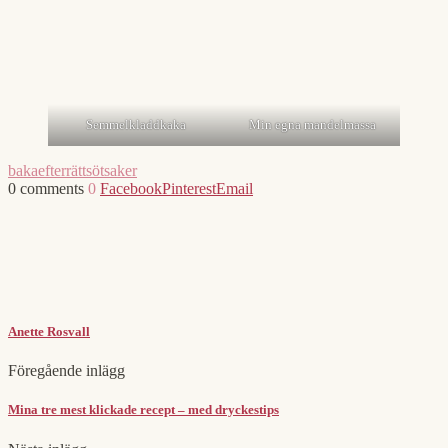
Semmelkladdkaka
Min egna mandelmassa
baka
efterrätt
sötsaker
0 comments
0
Facebook
Pinterest
Email
Anette Rosvall
Föregående inlägg
Mina tre mest klickade recept – med dryckestips