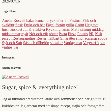
2026/07/16
Tags Cloud
Anette Rosvall
baka
brunch
dryck
efterrätt
Festmat
Fisk och
skaldjur
fläsk
Frukt och bär
Fågel
förrätt
grilla
Grönt
Helgmat
husmanskost
Jul
Kräftskiva
Kyckling
lamm
Mat i säsong
middag
midsommar
nyår
Nöt och vilt
nötter
Pasta
Pizza
Potatis
PR
Påsk
recept
Restaurangtips
Rester-hållbart
Smårätter
smör
sommar
soppa
Sylt och Saft
Sås och tillbehör
sötsaker
Vardagsmat
Vegetarisk
vin
vintips
vår
Instagram
Anette Rosvall
Sugar, spice & everything nice!
Jag är utbildad art director, lärare och sommelier och har givit ut 15
kokböcker. Jag arbetar med att skapa recept, stajla och fotografera