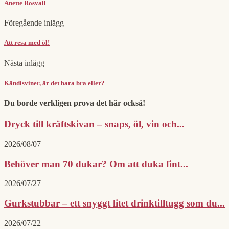
Anette Rosvall
Föregående inlägg
Att resa med öl!
Nästa inlägg
Kändisviner, är det bara bra eller?
Du borde verkligen prova det här också!
Dryck till kräftskivan – snaps, öl, vin och...
2026/08/07
Behöver man 70 dukar? Om att duka fint...
2026/07/27
Gurkstubbar – ett snyggt litet drinktilltugg som du...
2026/07/22