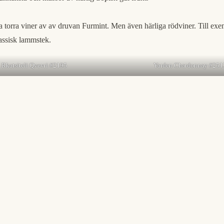
vita torra viner av av druvan Furmint. Men även härliga rödviner. Till
assisk lammstek.
Rkatsiteli Qvevri #2195
Yarden Chardonnay #251