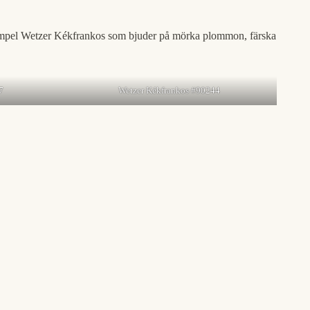
 exempel Wetzer Kékfrankos som bjuder på mörka plommon, färska
7
Wetzer Kékfrankos #90244