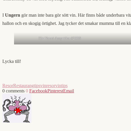
I
Ungern
gör man inte bara gör sött vin. Här finns både underbara 
hallon och en skogig örtighet. Jag tycker det smakar mumma till en kl
Kir-Yanni Assyrtiko #2338
Lycka till!
Resor
Restaurangtips
vinresor
vintips
0 comments
0
Facebook
Pinterest
Email