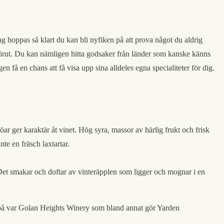
ag hoppas så klart du kan bli nyfiken på att prova något du aldrig
 på förut. Du kan nämligen hitta godsaker från länder som kanske känns
 få en chans att få visa upp sina alldeles egna specialiteter för dig.
r ger karaktär åt vinet. Hög syra, massor av härlig frukt och frisk
te en fräsch laxtartar.
 Det smakar och doftar av vinteräpplen som ligger och mognar i en
de på var Golan Heights Winery som bland annat gör Yarden