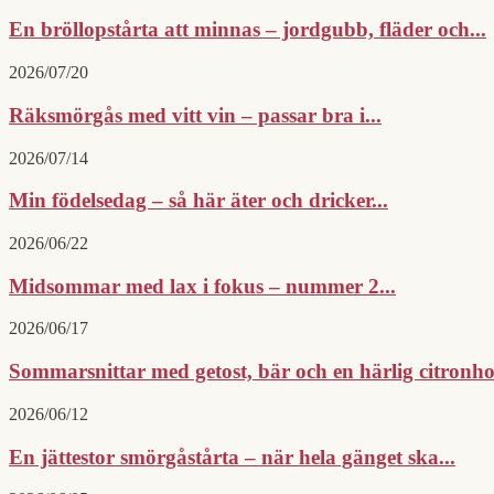
En bröllopstårta att minnas – jordgubb, fläder och...
2026/07/20
Räksmörgås med vitt vin – passar bra i...
2026/07/14
Min födelsedag – så här äter och dricker...
2026/06/22
Midsommar med lax i fokus – nummer 2...
2026/06/17
Sommarsnittar med getost, bär och en härlig citron
2026/06/12
En jättestor smörgåstårta – när hela gänget ska...