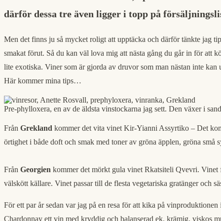
därför dessa tre även ligger i topp på försäljningsl
Men det finns ju så mycket roligt att upptäcka och därför tänkte jag t
smakat förut. Så du kan väl lova mig att nästa gång du går in för att kö
lite exotiska. Viner som är gjorda av druvor som man nästan inte kan ut
Här kommer mina tips…
Pre-phylloxera, en av de äldsta vinstockarna jag sett. Den växer i sand 
Från
Grekland
kommer det vita vinet Kir-Yianni Assyrtiko – Det komm
örtighet i både doft och smak med toner av gröna äpplen, gröna små syrl
Från
Georgien
kommer det mörkt gula vinet Rkatsiteli Qvevri. Vinet f
välskött källare. Vinet passar till de flesta vegetariska gratänger och 
För ett par år sedan var jag på en resa för att kika på vinproduktionen 
Chardonnay ett vin med kryddig och balanserad ek, krämig, viskos mun