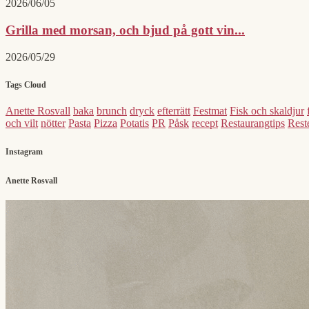
2026/06/05
Grilla med morsan, och bjud på gott vin...
2026/05/29
Tags Cloud
Anette Rosvall
baka
brunch
dryck
efterrätt
Festmat
Fisk och skaldjur
och vilt
nötter
Pasta
Pizza
Potatis
PR
Påsk
recept
Restaurangtips
Reste
Instagram
Anette Rosvall