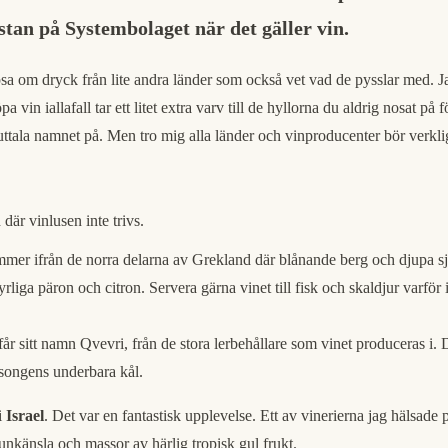
istan på Systembolaget när det gäller vin.
ipsa om dryck från lite andra länder som också vet vad de pysslar med. J
pa vin iallafall tar ett litet extra varv till de hyllorna du aldrig nosat
tala namnet på. Men tro mig alla länder och vinproducenter bör verkligen
där vinlusen inte trivs.
er ifrån de norra delarna av Grekland där blånande berg och djupa sjöa
iga päron och citron. Servera gärna vinet till fisk och skaldjur varför in
år sitt namn Qvevri, från de stora lerbehållare som vinet produceras i.
säsongens underbara kål.
i
Israel
. Det var en fantastisk upplevelse. Ett av vinerierna jag hälsa
känsla och massor av härlig tropisk gul frukt.