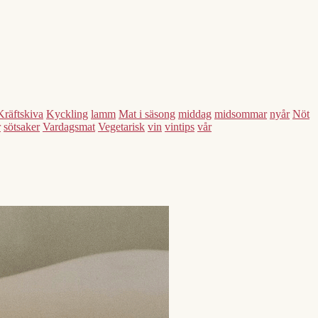
Kräftskiva
Kyckling
lamm
Mat i säsong
middag
midsommar
nyår
Nöt
r
sötsaker
Vardagsmat
Vegetarisk
vin
vintips
vår