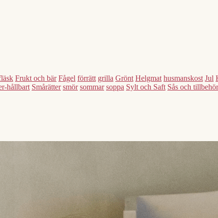
fläsk
Frukt och bär
Fågel
förrätt
grilla
Grönt
Helgmat
husmanskost
Jul
r-hållbart
Smårätter
smör
sommar
soppa
Sylt och Saft
Sås och tillbehö