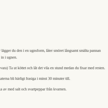
dor lägger du den i en ugnsform, låter smöret långsamt smälta pannan
 in i ugnen.
a vara) Ta ut köttet och låt det vila en stund medan du fixar med resten.
rna bli härligt frasiga i minst 30 minuter till.
ka av med salt och svartpeppar från kvarnen.