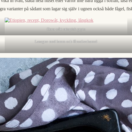
ika in tvätt, städa hela huset eller varför inte bara ligga i soffan, läs
ågra varianter på sådant som lagar sig själv i ugnen också både fågel, fis
Doro wått etiopisk gryta
Lasagne med lamm och fårostbechamel