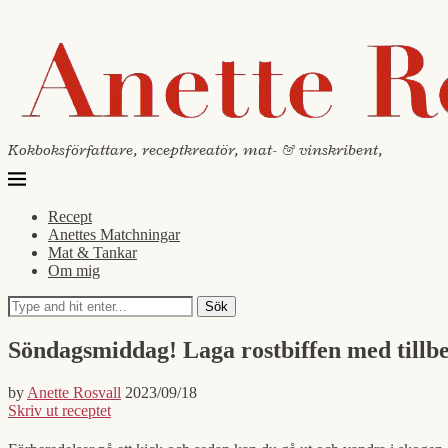
Kokboksförfattare, receptkreatör, mat- & vinskribent,
Recept
Anettes Matchningar
Mat & Tankar
Om mig
Sök
Söndagsmiddag! Laga rostbiffen med tillbe
by
Anette Rosvall
2023/09/18
Skriv ut receptet