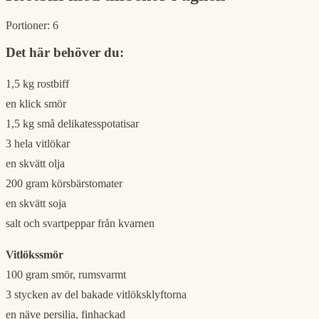
Portioner:
6
Det här behöver du:
1,5 kg rostbiff
en klick smör
1,5 kg små delikatesspotatisar
3 hela vitlökar
en skvätt olja
200 gram körsbärstomater
en skvätt soja
salt och svartpeppar från kvarnen
Vitlökssmör
100 gram smör, rumsvarmt
3 stycken av del bakade vitlöksklyftorna
en näve persilja, finhackad