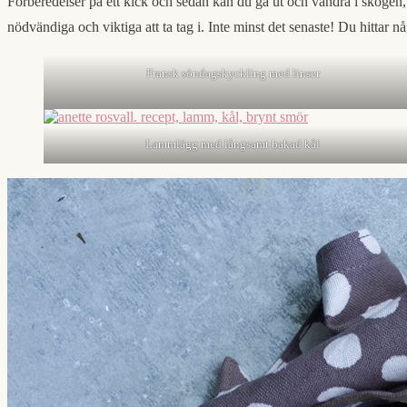
Förberedelser på ett kick och sedan kan du gå ut och vandra i skogen, v
nödvändiga och viktiga att ta tag i. Inte minst det senaste! Du hittar n
Fransk söndagskyckling med linser
Lammlägg med långsamt bakad kål