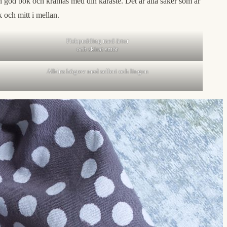
a en god bok och kramas med din käraste. Det är alla saker som är
k och mitt i mellan.
Fiskpudding med ärtor
och skirat smör
Albins högrev med selleri och lingon