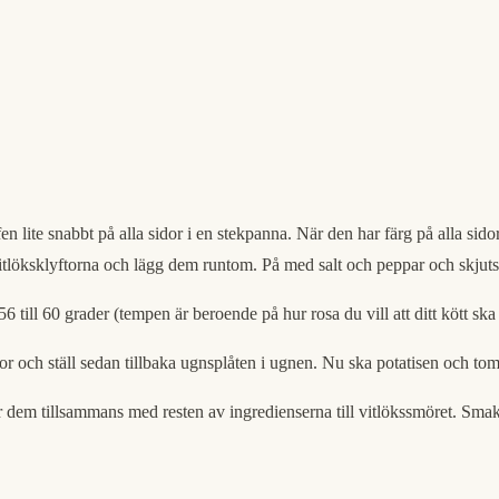
en lite snabbt på alla sidor i en stekpanna. När den har färg på alla si
vitlöksklyftorna och lägg dem runtom. På med salt och peppar och skjuts
 56 till 60 grader (tempen är beroende på hur rosa du vill att ditt kött sk
och ställ sedan tillbaka ugnsplåten i ugnen. Nu ska potatisen och tomate
r dem tillsammans med resten av ingredienserna till vitlökssmöret. Sma