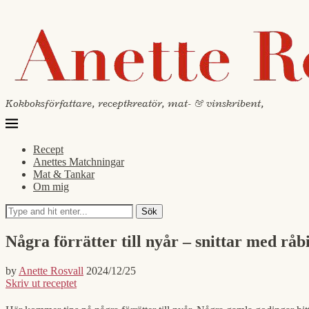
Kokboksförfattare, receptkreatör, mat- & vinskribent,
Recept
Anettes Matchningar
Mat & Tankar
Om mig
Sök
Några förrätter till nyår – snittar med rå
by
Anette Rosvall
2024/12/25
Skriv ut receptet