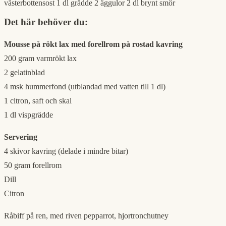
västerbottensost 1 dl grädde 2 äggulor 2 dl brynt smör
Det här behöver du:
Mousse på rökt lax med forellrom på rostad kavring
200 gram varmrökt lax
2 gelatinblad
4 msk hummerfond (utblandad med vatten till 1 dl)
1 citron, saft och skal
1 dl vispgrädde
Servering
4 skivor kavring (delade i mindre bitar)
50 gram forellrom
Dill
Citron
Råbiff på ren, med riven pepparrot, hjortronchutney