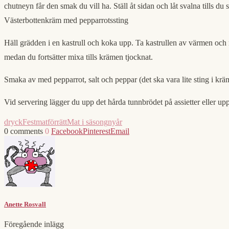
chutneyn får den smak du vill ha. Ställ åt sidan och låt svalna tills du 
Västerbottenkräm med pepparrotssting
Häll grädden i en kastrull och koka upp. Ta kastrullen av värmen och rö
medan du fortsätter mixa tills krämen tjocknat.
Smaka av med pepparrot, salt och peppar (det ska vara lite sting i kr
Vid servering lägger du upp det hårda tunnbrödet på assietter eller up
dryck
Festmat
förrätt
Mat i säsong
nyår
0 comments
0
Facebook
Pinterest
Email
Anette Rosvall
Föregående inlägg