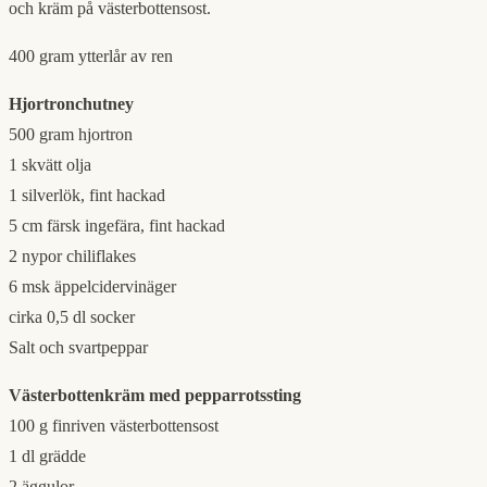
och kräm på västerbottensost.
400 gram ytterlår av ren
Hjortronchutney
500 gram hjortron
1 skvätt olja
1 silverlök, fint hackad
5 cm färsk ingefära, fint hackad
2 nypor chiliflakes
6 msk äppelcidervinäger
cirka 0,5 dl socker
Salt och svartpeppar
Västerbottenkräm med pepparrotssting
100 g finriven västerbottensost
1 dl grädde
2 äggulor