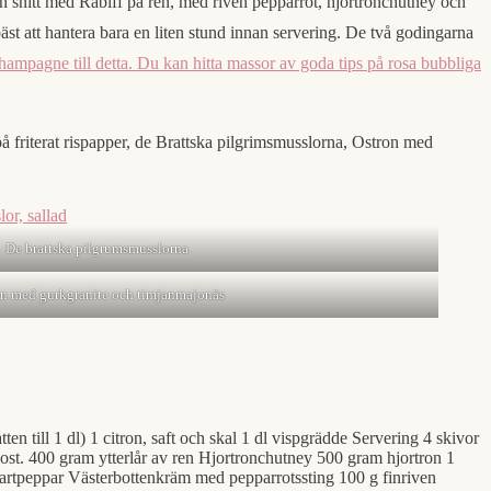
en snitt med Råbiff på ren, med riven pepparrot, hjortronchutney och
äst att hantera bara en liten stund innan servering. De två godingarna
échampagne till detta. Du kan hitta massor av goda tips på rosa bubbliga
på friterat rispapper, de Brattska pilgrimsmusslorna, Ostron med
De brattska pilgrumsmusslorna
on med gurkgranite och timjanmajonäs
till 1 dl) 1 citron, saft och skal 1 dl vispgrädde Servering 4 skivor
sost. 400 gram ytterlår av ren Hjortronchutney 500 gram hjortron 1
 svartpeppar Västerbottenkräm med pepparrotssting 100 g finriven