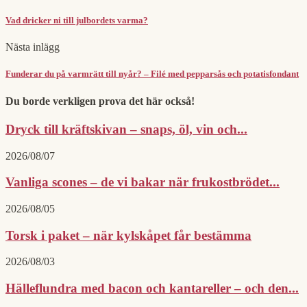
Vad dricker ni till julbordets varma?
Nästa inlägg
Funderar du på varmrätt till nyår? – Filé med pepparsås och potatisfondant
Du borde verkligen prova det här också!
Dryck till kräftskivan – snaps, öl, vin och...
2026/08/07
Vanliga scones – de vi bakar när frukostbrödet...
2026/08/05
Torsk i paket – när kylskåpet får bestämma
2026/08/03
Hälleflundra med bacon och kantareller – och den...