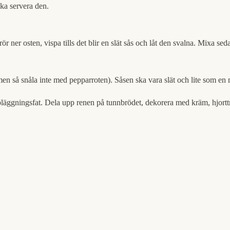
ska servera den.
r ner osten, vispa tills det blir en slät sås och låt den svalna. Mixa s
ämen så snåla inte med pepparroten). Såsen ska vara slät och lite som e
pläggningsfat. Dela upp renen på tunnbrödet, dekorera med kräm, hjorttro