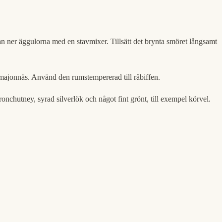
edan ner äggulorna med en stavmixer. Tillsätt det brynta smöret långsamt
n majonnäs. Använd den rumstempererad till råbiffen.
nchutney, syrad silverlök och något fint grönt, till exempel körvel.