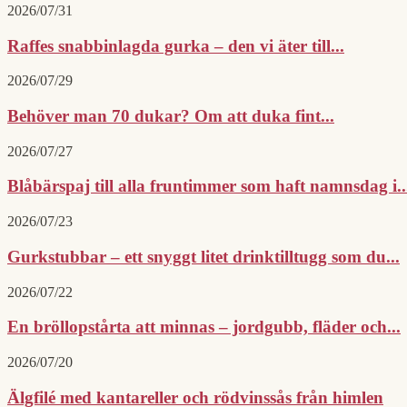
2026/07/31
Raffes snabbinlagda gurka – den vi äter till...
2026/07/29
Behöver man 70 dukar? Om att duka fint...
2026/07/27
Blåbärspaj till alla fruntimmer som haft namnsdag i..
2026/07/23
Gurkstubbar – ett snyggt litet drinktilltugg som du...
2026/07/22
En bröllopstårta att minnas – jordgubb, fläder och...
2026/07/20
Älgfilé med kantareller och rödvinssås från himlen