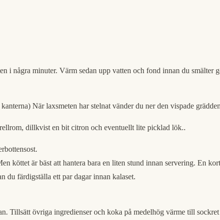
ten i några minuter. Värm sedan upp vatten och fond innan du smälter gel
kanterna) När laxsmeten har stelnat vänder du ner den vispade grädden 
rom, dillkvist en bit citron och eventuellt lite picklad lök..
rbottensost.
Men köttet är bäst att hantera bara en liten stund innan servering. En kor
an du färdigställa ett par dagar innan kalaset.
jan. Tillsätt övriga ingredienser och koka på medelhög värme till sockret