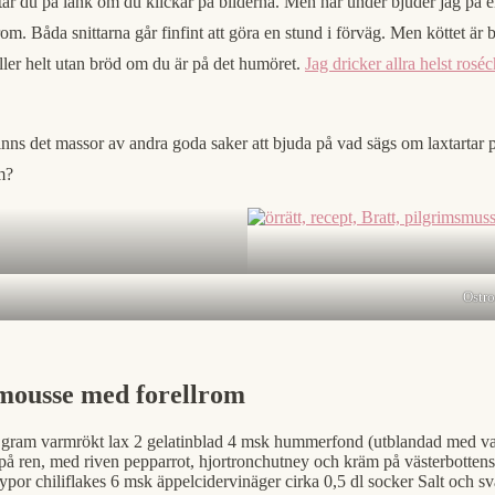
ttar du på länk om du klickar på bilderna. Men här under bjuder jag på 
. Båda snittarna går finfint att göra en stund i förväg. Men köttet är b
ller helt utan bröd om du är på det humöret.
Jag dricker allra helst ros
 finns det massor av andra goda saker att bjuda på vad sägs om laxtartar 
m?
Ostr
xmousse med forellrom
gram varmrökt lax 2 gelatinblad 4 msk hummerfond (utblandad med vatten 
f på ren, med riven pepparrot, hjortronchutney och kräm på västerbotten
2 nypor chiliflakes 6 msk äppelcidervinäger cirka 0,5 dl socker Salt och