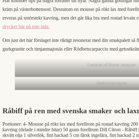
Här kommer tips på några förrätter till nyår. Några gamla godingar hi
kräm på västerbottensost. Dessutom en mousse på rökt lax med forellrom
erveras på smörstekt kavring, men det går lika bra med rostad levain e
drycker här på min sida.
Om just det här förslaget inte riktigt resonerar med din smakpalett så
gurkgranite och timjanmajonäs eller Rödbetscarpaccio med getostkrä
Laxtartar på friterat rispapper
Rödbetscarpaccio
Råbiff på ren med svenska smaker och la
Portioner:
4- Mousse på rökt lax med forellrom på rostad kavring 200 
kavring (delade i mindre bitar) 50 gram forellrom Dill Citron - Råbif
skvätt olja 1 silverlök, fint hackad 5 cm färsk ingefära, fint hackad 