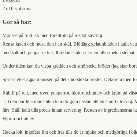
2 dl brynt smör
Gör så här:
Mousse på rökt lax med forellrom på rostad kavring
Rensa laxen och mosa den i en skål. Blötlägg gelatinbladen i kallt vat
med salt och peppar och ställ sedan skålen i kylen tills smeten stelnat.
Under tiden kan du vispa grädden och smörsteka brödet (jag skar bort 
Spritsa eller ägga moussen på det smörstekta brödet. Dekorera med forell
Råbiff på ren, med riven pepparrot, hjortronchutney och kräm på väste
Till den här lilla munsbiten kan du göra nästan allt en stund i förväg. 
färs. Ställ kallt tills precis innan servering. Resten av ingredienserna k
Hjortronchutney
Hacka lök, ingefära fint och fräs tills de är mjuka och medgörliga i ol