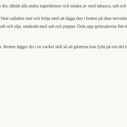
ös, tillsätt alla andra ingredienser och smaka av med tabasco, salt och pe
 Skär salladen tunt och börja med att lägga den i botten på dina serveri
saft och olja, smaksätt med salt och peppar. Dela upp grönsakerna fint me
na. Resten lägger du i en vacker skål så att gästerna kan fylla på om de