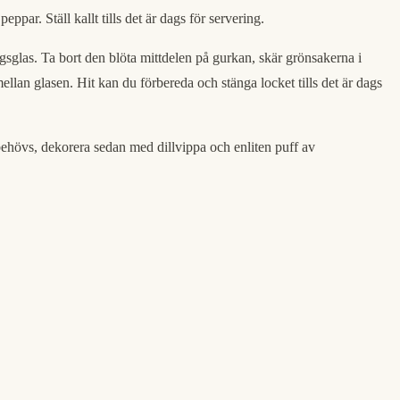
ppar. Ställ kallt tills det är dags för servering.
ngsglas. Ta bort den blöta mittdelen på gurkan, skär grönsakerna i
llan glasen. Hit kan du förbereda och stänga locket tills det är dags
t behövs, dekorera sedan med dillvippa och enliten puff av