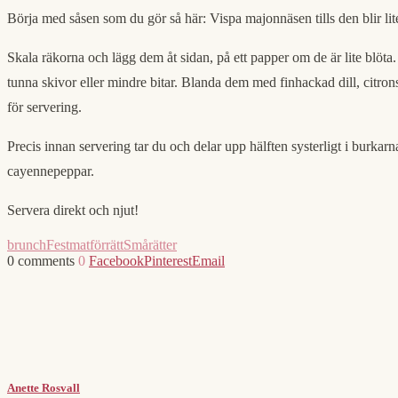
Börja med såsen som du gör så här: Vispa majonnäsen tills den blir lite l
Skala räkorna och lägg dem åt sidan, på ett papper om de är lite blöta.
tunna skivor eller mindre bitar. Blanda dem med finhackad dill, citron
för servering.
Precis innan servering tar du och delar upp hälften systerligt i burkar
cayennepeppar.
Servera direkt och njut!
brunch
Festmat
förrätt
Smårätter
0 comments
0
Facebook
Pinterest
Email
Anette Rosvall