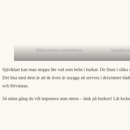
Dillpannacotta med forellrom
Laxsallad me
Sjävlklart kan man stoppa lite vad som helst i burkar. De finns i olika 
Det fina med dem är att de även är snygga att servera i derymmer bå
och förväntan.
Så nästa gång du vill imponera utan stress – tänk på burken! Låt locket s