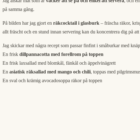
Jag älskar mat som är
vacker att se på och enkel att servera
, och en
på samma gång.
På bilden har jag gjort en
räkcocktail i glasburk
– fräscha räkor, kris
allt fräscht och en stund innan servering kan du koncentrera dig på at
Jag skickar med några recept som passar finfint i småburkar med knä
En frisk
dillpannacotta med forellrom på toppen
En frisk laxsallad med blomkål, fänkål och äppelvinägrett
En
asiatisk räksallad med mango och chili
, toppas med pilgrimsmus
En sval och krämig avocadosoppa räkor på toppen