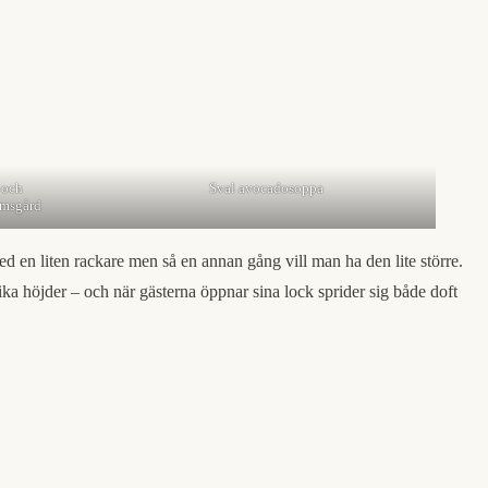
 och
Sval avocadosoppa
imsgård
med en liten rackare men så en annan gång vill man ha den lite större.
olika höjder – och när gästerna öppnar sina lock sprider sig både doft