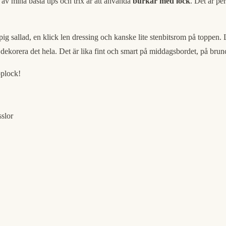
 av mina bästa tips och trix är att använda
burkar med lock
. Det är per
pig sallad, en klick len dressing och kanske lite stenbitsrom på toppen. 
t dekorera det hela. Det är lika fint och smart på middagsbordet, på br
pplock!
slor