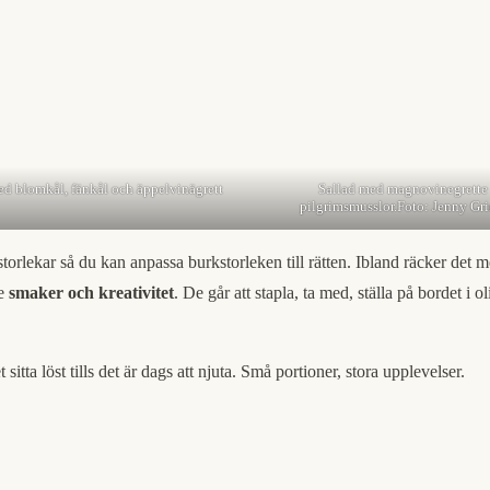
d blomkål, fänkål och äppelvinägrett
Sallad med magnovinegrette
pilgrimsmusslor.Foto: Jenny Gr
storlekar så du kan anpassa burkstorleken till rätten. Ibland räcker det 
de
smaker och kreativitet
. De går att stapla, ta med, ställa på bordet i 
itta löst tills det är dags att njuta. Små portioner, stora upplevelser.