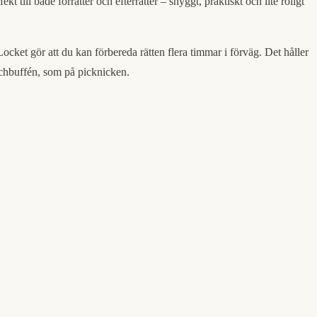
fekt till både förrätter och efterrätter – snyggt, praktiskt och lite roligt
Locket gör att du kan förbereda rätten flera timmar i förväg. Det håller
unchbuffén, som på picknicken.