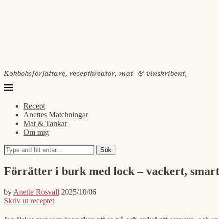
Kokboksförfattare, receptkreatör, mat- & vinskribent,
Recept
Anettes Matchningar
Mat & Tankar
Om mig
Sök
Förrätter i burk med lock – vackert, smart
by
Anette Rosvall
2025/10/06
Skriv ut receptet