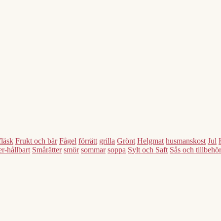
fläsk
Frukt och bär
Fågel
förrätt
grilla
Grönt
Helgmat
husmanskost
Jul
r-hållbart
Smårätter
smör
sommar
soppa
Sylt och Saft
Sås och tillbehö