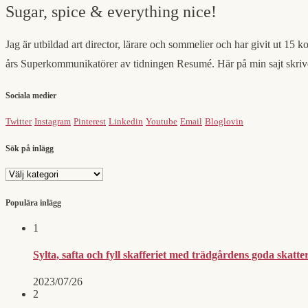
Sugar, spice & everything nice!
Jag är utbildad art director, lärare och sommelier och har givit ut 15 k
års Superkommunikatörer av tidningen Resumé. Här på min sajt skriv
Sociala medier
Twitter
Instagram
Pinterest
Linkedin
Youtube
Email
Bloglovin
Sök på inlägg
Sök
på
inlägg
Populära inlägg
1
Sylta, safta och fyll skafferiet med trädgårdens goda skatter
2023/07/26
2