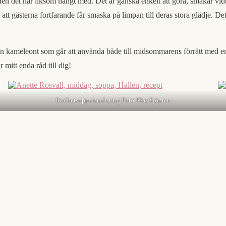
 Men det har liksom hängt med. Det är ganska enkelt att göra, smakar vidu
 gästerna fortfarande får smaska på limpan till deras stora glädje. Det e
en kameleont som går att använda både till midsommarens förrätt med en sk
 mitt enda råd till dig!
Rödbetsoppa med sting Foto Klas Sjögren