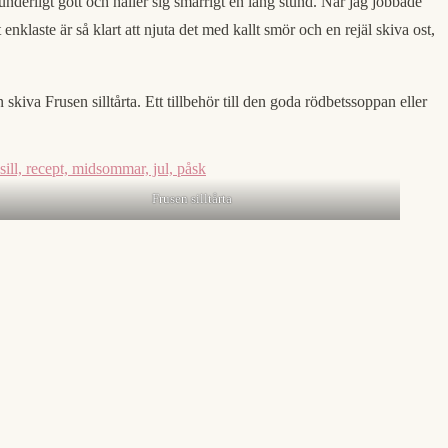
nderligt gott och håller sig smarrigt en lång stund. När jag jobbade
nklaste är så klart att njuta det med kallt smör och en rejäl skiva ost,
iva Frusen silltårta. Ett tillbehör till den goda rödbetssoppan eller
Frusen silltårta