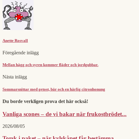
Anette Rosvall
Föregående inlägg
Mellan hägg och syren kommer fläder och jordgubbar.
Nästa inlägg
Sommarsnittar med getost, bär och en härlig citronhonung
Du borde verkligen prova det här också!
Vanliga scones – de vi bakar när frukostbrödet...
2026/08/05
Torsk i paket – när kylskåpet får bestämma