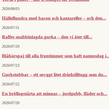
2026/08/03
Hälleflundra med bacon och kantareller – och den...
2026/07/31
Raffes snabbinlagda gurka – den vi äter till...
2026/07/29
Blåbärspaj till alla fruntimmer som haft namnsdag i..
2026/07/23
Gurkstubbar – ett snyggt litet drinktilltugg som du...
2026/07/22
En bröllopstårta att minnas – jordgubb, fläder och...
2026/07/20