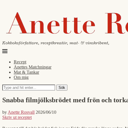
Kokboksförfattare, receptkreatör, mat- & vinskribent,
Recept
Anettes Matchningar
Mat & Tankar
Om mig
Sök
Snabba filmjölksbrödet med frön och tork
by
Anette Rosvall
2026/06/10
Skriv ut receptet