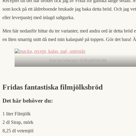
Receptet till det här brödet fick jag av Frida för ganska länge sedan.
som kock på ett äldreboende brukade jag baka detta bröd. Och jag vet att
eller leverpastej med inlagd saltgurka.
Men här nedanför hittar du tre varianter, med andra ord är detta bröd 
en liten smarrig snitt då med min kalaspaté på toppen. Gör det bara! Är
Anettes kalaspate på filmjölksbröd
Fridas fantastiska filmjölksbröd
Det här behöver du:
1 liter Filmjölk
2 dl Sirap, mörk
8,25 dl vetemjöl