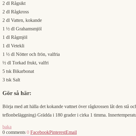
2 dl Rågsikt
2 dl Rågkross
2 dl Vatten, kokande
1 ½ dl Grahamsmjöl
1 dl Rågmjöl
1 dl Vetekli
1 ½ dl Nötter och frön, valfria
½ dl Torkad frukt, valfri
5 tsk Bikarbonat
3 tsk Salt
Gör så här:
Börja med att hälla det kokande vattnet över rågkrossen låt den stå o
teflonbeläggning) Grädda i 180 grader i cirka 1 timma. Innertemperatur
baka
0 comments
0
Facebook
Pinterest
Email