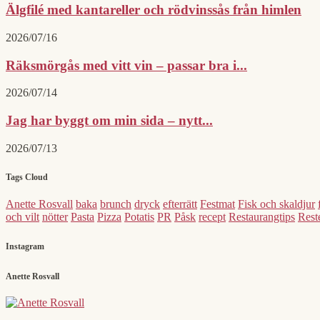
Älgfilé med kantareller och rödvinssås från himlen
2026/07/16
Räksmörgås med vitt vin – passar bra i...
2026/07/14
Jag har byggt om min sida – nytt...
2026/07/13
Tags Cloud
Anette Rosvall
baka
brunch
dryck
efterrätt
Festmat
Fisk och skaldjur
och vilt
nötter
Pasta
Pizza
Potatis
PR
Påsk
recept
Restaurangtips
Reste
Instagram
Anette Rosvall