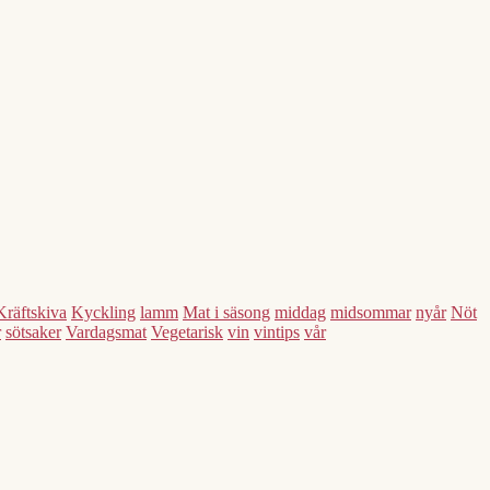
Kräftskiva
Kyckling
lamm
Mat i säsong
middag
midsommar
nyår
Nöt
r
sötsaker
Vardagsmat
Vegetarisk
vin
vintips
vår